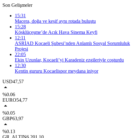
Son Gelişmeler
15:31
Macera, doğa ve keşif aynı rotada buluştu
15:28
Köşklüçeşme’de Açık Hava Sinema Keyfi
12:11
ASRİAD Kocaeli Şubesi’nden Anlamlı Sosyal Sorumluluk
Projesi
22:05
Ekin Uzunlar, Kocaeli’yi Karadeniz ezgileriyle coşturdu
12:30
Kentin gururu Kocaelispor meydana iniyor
USD
47,57
%0.06
EURO
54,77
%0.05
GBP
63,97
%0.13
GR. ALTIN
6.201,10