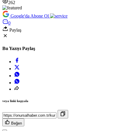
262
Google'da Abone Ol
0
Paylaş
Bu Yazıyı Paylaş
veya linki kopyala
Beğen