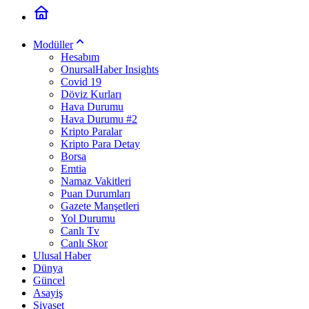
Modüller
Hesabım
OnursalHaber Insights
Covid 19
Döviz Kurları
Hava Durumu
Hava Durumu #2
Kripto Paralar
Kripto Para Detay
Borsa
Emtia
Namaz Vakitleri
Puan Durumları
Gazete Manşetleri
Yol Durumu
Canlı Tv
Canlı Skor
Ulusal Haber
Dünya
Güncel
Asayiş
Siyaset