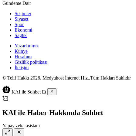
Gündeme Dair
Seçimler
Siyaset
Spor
Ekonomi
Sağlık
Yazarlarımız
Künye
Hesabım
Gizlilik politikası
İletişim
© Telif Hakkı 2026, Medyahost İnternet Hiz..Tüm Hakları Saklıdır
casino
canlı
ev
KAI ile Sohbet Et
siteleri
casino
yapımı
casino
siteleri
salça
siteleri
en
çeşitleri
2023
iyi
KAI ile Haber Hakkında Sohbet
lordcasino
casino
casinositeleri.site
siteleri
Yapay zeka asistanı
vdcasino
vdcasino