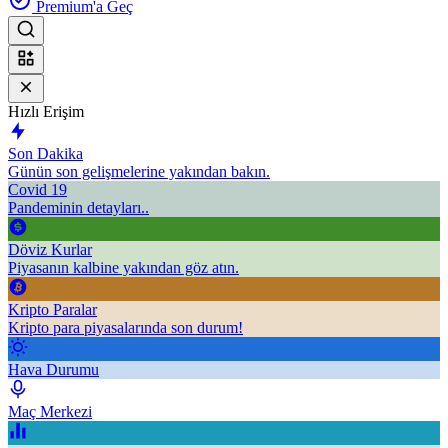
Premium'a Geç
Hızlı Erişim
Son Dakika
Günün son gelişmelerine yakından bakın.
Covid 19
Pandeminin detayları..
Döviz Kurlar
Piyasanın kalbine yakından göz atın.
Kripto Paralar
Kripto para piyasalarında son durum!
Hava Durumu
Maç Merkezi