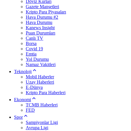
Döviz Kurları
Gazete Manşetleri
Kripto Para Piyasaları
Hava Durumu #2
Hava Durumu
Kanews Insight
Puan Durumları
Canlı TV
Borsa
Covid 19
Emtia
Yol Durumu
Namaz Vakitleri
Teknoloji
Mobil Haberler
Uzay Haberleri
E-Dünya
Kripto Para Haberleri
Ekonomi
TCMB Haberleri
FED
Spor
Şampiyonlar Ligi
Avrupa Ligi