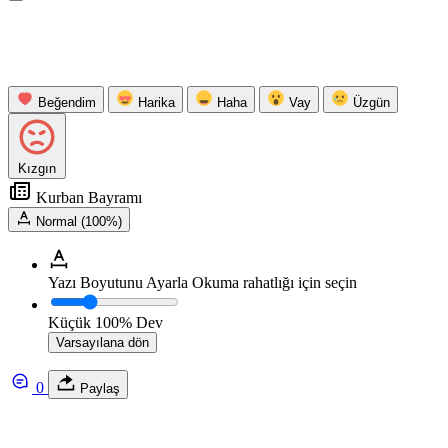
Beğendim
Harika
Haha
Vay
Üzgün
Kızgın
Kurban Bayramı
Normal (100%)
Yazı Boyutunu Ayarla
Okuma rahatlığı için seçin
Küçük
100%
Dev
Varsayılana dön
0
Paylaş