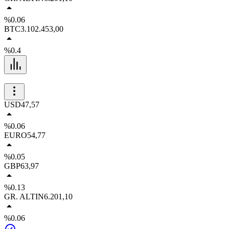
%0.06
BTC
3.102.453,00
%0.4
USD
47,57
%0.06
EURO
54,77
%0.05
GBP
63,97
%0.13
GR. ALTIN
6.201,10
%0.06