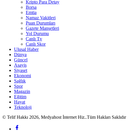
Kripto Para Detay
Borsa
Emtia
Namaz Vakitleri
Puan Durumları
Gazete Manşetleri
Yol Durumu
Canlı Tv
Canlı Skor
Ulusal Haber
Dünya
Güncel
Asayiş
Siyaset
Ekonomi
Sağlık
Spor
Magazin
Eğitim
Hayat
Teknoloji
© Telif Hakkı 2026, Medyahost İnternet Hiz..Tüm Hakları Saklıdır