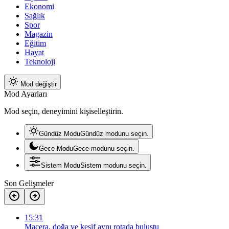
Ekonomi
Sağlık
Spor
Magazin
Eğitim
Hayat
Teknoloji
Mod değiştir
Mod Ayarları
Mod seçin, deneyimini kişiselleştirin.
Gündüz Modu
Gündüz modunu seçin.
Gece Modu
Gece modunu seçin.
Sistem Modu
Sistem modunu seçin.
Son Gelişmeler
15:31
Macera, doğa ve keşif aynı rotada buluştu