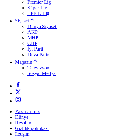
Premier Lig
Süper Lig
TFF 1. Lig
Siyaset
Dünya Siyaseti
AKP
MHP
CHP
İyi Parti
Deva Partisi
Magazin
Televizyon
Sosyal Medya
Yazarlarımız
Künye
Hesabım
Gizlilik politikası
İletişim