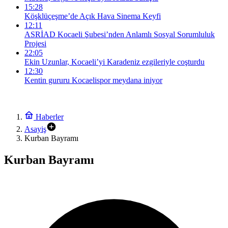
15:28
Köşklüçeşme’de Açık Hava Sinema Keyfi
12:11
ASRİAD Kocaeli Şubesi’nden Anlamlı Sosyal Sorumluluk
Projesi
22:05
Ekin Uzunlar, Kocaeli’yi Karadeniz ezgileriyle coşturdu
12:30
Kentin gururu Kocaelispor meydana iniyor
Haberler
Asayiş
Kurban Bayramı
Kurban Bayramı