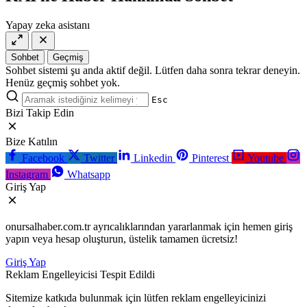
lordcasino
casino
casinositeleri.site
siteleri
Yapay zeka asistanı
vdcasino
vdcasino
giriş
Sohbet
Geçmiş
vdcasino
Sohbet sistemi şu anda aktif değil. Lütfen daha sonra tekrar deneyin.
resmi
Henüz geçmiş sohbet yok.
Esc
Bizi Takip Edin
Bize Katılın
Facebook
Twitter
Linkedin
Pinterest
Youtube
Instagram
Whatsapp
Giriş Yap
onursalhaber.com.tr ayrıcalıklarından yararlanmak için hemen giriş
yapın veya hesap oluşturun, üstelik tamamen ücretsiz!
Giriş Yap
Reklam Engelleyicisi Tespit Edildi
Sitemize katkıda bulunmak için lütfen reklam engelleyicinizi