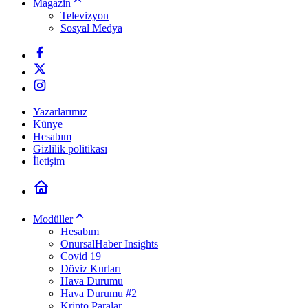
Magazin
Televizyon
Sosyal Medya
Yazarlarımız
Künye
Hesabım
Gizlilik politikası
İletişim
Modüller
Hesabım
OnursalHaber Insights
Covid 19
Döviz Kurları
Hava Durumu
Hava Durumu #2
Kripto Paralar