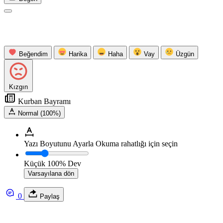
Beğendim
Harika
Haha
Vay
Üzgün
Kızgın
Kurban Bayramı
Normal (100%)
Yazı Boyutunu Ayarla
Okuma rahatlığı için seçin
Küçük
100%
Dev
Varsayılana dön
0
Paylaş