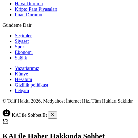
Hava Durumu
Kripto Para Piyasaları
Puan Durumu
Gündeme Dair
Seçimler
Siyaset
Spor
Ekonomi
Sağlık
Yazarlarımız
Künye
Hesabım
Gizlilik politikası
İletişim
© Telif Hakkı 2026, Medyahost İnternet Hiz..Tüm Hakları Saklıdır
casino
canlı
ev
KAI ile Sohbet Et
siteleri
casino
yapımı
casino
siteleri
salça
siteleri
en
çeşitleri
2023
iyi
KAI ile Haber Hakkında Sohbet