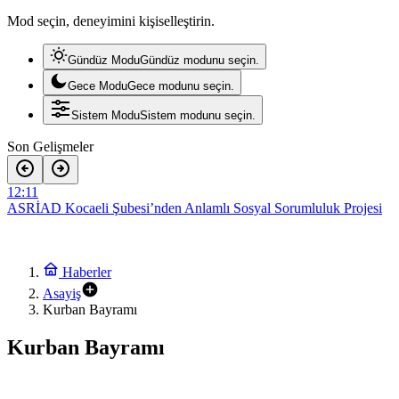
Mod seçin, deneyimini kişiselleştirin.
Gündüz Modu
Gündüz modunu seçin.
Gece Modu
Gece modunu seçin.
Sistem Modu
Sistem modunu seçin.
Son Gelişmeler
12:11
ASRİAD Kocaeli Şubesi’nden Anlamlı Sosyal Sorumluluk Projesi
22:05
Ekin Uzunlar, Kocaeli’yi Karadeniz ezgileriyle coşturdu
12:30
Kentin gururu Kocaelispor meydana iniyor
Haberler
15:31
Asayiş
Macera, doğa ve keşif aynı rotada buluştu
Kurban Bayramı
15:28
Köşklüçeşme’de Açık Hava Sinema Keyfi
Kurban Bayramı