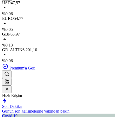
USD
47,57
%0.06
EURO
54,77
%0.05
GBP
63,97
%0.13
GR. ALTIN
6.201,10
%0.06
Premium'a Geç
Hızlı Erişim
Son Dakika
Günün son gelişmelerine yakından bakın.
Covid 19