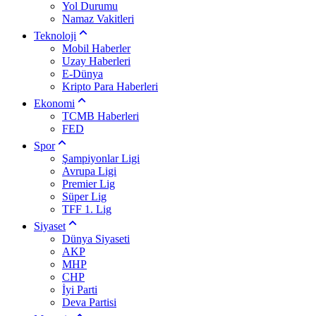
Yol Durumu
Namaz Vakitleri
Teknoloji
Mobil Haberler
Uzay Haberleri
E-Dünya
Kripto Para Haberleri
Ekonomi
TCMB Haberleri
FED
Spor
Şampiyonlar Ligi
Avrupa Ligi
Premier Lig
Süper Lig
TFF 1. Lig
Siyaset
Dünya Siyaseti
AKP
MHP
CHP
İyi Parti
Deva Partisi