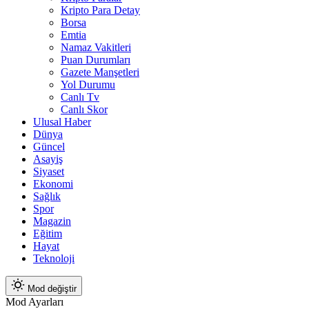
Kripto Para Detay
Borsa
Emtia
Namaz Vakitleri
Puan Durumları
Gazete Manşetleri
Yol Durumu
Canlı Tv
Canlı Skor
Ulusal Haber
Dünya
Güncel
Asayiş
Siyaset
Ekonomi
Sağlık
Spor
Magazin
Eğitim
Hayat
Teknoloji
Mod değiştir
Mod Ayarları