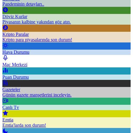
Pandeminin detayları..
Döviz Kurlar
Piyasanın kalbine yakından göz atın.
Kripto Paralar
Kripto para piyasalarında son durum!
Hava Durumu
Maç Merkezi
Puan Durumu
Gazeteler
Günün gazete manşetlerini inceleyin.
Canlı Tv
Emtia
Emtia'larda son durum!