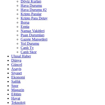
Döviz Kurları
Hava Durumu
Hava Durumu #2
Kripto Paralar
Kripto Para Detay
Borsa
Emtia
Namaz Vakitleri
Puan Durumları
Gazete Manşetleri
Yol Durumu
Canlı Tv
Canlı Skor
Ulusal Haber
Dünya
Güncel
Asayiş
Siyaset
Ekonomi
Sağlık
Spor
Magazin
Eğitim
Hayat
Teknoloji