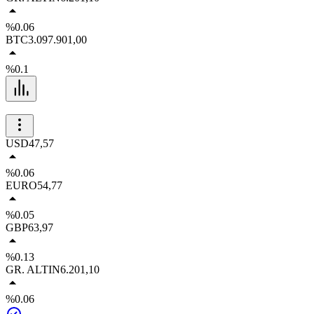
%0.06
BTC
3.097.901,00
%0.1
USD
47,57
%0.06
EURO
54,77
%0.05
GBP
63,97
%0.13
GR. ALTIN
6.201,10
%0.06