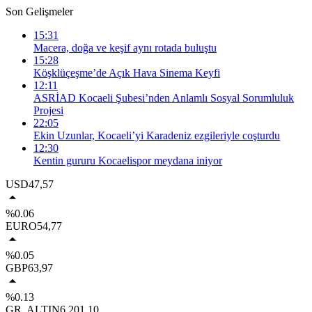
Son Gelişmeler
15:31
Macera, doğa ve keşif aynı rotada buluştu
15:28
Köşklüçeşme’de Açık Hava Sinema Keyfi
12:11
ASRİAD Kocaeli Şubesi’nden Anlamlı Sosyal Sorumluluk
Projesi
22:05
Ekin Uzunlar, Kocaeli’yi Karadeniz ezgileriyle coşturdu
12:30
Kentin gururu Kocaelispor meydana iniyor
USD
47,57
%0.06
EURO
54,77
%0.05
GBP
63,97
%0.13
GR. ALTIN
6.201,10