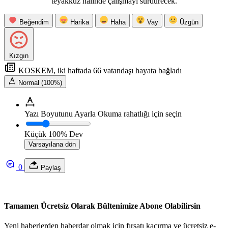
teyakkuz halinde çalışmayı sürdürecek.
Beğendim
Harika
Haha
Vay
Üzgün
Kızgın
KOSKEM, iki haftada 66 vatandaşı hayata bağladı
Normal (100%)
Yazı Boyutunu Ayarla
Okuma rahatlığı için seçin
Küçük
100%
Dev
Varsayılana dön
0
Paylaş
Tamamen Ücretsiz Olarak Bültenimize Abone Olabilirsin
Yeni haberlerden haberdar olmak için fırsatı kaçırma ve ücretsiz e-