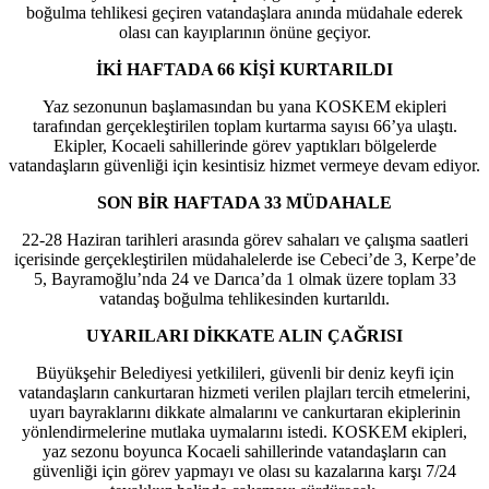
boğulma tehlikesi geçiren vatandaşlara anında müdahale ederek
olası can kayıplarının önüne geçiyor.
İKİ HAFTADA 66 KİŞİ KURTARILDI
Yaz sezonunun başlamasından bu yana KOSKEM ekipleri
tarafından gerçekleştirilen toplam kurtarma sayısı 66’ya ulaştı.
Ekipler, Kocaeli sahillerinde görev yaptıkları bölgelerde
vatandaşların güvenliği için kesintisiz hizmet vermeye devam ediyor.
SON BİR HAFTADA 33 MÜDAHALE
22-28 Haziran tarihleri arasında görev sahaları ve çalışma saatleri
içerisinde gerçekleştirilen müdahalelerde ise Cebeci’de 3, Kerpe’de
5, Bayramoğlu’nda 24 ve Darıca’da 1 olmak üzere toplam 33
vatandaş boğulma tehlikesinden kurtarıldı.
UYARILARI DİKKATE ALIN ÇAĞRISI
Büyükşehir Belediyesi yetkilileri, güvenli bir deniz keyfi için
vatandaşların cankurtaran hizmeti verilen plajları tercih etmelerini,
uyarı bayraklarını dikkate almalarını ve cankurtaran ekiplerinin
yönlendirmelerine mutlaka uymalarını istedi. KOSKEM ekipleri,
yaz sezonu boyunca Kocaeli sahillerinde vatandaşların can
güvenliği için görev yapmayı ve olası su kazalarına karşı 7/24