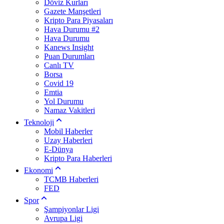
Döviz Kurları
Gazete Manşetleri
Kripto Para Piyasaları
Hava Durumu #2
Hava Durumu
Kanews Insight
Puan Durumları
Canlı TV
Borsa
Covid 19
Emtia
Yol Durumu
Namaz Vakitleri
Teknoloji
Mobil Haberler
Uzay Haberleri
E-Dünya
Kripto Para Haberleri
Ekonomi
TCMB Haberleri
FED
Spor
Şampiyonlar Ligi
Avrupa Ligi