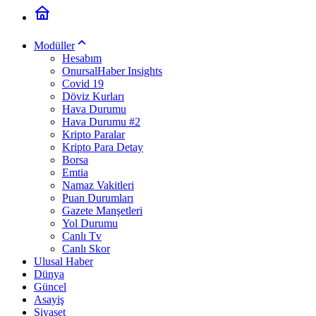
Modüller
Hesabım
OnursalHaber Insights
Covid 19
Döviz Kurları
Hava Durumu
Hava Durumu #2
Kripto Paralar
Kripto Para Detay
Borsa
Emtia
Namaz Vakitleri
Puan Durumları
Gazete Manşetleri
Yol Durumu
Canlı Tv
Canlı Skor
Ulusal Haber
Dünya
Güncel
Asayiş
Siyaset