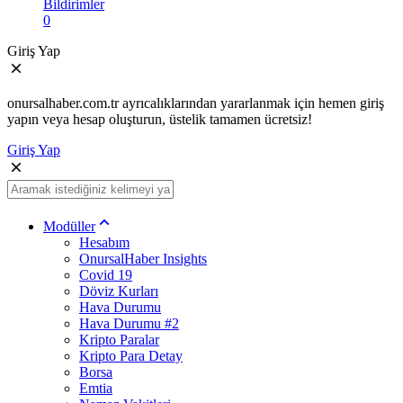
Bildirimler
0
Giriş Yap
onursalhaber.com.tr ayrıcalıklarından yararlanmak için hemen giriş
yapın veya hesap oluşturun, üstelik tamamen ücretsiz!
Giriş Yap
Modüller
Hesabım
OnursalHaber Insights
Covid 19
Döviz Kurları
Hava Durumu
Hava Durumu #2
Kripto Paralar
Kripto Para Detay
Borsa
Emtia