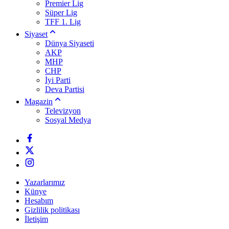
Premier Lig
Süper Lig
TFF 1. Lig
Siyaset
Dünya Siyaseti
AKP
MHP
CHP
İyi Parti
Deva Partisi
Magazin
Televizyon
Sosyal Medya
Yazarlarımız
Künye
Hesabım
Gizlilik politikası
İletişim