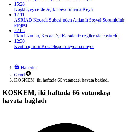
15:28
Köşklüçeşme’de Açık Hava Sinema Keyfi
12:11
ASRİAD Kocaeli Şubesi’nden Anlamlı Sosyal Sorumluluk
Projesi
22:05
Ekin Uzunlar, Kocaeli’yi Karadeniz ezgileriyle coşturdu
12:30
Kentin gururu Kocaelispor meydana iniyor
Haberler
Genel
KOSKEM, iki haftada 66 vatandaşı hayata bağladı
KOSKEM, iki haftada 66 vatandaşı
hayata bağladı