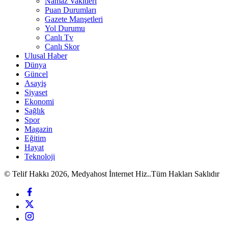
Namaz Vakitleri
Puan Durumları
Gazete Manşetleri
Yol Durumu
Canlı Tv
Canlı Skor
Ulusal Haber
Dünya
Güncel
Asayiş
Siyaset
Ekonomi
Sağlık
Spor
Magazin
Eğitim
Hayat
Teknoloji
© Telif Hakkı 2026, Medyahost İnternet Hiz..Tüm Hakları Saklıdır