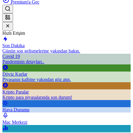
Premium'a Geç
Hızlı Erişim
Son Dakika
Günün son gelişmelerine yakından bakın.
Covid 19
Pandeminin detayları..
Döviz Kurlar
Piyasanın kalbine yakından göz atın.
Kripto Paralar
Kripto para piyasalarında son durum!
Hava Durumu
Maç Merkezi