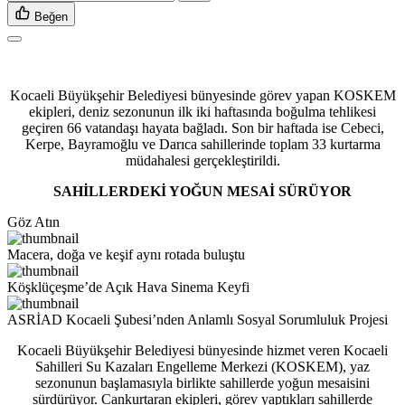
Beğen
Kocaeli Büyükşehir Belediyesi bünyesinde görev yapan KOSKEM
ekipleri, deniz sezonunun ilk iki haftasında boğulma tehlikesi
geçiren 66 vatandaşı hayata bağladı. Son bir haftada ise Cebeci,
Kerpe, Bayramoğlu ve Darıca sahillerinde toplam 33 kurtarma
müdahalesi gerçekleştirildi.
SAHİLLERDEKİ YOĞUN MESAİ SÜRÜYOR
Göz Atın
Macera, doğa ve keşif aynı rotada buluştu
Köşklüçeşme’de Açık Hava Sinema Keyfi
ASRİAD Kocaeli Şubesi’nden Anlamlı Sosyal Sorumluluk Projesi
Kocaeli Büyükşehir Belediyesi bünyesinde hizmet veren Kocaeli
Sahilleri Su Kazaları Engelleme Merkezi (KOSKEM), yaz
sezonunun başlamasıyla birlikte sahillerde yoğun mesaisini
sürdürüyor. Cankurtaran ekipleri, görev yaptıkları sahillerde