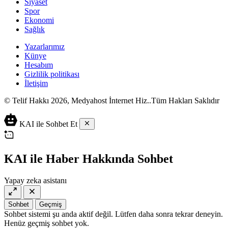
Siyaset
Spor
Ekonomi
Sağlık
Yazarlarımız
Künye
Hesabım
Gizlilik politikası
İletişim
© Telif Hakkı 2026, Medyahost İnternet Hiz..Tüm Hakları Saklıdır
casino
canlı
ev
KAI ile Sohbet Et
siteleri
casino
yapımı
casino
siteleri
salça
siteleri
en
çeşitleri
2023
iyi
KAI ile Haber Hakkında Sohbet
lordcasino
casino
casinositeleri.site
siteleri
Yapay zeka asistanı
vdcasino
vdcasino
giriş
Sohbet
Geçmiş
vdcasino
Sohbet sistemi şu anda aktif değil. Lütfen daha sonra tekrar deneyin.
resmi
Henüz geçmiş sohbet yok.