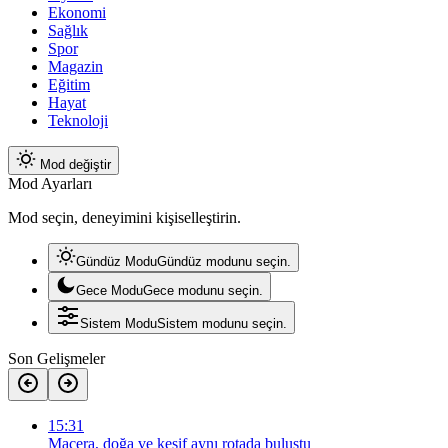
Ekonomi
Sağlık
Spor
Magazin
Eğitim
Hayat
Teknoloji
Mod değiştir
Mod Ayarları
Mod seçin, deneyimini kişiselleştirin.
Gündüz Modu
Gündüz modunu seçin.
Gece Modu
Gece modunu seçin.
Sistem Modu
Sistem modunu seçin.
Son Gelişmeler
15:31
Macera, doğa ve keşif aynı rotada buluştu