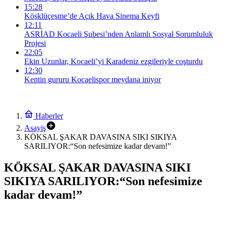
15:28
Köşklüçeşme’de Açık Hava Sinema Keyfi
12:11
ASRİAD Kocaeli Şubesi’nden Anlamlı Sosyal Sorumluluk
Projesi
22:05
Ekin Uzunlar, Kocaeli’yi Karadeniz ezgileriyle coşturdu
12:30
Kentin gururu Kocaelispor meydana iniyor
Haberler
Asayiş
KÖKSAL ŞAKAR DAVASINA SIKI SIKIYA
SARILIYOR:“Son nefesimize kadar devam!”
KÖKSAL ŞAKAR DAVASINA SIKI
SIKIYA SARILIYOR:“Son nefesimize
kadar devam!”