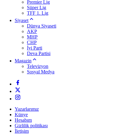
Premier Lig
Süper Lig
TFF 1. Lig
Siyaset
Dünya Siyaseti
AKP
MHP
CHP
İyi Parti
Deva Partisi
Magazin
Televizyon
Sosyal Medya
Yazarlarımız
Künye
Hesabım
Gizlilik politikası
İletişim