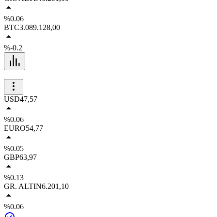
%0.06
BTC
3.089.128,00
%-0.2
USD
47,57
%0.06
EURO
54,77
%0.05
GBP
63,97
%0.13
GR. ALTIN
6.201,10
%0.06