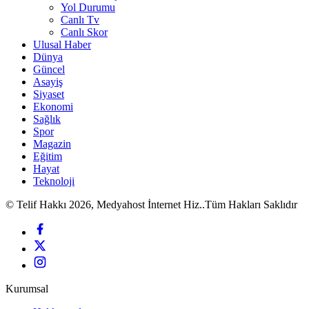
Yol Durumu
Canlı Tv
Canlı Skor
Ulusal Haber
Dünya
Güncel
Asayiş
Siyaset
Ekonomi
Sağlık
Spor
Magazin
Eğitim
Hayat
Teknoloji
© Telif Hakkı 2026, Medyahost İnternet Hiz..Tüm Hakları Saklıdır
Kurumsal