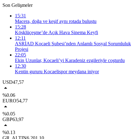
Son Gelişmeler
15:31
Macera, doğa ve keşif aynı rotada buluştu
15:28
Köşklüçeşme’de Açık Hava Sinema Keyfi
12:11
ASRİAD Kocaeli Şubesi’nden Anlamlı Sosyal Sorumluluk
Projesi
22:05
Ekin Uzunlar, Kocaeli’yi Karadeniz ezgileriyle coşturdu
12:30
Kentin gururu Kocaelispor meydana iniyor
USD
47,57
%0.06
EURO
54,77
%0.05
GBP
63,97
%0.13
GR. ALTIN
6.201,10