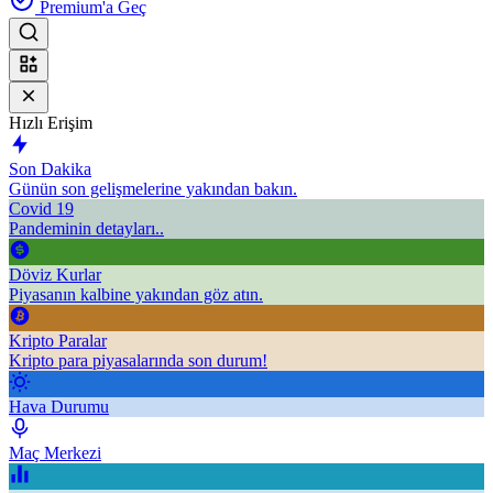
Premium'a Geç
Hızlı Erişim
Son Dakika
Günün son gelişmelerine yakından bakın.
Covid 19
Pandeminin detayları..
Döviz Kurlar
Piyasanın kalbine yakından göz atın.
Kripto Paralar
Kripto para piyasalarında son durum!
Hava Durumu
Maç Merkezi