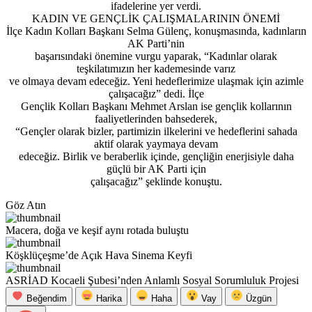
ifadelerine yer verdi.
KADIN VE GENÇLİK ÇALIŞMALARININ ÖNEMİ
İlçe Kadın Kolları Başkanı Selma Gülenç, konuşmasında, kadınların
AK Parti’nin
başarısındaki önemine vurgu yaparak, “Kadınlar olarak
teşkilatımızın her kademesinde varız
ve olmaya devam edeceğiz. Yeni hedeflerimize ulaşmak için azimle
çalışacağız” dedi. İlçe
Gençlik Kolları Başkanı Mehmet Arslan ise gençlik kollarının
faaliyetlerinden bahsederek,
“Gençler olarak bizler, partimizin ilkelerini ve hedeflerini sahada
aktif olarak yaymaya devam
edeceğiz. Birlik ve beraberlik içinde, gençliğin enerjisiyle daha
güçlü bir AK Parti için
çalışacağız” şeklinde konuştu.
Göz Atın
Macera, doğa ve keşif aynı rotada buluştu
Köşklüçeşme’de Açık Hava Sinema Keyfi
ASRİAD Kocaeli Şubesi’nden Anlamlı Sosyal Sorumluluk Projesi
Beğendim
Harika
Haha
Vay
Üzgün