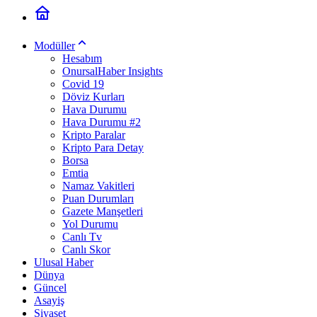
Modüller
Hesabım
OnursalHaber Insights
Covid 19
Döviz Kurları
Hava Durumu
Hava Durumu #2
Kripto Paralar
Kripto Para Detay
Borsa
Emtia
Namaz Vakitleri
Puan Durumları
Gazete Manşetleri
Yol Durumu
Canlı Tv
Canlı Skor
Ulusal Haber
Dünya
Güncel
Asayiş
Siyaset