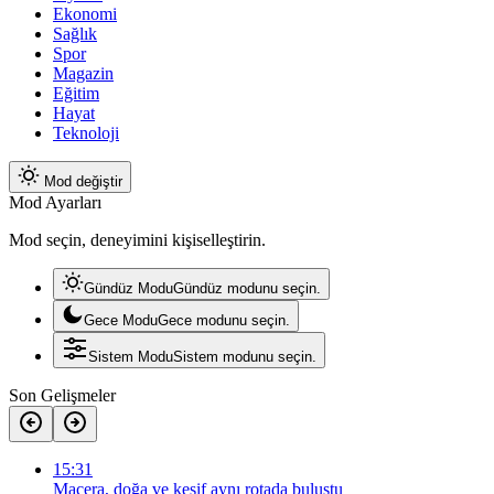
Ekonomi
Sağlık
Spor
Magazin
Eğitim
Hayat
Teknoloji
Mod değiştir
Mod Ayarları
Mod seçin, deneyimini kişiselleştirin.
Gündüz Modu
Gündüz modunu seçin.
Gece Modu
Gece modunu seçin.
Sistem Modu
Sistem modunu seçin.
Son Gelişmeler
15:31
Macera, doğa ve keşif aynı rotada buluştu