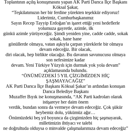
Toplantının açılış konuşmasını yapan AK Parti Darıca İlçe Başkanı
Köksal Şakar,
“Teşkilatımızın her bir ferdine yürekten teşekkür ediyoruz!
Liderimiz, Cumhurbaşkanımız
Sayın Recep Tayyip Erdoğan’ın işaret ettiği yeni hedeflerle
yolumuza gayretle, azimle, ilk
günkü azimle yürüyeceğiz. Şimdi yeniden yine, cadde cadde, sokak
sokak, hane hane
gönüllerde olmaya, vatan aşkıyla çarpan yüreklerle bir olmaya
devam edeceğiz. Bir olacak,
diri olacak, hep birlikte olacağız. Bu davanın savunucusu olmaya
son nefesimize kadar
devam. Yeni Türkiye Yüzyılı için durmak yok yola devam”
açıklamasında bulundu.
“ÖNÜMÜZDEKİ 5 YIL ÇİZGİMİZDEN HİÇ
ŞAŞMAYACAĞIZ”
AK Parti Darıca İlçe Başkanı Köksal Şakar’ın ardından konuşan
Darıca Belediye Başkanı
Muzaffer Bıyık ise konuşmasında, “AK Parti kadroları olarak
istişareye her daim önem
verdik, bundan sonra da vermeye devam edeceğiz. Çok şükür
heybemiz dolu, yükümüz ağır…
Önümüzdeki beş yıl boyunca da çizgimizden hiç şaşmayarak,
milletimizin ihtiyacı ve talebi
ne doğrultuda olduysa o minvalde çalışmalarımıza devam edeceğiz”