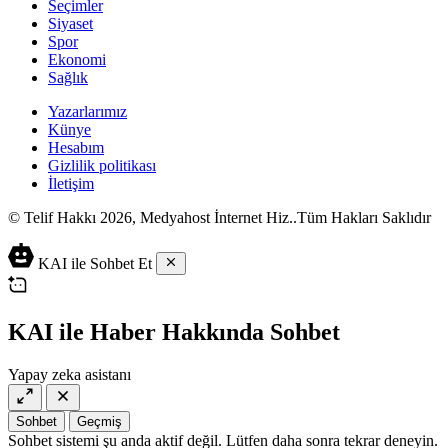
Seçimler
Siyaset
Spor
Ekonomi
Sağlık
Yazarlarımız
Künye
Hesabım
Gizlilik politikası
İletişim
© Telif Hakkı 2026, Medyahost İnternet Hiz..Tüm Hakları Saklıdır
casino
canlı
ev
KAI ile Sohbet Et
siteleri
casino
yapımı
casino
siteleri
salça
siteleri
en
çeşitleri
2023
iyi
KAI ile Haber Hakkında Sohbet
lordcasino
casino
casinositeleri.site
siteleri
Yapay zeka asistanı
vdcasino
vdcasino
giriş
Sohbet
Geçmiş
vdcasino
Sohbet sistemi şu anda aktif değil. Lütfen daha sonra tekrar deneyin.