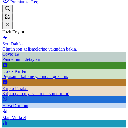
Premium'a Geç
Hızlı Erişim
Son Dakika
Günün son gelişmelerine yakından bakın.
Covid 19
Pandeminin detayları..
Döviz Kurlar
Piyasanın kalbine yakından göz atın.
Kripto Paralar
Kripto para piyasalarında son durum!
Hava Durumu
Maç Merkezi