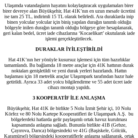
Ulaşımda vatandaşların hayatını kolaylaştıracak uygulamaları birer
birer devreye alan Büyükşehir, Hat 41K’nın en uzun mesafe ücretini
ise tam 25 TL, indirimli 15 TL olarak belirledi. Ara duraklarda inip
binen yolcular yolcular için biniş yapılan durağın tanımlı olduğu
bölgeyle inilen durağın tanımlı olduğu bölgeye göre hesaplanarak,
geri kalan bedel, ücret iade cihazlarına ‘Kocaelikart’ okutularak iade
işlemi gerçekleştirilecek.
DURAKLAR İYİLEŞTİRİLDİ
Hat 41K’nın her yönüyle kusursuz işlemesi için tüm hazırlıklar
tamamlandı. Bu bağlamda 18 metre araçlar için 41K hattının durak
noktaları genişletildi ve yeni durak yerleri hazırlandı. Hattın
başlaması için 18 metrelik araçlar Ulaşımpark tarafından hazır hale
getirildi. Ayrıca 33 adet yolcu bilgilendirme ve 55 adet ücret iade
cihazı montajı yapıldı.
3 KOOPERATİF İLE ANLAŞMA
Büyükşehir, Hat 41K ile birlikte 5 Nolu İzmit Şehir içi, 10 Nolu
Körfez ve 80 Nolu Kartepe Kooperatifleri ile Ulaşımpark A.Ş. bu
bölgelerdeki hatlarda gelir paylaşımlı ortak havuz kurulması
kapsamında anlaşma sağladı. Bununla birlikte 41B (Gebze,
Çayırova, Darıca) bölgesindeki ve 41G (Başiskele, Gölcük,
Karamürsel) bölgesindeki kooperatiflerle anlaşma sağlanarak, ortak