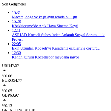
Son Gelişmeler
15:31
Macera, doğa ve keşif aynı rotada buluştu
15:28
Köşklüçeşme’de Açık Hava Sinema Keyfi
12:11
ASRİAD Kocaeli Şubesi’nden Anlamlı Sosyal Sorumluluk
Projesi
22:05
Ekin Uzunlar, Kocaeli’yi Karadeniz ezgileriyle coşturdu
12:30
Kentin gururu Kocaelispor meydana iniyor
USD
47,57
%0.06
EURO
54,77
%0.05
GBP
63,97
%0.13
GR. ALTIN
6.201,10