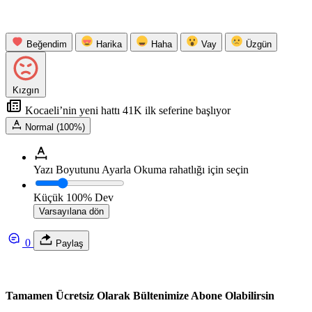
Beğendim
Harika
Haha
Vay
Üzgün
Kızgın
Kocaeli’nin yeni hattı 41K ilk seferine başlıyor
Normal (100%)
Yazı Boyutunu Ayarla
Okuma rahatlığı için seçin
Küçük
100%
Dev
Varsayılana dön
0
Paylaş
Tamamen Ücretsiz Olarak Bültenimize Abone Olabilirsin