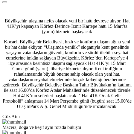
Büyükşehir, ulaşıma nefes olacak yeni bir hattı devreye alıyor. Hat
41K’yı kapsayan Körfez-Derince-İzmit-Kartepe hattı 15 Mart’ta
(yarın) hizmete başlayacak
Kocaeli Büyükşehir Belediyesi, hızlı ve konforlu ulaşım ağına yeni
bir hat daha ekliyor. “Ulaşımda yenilik” sloganıyla kent genelinde
yaşayan vatandaşların güvenli, konforlu ve sürdürülebilir seyahat
etmelerine imkân sağlayan Büyükşehir, Körfez’den Kartepe’ye 4
ilçe arasında kesintisiz ulaşımı sağlayacak Hat 41K’yı 15 Mart
Cuma günü (yarın) itibariye hizmete alıyor. Kent trafiğinin
rahatlamasında büyük öneme sahip olacak olan yeni hat,
vatandaşların seyahat etmelerinde birçok kolaylığı beraberinde
getirecek. Büyükşehir Belediye Başkanı Tahir Büyükakın’ın katılımı
ile saat 16.00’da Körfez Atalar Mahallesi’nde düzenlenecek törenle
Hat 41K’nın seferleri başlatılacak. ‘’Hat 41K Ortak Gelir
Protokolü” anlaşması 14 Mart Perşembe günü (bugün) saat 15.00’de
UlaşımPark A.Ş. Genel Müdürlüğü’nde imzalanacak.
Göz Atın
Macera, doğa ve keşif aynı rotada buluştu