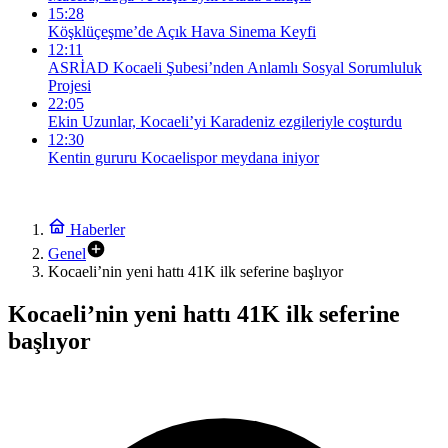
15:28
Köşklüçeşme’de Açık Hava Sinema Keyfi
12:11
ASRİAD Kocaeli Şubesi’nden Anlamlı Sosyal Sorumluluk
Projesi
22:05
Ekin Uzunlar, Kocaeli’yi Karadeniz ezgileriyle coşturdu
12:30
Kentin gururu Kocaelispor meydana iniyor
Haberler
Genel
Kocaeli’nin yeni hattı 41K ilk seferine başlıyor
Kocaeli’nin yeni hattı 41K ilk seferine
başlıyor