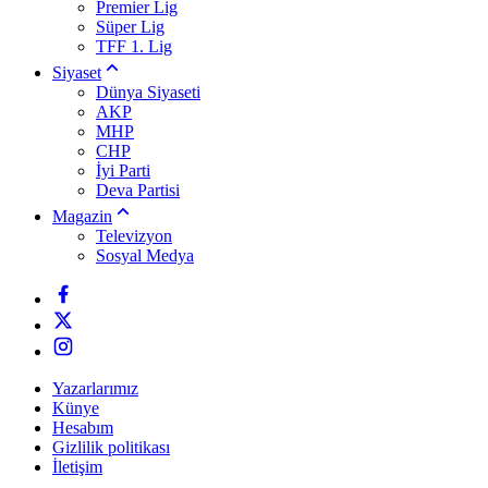
Premier Lig
Süper Lig
TFF 1. Lig
Siyaset
Dünya Siyaseti
AKP
MHP
CHP
İyi Parti
Deva Partisi
Magazin
Televizyon
Sosyal Medya
Yazarlarımız
Künye
Hesabım
Gizlilik politikası
İletişim