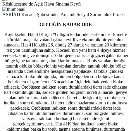
Köşklüçeşme’de Açık Hava Sinema Keyfi
ASRİAD Kocaeli Şubesi’nden Anlamlı Sosyal Sorumluluk Projesi
GİTTİĞİN KADAR ÖDE
Büyükşehir, Hat 41K için “Gittiğin kadar öde” sistemi ile 18 metre
körüklü araçlarla vatandaşlara keyifli ve ekonomik bir yolculuk
sunacak. Hat 41K gidiş 26, dönüş 27 durak ve toplam 29 kilometre
tek yön uzunluğuna sahip. Kocaeli’nin yeni hattı 4 ilçeye hizmet
verecek. Gidiş ve dönüşün 10 bölgeden oluşacağı güzergâhlarda her
bölge içine tanımlanmış duraklar bulunacak. Biniş yapılan durağın
tanımlı olduğu bölgeyle iniş yapılan durağın tanımlı olduğu bölge
arasında ücretlendirme hesaplaması yapılacak. Otobüs içindeki
cihaza kart okutulduğunda, binilen bölgeden son bölgeye kadar
belirlenen ulaşım ücreti ‘Kocaelikart’ içindeki bakiyeden bloke
edilecek. Otobüsten indikten sonra duraklardaki ücret iade cihazına
kart okutulduğunda, sadece gidilen bölgenin ücreti alınacak, geriye
kalan miktar karta iade edilecek. Ücret iade işlemi için otobüsten
indikten sonra duraklardaki ücret iade cihazlarına kartın okutulması
gerekecek. Otobüsten indikten sonra duraklardaki ücret iade
cihazına kartın okutulmaması durumunda, son bölgede inilmesi
varsayılarak karta herhangi bir ücret iade işlemi
gerçekleştirilmeyecek. Hat 41K’dan indikten sonra bloke
kaldırmadan başka bir toplu taşıma aracına binilmesi durumunda