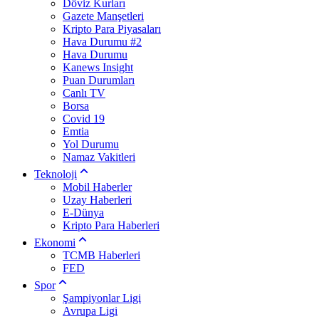
Döviz Kurları
Gazete Manşetleri
Kripto Para Piyasaları
Hava Durumu #2
Hava Durumu
Kanews Insight
Puan Durumları
Canlı TV
Borsa
Covid 19
Emtia
Yol Durumu
Namaz Vakitleri
Teknoloji
Mobil Haberler
Uzay Haberleri
E-Dünya
Kripto Para Haberleri
Ekonomi
TCMB Haberleri
FED
Spor
Şampiyonlar Ligi
Avrupa Ligi