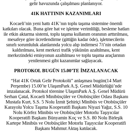
gelir havuzunda çalışılması planlanıyor.
41K HATTININ KAZANIMLARI
Kocaeli’nin yeni hattı 41K’nın toplu taşıma sistemine önemli
katkıları olacak. Buna göre hat ve işletme verimliliği, besleme hatları
ile etkin aktarma sistemi, toplu taşıma kullanım oranının arttırılması,
mesafeye göre ücretlendirme (gittiğin kadar öde), işletmecilerin
sınırlı sorumluluk alanlarında yolcu alıp indirmesi 7/i’nin ortadan
kaldırılması, kent merkezi trafik yükünün azaltılması, kent
merkezindeki emisyonun azaltılması ve toplu taşıma araçlarının
yenilenmesi gibi kazanımlar sağlayacak.
PROTOKOL BUGÜN 15.00’TE İMZALANACAK
“Hat 41K Ortak Gelir Protokolü” anlaşması bugün(14 Mart
Perşembe) 15.00’te UlaşımPark A.Ş. Genel Müdürlüğü’nde
imzalanacak. Protokol törenine UlaşımPark A.Ş. Genel Müdürü
Serhan Çatal, Kocaeli Minibüsçüler ve Otobüsçüler Odası Başkanı
Mustafa Kurt, S.S. 5 Nolu İzmit Şehiriçi Minibüs ve Otobüsçüler
Karayolu Yolcu Taşıma Kooperatifi Başkanı Niyazi Yağız, S.S. 10
Nolu Körfez Minibüs ve Otobüsçüler Motorlu Taşıyıcılar
Kooperatifi Başkanı Bünyamin Koç ve S.S. 80 Nolu Birleşik
Kartepe Minibüs ve Otobüsçüler Motorlu Taşıyıcılar Kooperatifi
Başkanı Mahmut Aktaş katılacak.