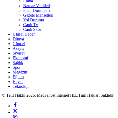
Emtia
Namaz Vakitleri
Puan Durumları
Gazete Manşetleri
Yol Durumu
Canlı Tv
Canlı Skor
Ulusal Haber
Dünya
Güncel
Asayiş
Siyaset
Ekonomi
Sağlık
Spor
Magazin
Eğitim
Hayat
Teknoloji
© Telif Hakkı 2026, Medyahost İnternet Hiz..Tüm Hakları Saklıdır