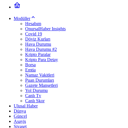
Modüller
Hesabım
OnursalHaber Insights
Covid 19
Döviz Kurları
Hava Durumu
Hava Durumu #2
Kripto Paralar
Kripto Para Detay
Borsa
Emtia
Namaz Vakitleri
Puan Durumları
Gazete Manşetleri
Yol Durumu
Canlı Tv
Canlı Skor
Ulusal Haber
Dünya
Güncel
Asayiş
Siyaset