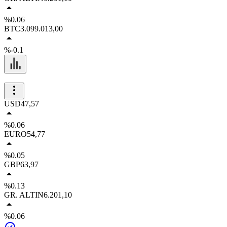
%0.06
BTC
3.099.013,00
%-0.1
USD
47,57
%0.06
EURO
54,77
%0.05
GBP
63,97
%0.13
GR. ALTIN
6.201,10
%0.06