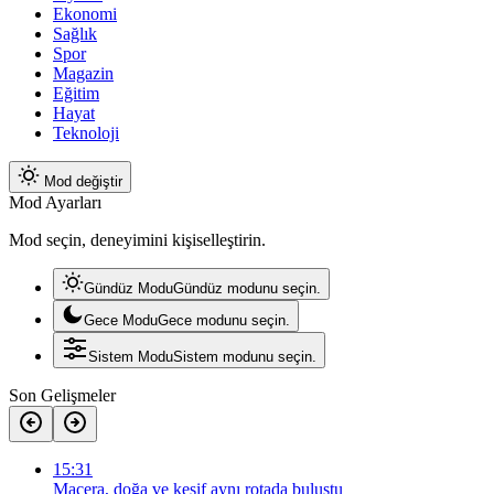
Ekonomi
Sağlık
Spor
Magazin
Eğitim
Hayat
Teknoloji
Mod değiştir
Mod Ayarları
Mod seçin, deneyimini kişiselleştirin.
Gündüz Modu
Gündüz modunu seçin.
Gece Modu
Gece modunu seçin.
Sistem Modu
Sistem modunu seçin.
Son Gelişmeler
15:31
Macera, doğa ve keşif aynı rotada buluştu