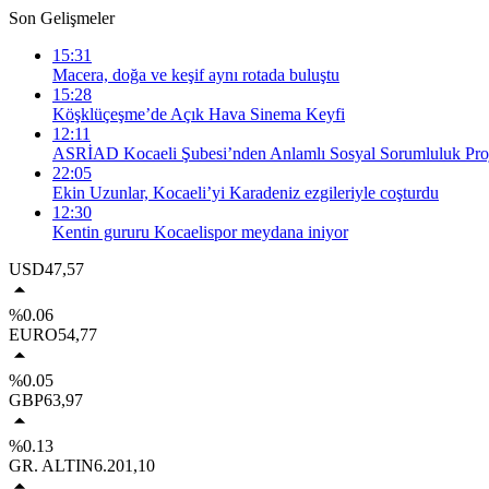
Son Gelişmeler
15:31
Macera, doğa ve keşif aynı rotada buluştu
15:28
Köşklüçeşme’de Açık Hava Sinema Keyfi
12:11
ASRİAD Kocaeli Şubesi’nden Anlamlı Sosyal Sorumluluk Proj
22:05
Ekin Uzunlar, Kocaeli’yi Karadeniz ezgileriyle coşturdu
12:30
Kentin gururu Kocaelispor meydana iniyor
USD
47,57
%0.06
EURO
54,77
%0.05
GBP
63,97
%0.13
GR. ALTIN
6.201,10