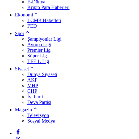
E-Dünya
Kripto Para Haberleri
Ekonomi
TCMB Haberleri
FED
Spor
Şampiyonlar Ligi
Avrupa Ligi
Premier Lig
Süper Lig
TFF 1. Lig
Siyaset
Dünya Siyaseti
AKP
MHP
CHP
İyi Parti
Deva Partisi
Magazin
Televizyon
Sosyal Medya