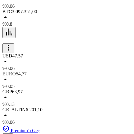
%0.06
BTC
3.097.351,00
%0.8
USD
47,57
%0.06
EURO
54,77
%0.05
GBP
63,97
%0.13
GR. ALTIN
6.201,10
%0.06
Premium'a Geç