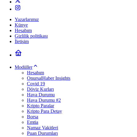
Yazarlarımız
Künye
Hesabım
Gizlilik politikası
İletişim
Modüller
Hesabım
OnursalHaber Insights
Covid 19
Döviz Kurları
Hava Durumu
Hava Durumu #2
Kripto Paralar
Kripto Para Detay
Borsa
Emtia
Namaz Vakitleri
Puan Durumları