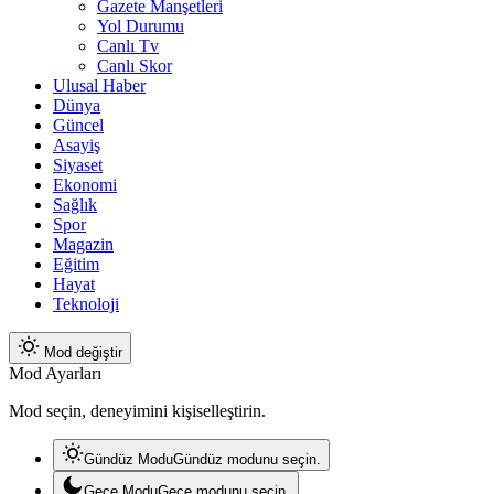
Gazete Manşetleri
Yol Durumu
Canlı Tv
Canlı Skor
Ulusal Haber
Dünya
Güncel
Asayiş
Siyaset
Ekonomi
Sağlık
Spor
Magazin
Eğitim
Hayat
Teknoloji
Mod değiştir
Mod Ayarları
Mod seçin, deneyimini kişiselleştirin.
Gündüz Modu
Gündüz modunu seçin.
Gece Modu
Gece modunu seçin.