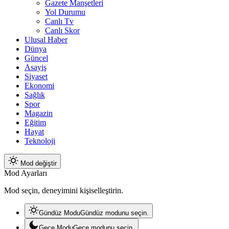
Gazete Manşetleri
Yol Durumu
Canlı Tv
Canlı Skor
Ulusal Haber
Dünya
Güncel
Asayiş
Siyaset
Ekonomi
Sağlık
Spor
Magazin
Eğitim
Hayat
Teknoloji
Mod değiştir
Mod Ayarları
Mod seçin, deneyimini kişiselleştirin.
Gündüz Modu
Gündüz modunu seçin.
Gece Modu
Gece modunu seçin.