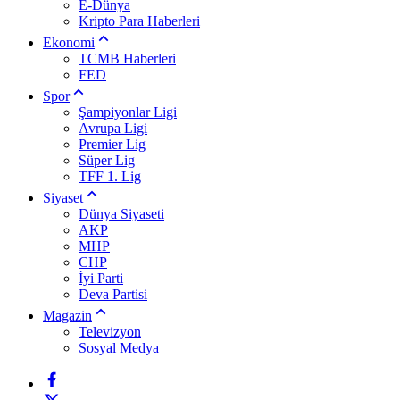
E-Dünya
Kripto Para Haberleri
Ekonomi
TCMB Haberleri
FED
Spor
Şampiyonlar Ligi
Avrupa Ligi
Premier Lig
Süper Lig
TFF 1. Lig
Siyaset
Dünya Siyaseti
AKP
MHP
CHP
İyi Parti
Deva Partisi
Magazin
Televizyon
Sosyal Medya