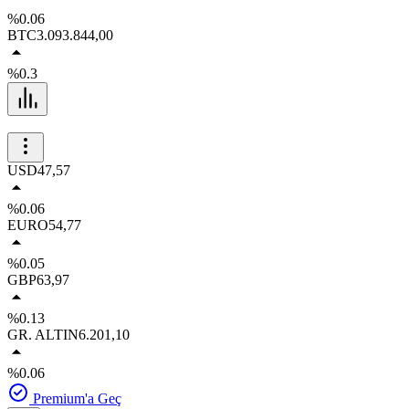
%0.06
BTC
3.093.844,00
%0.3
USD
47,57
%0.06
EURO
54,77
%0.05
GBP
63,97
%0.13
GR. ALTIN
6.201,10
%0.06
Premium'a Geç