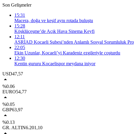
Son Gelişmeler
15:31
Macera, doğa ve keşif aynı rotada buluştu
15:28
Köşklüçeşme’de Açık Hava Sinema Keyfi
12:11
ASRİAD Kocaeli Şubesi’nden Anlamlı Sosyal Sorumluluk Proj
22:05
Ekin Uzunlar, Kocaeli’yi Karadeniz ezgileriyle coşturdu
12:30
Kentin gururu Kocaelispor meydana iniyor
USD
47,57
%0.06
EURO
54,77
%0.05
GBP
63,97
%0.13
GR. ALTIN
6.201,10