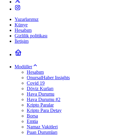
Yazarlarımız
Künye
Hesabım
Gizlilik politikası
İletişim
Modüller
Hesabım
OnursalHaber Insights
Covid 19
Döviz Kurları
Hava Durumu
Hava Durumu #2
Kripto Paralar
Kripto Para Detay
Borsa
Emtia
Namaz Vakitleri
Puan Durumları