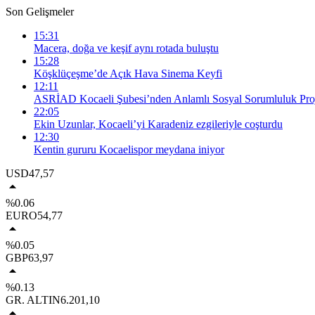
Son Gelişmeler
15:31
Macera, doğa ve keşif aynı rotada buluştu
15:28
Köşklüçeşme’de Açık Hava Sinema Keyfi
12:11
ASRİAD Kocaeli Şubesi’nden Anlamlı Sosyal Sorumluluk Proj
22:05
Ekin Uzunlar, Kocaeli’yi Karadeniz ezgileriyle coşturdu
12:30
Kentin gururu Kocaelispor meydana iniyor
USD
47,57
%0.06
EURO
54,77
%0.05
GBP
63,97
%0.13
GR. ALTIN
6.201,10