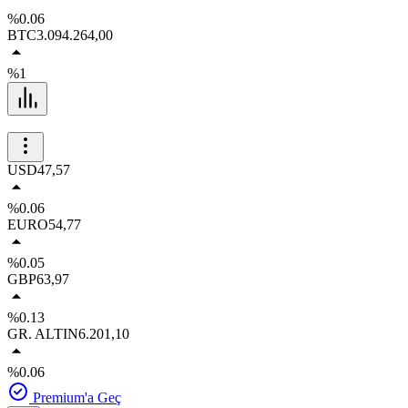
%0.06
BTC
3.094.264,00
%1
USD
47,57
%0.06
EURO
54,77
%0.05
GBP
63,97
%0.13
GR. ALTIN
6.201,10
%0.06
Premium'a Geç