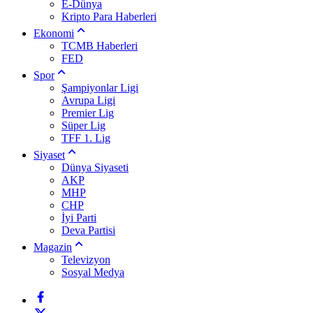
E-Dünya
Kripto Para Haberleri
Ekonomi
TCMB Haberleri
FED
Spor
Şampiyonlar Ligi
Avrupa Ligi
Premier Lig
Süper Lig
TFF 1. Lig
Siyaset
Dünya Siyaseti
AKP
MHP
CHP
İyi Parti
Deva Partisi
Magazin
Televizyon
Sosyal Medya