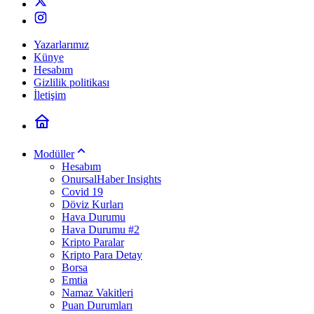
Yazarlarımız
Künye
Hesabım
Gizlilik politikası
İletişim
Modüller
Hesabım
OnursalHaber Insights
Covid 19
Döviz Kurları
Hava Durumu
Hava Durumu #2
Kripto Paralar
Kripto Para Detay
Borsa
Emtia
Namaz Vakitleri
Puan Durumları