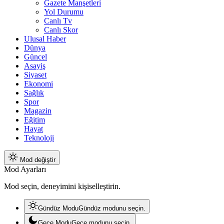
Gazete Manşetleri
Yol Durumu
Canlı Tv
Canlı Skor
Ulusal Haber
Dünya
Güncel
Asayiş
Siyaset
Ekonomi
Sağlık
Spor
Magazin
Eğitim
Hayat
Teknoloji
Mod değiştir
Mod Ayarları
Mod seçin, deneyimini kişiselleştirin.
Gündüz Modu
Gündüz modunu seçin.
Gece Modu
Gece modunu seçin.