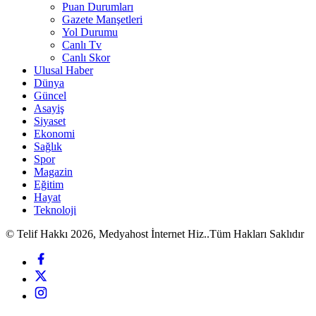
Puan Durumları
Gazete Manşetleri
Yol Durumu
Canlı Tv
Canlı Skor
Ulusal Haber
Dünya
Güncel
Asayiş
Siyaset
Ekonomi
Sağlık
Spor
Magazin
Eğitim
Hayat
Teknoloji
© Telif Hakkı 2026, Medyahost İnternet Hiz..Tüm Hakları Saklıdır