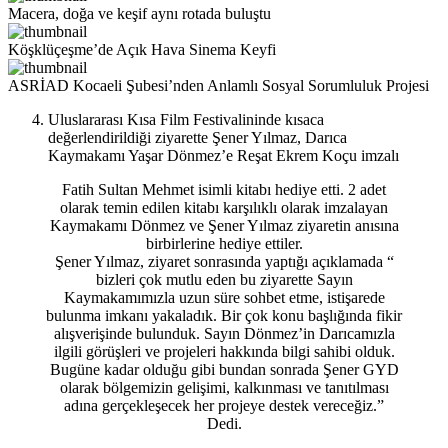
Macera, doğa ve keşif aynı rotada buluştu
Köşklüçeşme’de Açık Hava Sinema Keyfi
ASRİAD Kocaeli Şubesi’nden Anlamlı Sosyal Sorumluluk Projesi
Uluslararası Kısa Film Festivalininde kısaca
değerlendirildiği ziyarette Şener Yılmaz, Darıca
Kaymakamı Yaşar Dönmez’e Reşat Ekrem Koçu imzalı
Fatih Sultan Mehmet isimli kitabı hediye etti. 2 adet
olarak temin edilen kitabı karşılıklı olarak imzalayan
Kaymakamı Dönmez ve Şener Yılmaz ziyaretin anısına
birbirlerine hediye ettiler.
Şener Yılmaz, ziyaret sonrasında yaptığı açıklamada “
bizleri çok mutlu eden bu ziyarette Sayın
Kaymakamımızla uzun süre sohbet etme, istişarede
bulunma imkanı yakaladık. Bir çok konu başlığında fikir
alışverişinde bulunduk. Sayın Dönmez’in Darıcamızla
ilgili görüşleri ve projeleri hakkında bilgi sahibi olduk.
Bugüne kadar olduğu gibi bundan sonrada Şener GYD
olarak bölgemizin gelişimi, kalkınması ve tanıtılması
adına gerçekleşecek her projeye destek vereceğiz.”
Dedi.