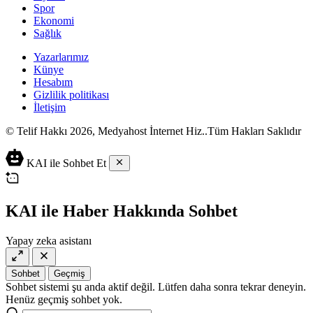
Spor
Ekonomi
Sağlık
Yazarlarımız
Künye
Hesabım
Gizlilik politikası
İletişim
© Telif Hakkı 2026, Medyahost İnternet Hiz..Tüm Hakları Saklıdır
casino
canlı
ev
KAI ile Sohbet Et
siteleri
casino
yapımı
casino
siteleri
salça
siteleri
en
çeşitleri
2023
iyi
KAI ile Haber Hakkında Sohbet
lordcasino
casino
casinositeleri.site
siteleri
Yapay zeka asistanı
vdcasino
vdcasino
giriş
Sohbet
Geçmiş
vdcasino
Sohbet sistemi şu anda aktif değil. Lütfen daha sonra tekrar deneyin.
resmi
Henüz geçmiş sohbet yok.