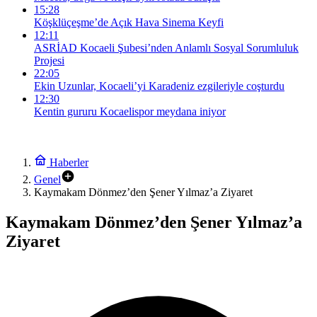
15:28
Köşklüçeşme’de Açık Hava Sinema Keyfi
12:11
ASRİAD Kocaeli Şubesi’nden Anlamlı Sosyal Sorumluluk
Projesi
22:05
Ekin Uzunlar, Kocaeli’yi Karadeniz ezgileriyle coşturdu
12:30
Kentin gururu Kocaelispor meydana iniyor
Haberler
Genel
Kaymakam Dönmez’den Şener Yılmaz’a Ziyaret
Kaymakam Dönmez’den Şener Yılmaz’a
Ziyaret