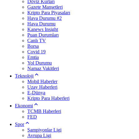
Döviz Kurları
Gazete Manşetleri
Kripto Para Piyasaları
Hava Durumu #2
Hava Durumu
Kanews Insight
Puan Durumları
Canlı TV
Borsa
Covid 19
Emtia
Yol Durumu
Namaz Vakitleri
Teknoloji
Mobil Haberler
Uzay Haberleri
E-Dünya
Kripto Para Haberleri
Ekonomi
TCMB Haberleri
FED
Spor
Şampiyonlar Ligi
Avrupa Ligi