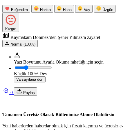
Beğendim
Harika
Haha
Vay
Üzgün
Kızgın
Kaymakam Dönmez’den Şener Yılmaz’a Ziyaret
Normal (100%)
Yazı Boyutunu Ayarla
Okuma rahatlığı için seçin
Küçük
100%
Dev
Varsayılana dön
0
Paylaş
Tamamen Ücretsiz Olarak Bültenimize Abone Olabilirsin
Yeni haberlerden haberdar olmak için fırsatı kaçırma ve ücretsiz e-