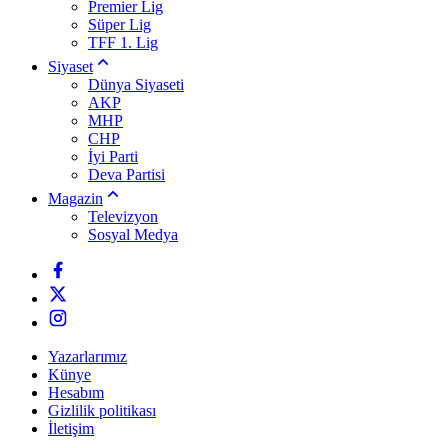
Premier Lig
Süper Lig
TFF 1. Lig
Siyaset
Dünya Siyaseti
AKP
MHP
CHP
İyi Parti
Deva Partisi
Magazin
Televizyon
Sosyal Medya
Yazarlarımız
Künye
Hesabım
Gizlilik politikası
İletişim