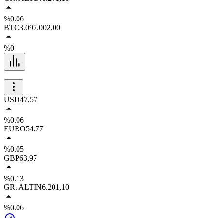
%0.06
BTC
3.097.002,00
%0
USD
47,57
%0.06
EURO
54,77
%0.05
GBP
63,97
%0.13
GR. ALTIN
6.201,10
%0.06