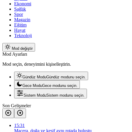
Ekonomi
Sağlık
Spor
Magazin
Eğitim
Hayat
Teknoloji
Mod değiştir
Mod Ayarları
Mod seçin, deneyimini kişiselleştirin.
Gündüz Modu
Gündüz modunu seçin.
Gece Modu
Gece modunu seçin.
Sistem Modu
Sistem modunu seçin.
Son Gelişmeler
15:31
Macera, doğa ve keşif aynı rotada buluştu