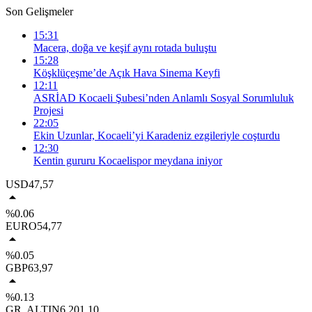
Son Gelişmeler
15:31
Macera, doğa ve keşif aynı rotada buluştu
15:28
Köşklüçeşme’de Açık Hava Sinema Keyfi
12:11
ASRİAD Kocaeli Şubesi’nden Anlamlı Sosyal Sorumluluk
Projesi
22:05
Ekin Uzunlar, Kocaeli’yi Karadeniz ezgileriyle coşturdu
12:30
Kentin gururu Kocaelispor meydana iniyor
USD
47,57
%0.06
EURO
54,77
%0.05
GBP
63,97
%0.13
GR. ALTIN
6.201,10