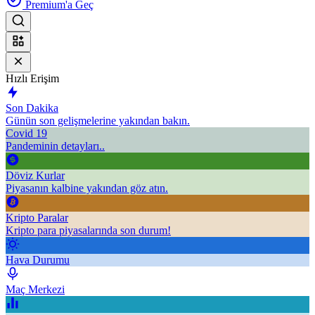
Premium'a Geç
Hızlı Erişim
Son Dakika
Günün son gelişmelerine yakından bakın.
Covid 19
Pandeminin detayları..
Döviz Kurlar
Piyasanın kalbine yakından göz atın.
Kripto Paralar
Kripto para piyasalarında son durum!
Hava Durumu
Maç Merkezi