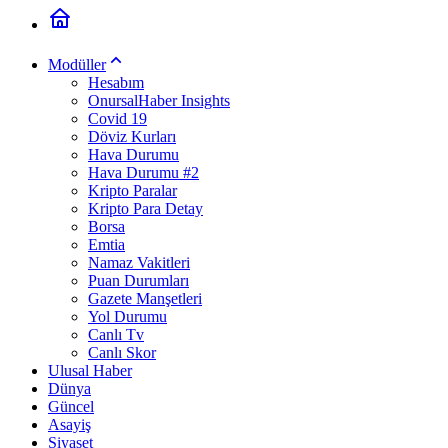
Modüller
Hesabım
OnursalHaber Insights
Covid 19
Döviz Kurları
Hava Durumu
Hava Durumu #2
Kripto Paralar
Kripto Para Detay
Borsa
Emtia
Namaz Vakitleri
Puan Durumları
Gazete Manşetleri
Yol Durumu
Canlı Tv
Canlı Skor
Ulusal Haber
Dünya
Güncel
Asayiş
Siyaset