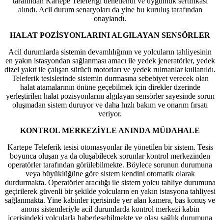
tarafından Kartepe Teleferiği denetlendi ve uygunluk sertifikası
alındı. Acil durum senaryoları da yine bu kuruluş tarafından
onaylandı.
HALAT POZİSYONLARINI ALGILAYAN SENSÖRLER
Acil durumlarda sistemin devamlılığının ve yolcuların tahliyesinin
en yakın istasyondan sağlanması amacı ile yedek jeneratörler, yedek
dizel yakıt ile çalışan sürücü motorları ve yedek rulmanlar kullanıldı.
Teleferik tesislerinde sistemin durmasına sebebiyet verecek olan
halat atamalarının önüne geçebilmek için direkler üzerinde
yerleştirilen halat pozisyonlarını algılayan sensörler sayesinde sorun
oluşmadan sistem duruyor ve daha hızlı bakım ve onarım fırsatı
veriyor.
KONTROL MERKEZİYLE ANINDA MÜDAHALE
Kartepe Teleferik tesisi otomasyonlar ile yönetilen bir sistem. Tesis
boyunca oluşan ya da oluşabilecek sorunlar kontrol merkezinden
operatörler tarafından görülebilmekte. Böylece sorunun durumuna
veya büyüklüğüne göre sistem kendini otomatik olarak
durdurmakta. Operatörler aracılığı ile sistem yolcu tahliye durumuna
geçirilerek güvenli bir şekilde yolcuların en yakın istasyona tahliyesi
sağlanmakta. Yine kabinler içerisinde yer alan kamera, bas konuş ve
anons sistemleriyle acil durumlarda kontrol merkezi kabin
içerisindeki yolcularla haberleşebilmekte ve olası sağlık durumuna