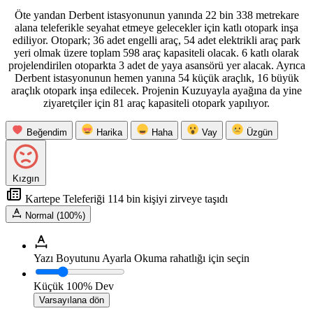
Öte yandan Derbent istasyonunun yanında 22 bin 338 metrekare
alana teleferikle seyahat etmeye gelecekler için katlı otopark inşa
ediliyor. Otopark; 36 adet engelli araç, 54 adet elektrikli araç park
yeri olmak üzere toplam 598 araç kapasiteli olacak. 6 katlı olarak
projelendirilen otoparkta 3 adet de yaya asansörü yer alacak. Ayrıca
Derbent istasyonunun hemen yanına 54 küçük araçlık, 16 büyük
araçlık otopark inşa edilecek. Projenin Kuzuyayla ayağına da yine
ziyaretçiler için 81 araç kapasiteli otopark yapılıyor.
Beğendim
Harika
Haha
Vay
Üzgün
Kızgın
Kartepe Teleferiği 114 bin kişiyi zirveye taşıdı
Normal (100%)
Yazı Boyutunu Ayarla
Okuma rahatlığı için seçin
Küçük
100%
Dev
Varsayılana dön