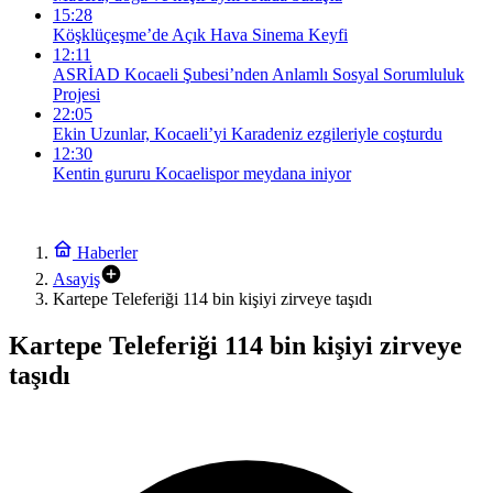
15:28
Köşklüçeşme’de Açık Hava Sinema Keyfi
12:11
ASRİAD Kocaeli Şubesi’nden Anlamlı Sosyal Sorumluluk
Projesi
22:05
Ekin Uzunlar, Kocaeli’yi Karadeniz ezgileriyle coşturdu
12:30
Kentin gururu Kocaelispor meydana iniyor
Haberler
Asayiş
Kartepe Teleferiği 114 bin kişiyi zirveye taşıdı
Kartepe Teleferiği 114 bin kişiyi zirveye
taşıdı