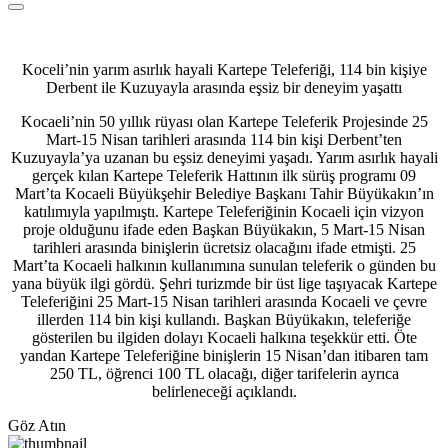
Koceli’nin yarım asırlık hayali Kartepe Teleferiği, 114 bin kişiye
Derbent ile Kuzuyayla arasında eşsiz bir deneyim yaşattı
Kocaeli’nin 50 yıllık rüyası olan Kartepe Teleferik Projesinde 25
Mart-15 Nisan tarihleri arasında 114 bin kişi Derbent’ten
Kuzuyayla’ya uzanan bu eşsiz deneyimi yaşadı. Yarım asırlık hayali
gerçek kılan Kartepe Teleferik Hattının ilk sürüş programı 09
Mart’ta Kocaeli Büyükşehir Belediye Başkanı Tahir Büyükakın’ın
katılımıyla yapılmıştı. Kartepe Teleferiğinin Kocaeli için vizyon
proje olduğunu ifade eden Başkan Büyükakın, 5 Mart-15 Nisan
tarihleri arasında binişlerin ücretsiz olacağını ifade etmişti. 25
Mart’ta Kocaeli halkının kullanımına sunulan teleferik o günden bu
yana büyük ilgi gördü. Şehri turizmde bir üst lige taşıyacak Kartepe
Teleferiğini 25 Mart-15 Nisan tarihleri arasında Kocaeli ve çevre
illerden 114 bin kişi kullandı. Başkan Büyükakın, teleferiğe
gösterilen bu ilgiden dolayı Kocaeli halkına teşekkür etti. Öte
yandan Kartepe Teleferiğine binişlerin 15 Nisan’dan itibaren tam
250 TL, öğrenci 100 TL olacağı, diğer tarifelerin ayrıca
belirleneceği açıklandı.
Göz Atın