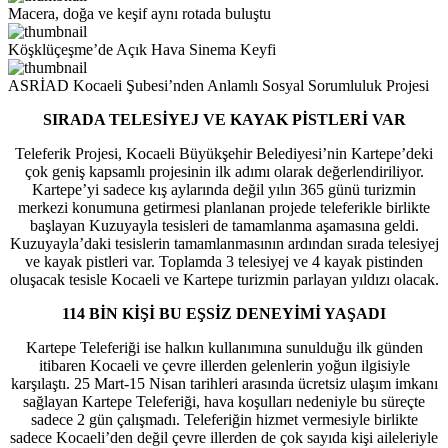
Macera, doğa ve keşif aynı rotada buluştu
Köşklüçeşme’de Açık Hava Sinema Keyfi
ASRİAD Kocaeli Şubesi’nden Anlamlı Sosyal Sorumluluk Projesi
SIRADA TELESİYEJ VE KAYAK PİSTLERİ VAR
Teleferik Projesi, Kocaeli Büyükşehir Belediyesi’nin Kartepe’deki
çok geniş kapsamlı projesinin ilk adımı olarak değerlendiriliyor.
Kartepe’yi sadece kış aylarında değil yılın 365 günü turizmin
merkezi konumuna getirmesi planlanan projede teleferikle birlikte
başlayan Kuzuyayla tesisleri de tamamlanma aşamasına geldi.
Kuzuyayla’daki tesislerin tamamlanmasının ardından sırada telesiyej
ve kayak pistleri var. Toplamda 3 telesiyej ve 4 kayak pistinden
oluşacak tesisle Kocaeli ve Kartepe turizmin parlayan yıldızı olacak.
114 BİN KİŞİ BU EŞSİZ DENEYİMİ YAŞADI
Kartepe Teleferiği ise halkın kullanımına sunulduğu ilk günden
itibaren Kocaeli ve çevre illerden gelenlerin yoğun ilgisiyle
karşılaştı. 25 Mart-15 Nisan tarihleri arasında ücretsiz ulaşım imkanı
sağlayan Kartepe Teleferiği, hava koşulları nedeniyle bu süreçte
sadece 2 gün çalışmadı. Teleferiğin hizmet vermesiyle birlikte
sadece Kocaeli’den değil çevre illerden de çok sayıda kişi aileleriyle