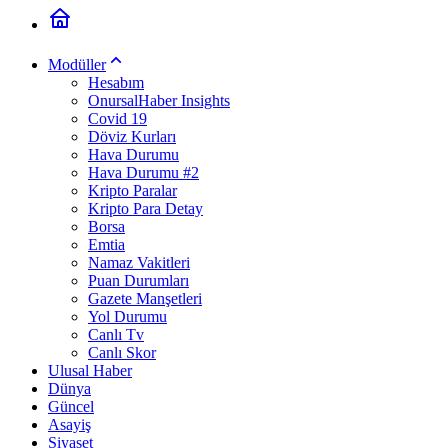
Modüller
Hesabım
OnursalHaber Insights
Covid 19
Döviz Kurları
Hava Durumu
Hava Durumu #2
Kripto Paralar
Kripto Para Detay
Borsa
Emtia
Namaz Vakitleri
Puan Durumları
Gazete Manşetleri
Yol Durumu
Canlı Tv
Canlı Skor
Ulusal Haber
Dünya
Güncel
Asayiş
Siyaset