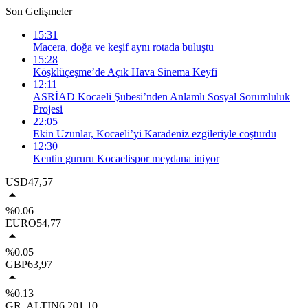
Son Gelişmeler
15:31
Macera, doğa ve keşif aynı rotada buluştu
15:28
Köşklüçeşme’de Açık Hava Sinema Keyfi
12:11
ASRİAD Kocaeli Şubesi’nden Anlamlı Sosyal Sorumluluk
Projesi
22:05
Ekin Uzunlar, Kocaeli’yi Karadeniz ezgileriyle coşturdu
12:30
Kentin gururu Kocaelispor meydana iniyor
USD
47,57
%0.06
EURO
54,77
%0.05
GBP
63,97
%0.13
GR. ALTIN
6.201,10