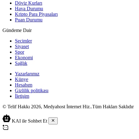
Döviz Kurları
Hava Durumu
Kripto Para Piyasaları
Puan Durumu
Gündeme Dair
Seçimler
Siyaset
Spor
Ekonomi
Sağlık
Yazarlarımız
Künye
Hesabım
Gizlilik politikası
İletişim
© Telif Hakkı 2026, Medyahost İnternet Hiz..Tüm Hakları Saklıdır
casino
canlı
ev
KAI ile Sohbet Et
siteleri
casino
yapımı
casino
siteleri
salça
siteleri
en
çeşitleri