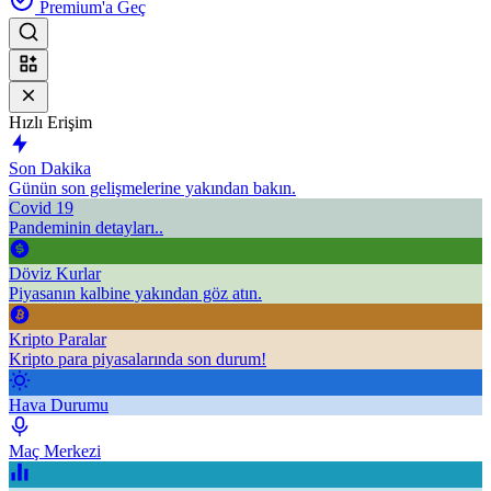
Premium'a Geç
Hızlı Erişim
Son Dakika
Günün son gelişmelerine yakından bakın.
Covid 19
Pandeminin detayları..
Döviz Kurlar
Piyasanın kalbine yakından göz atın.
Kripto Paralar
Kripto para piyasalarında son durum!
Hava Durumu
Maç Merkezi