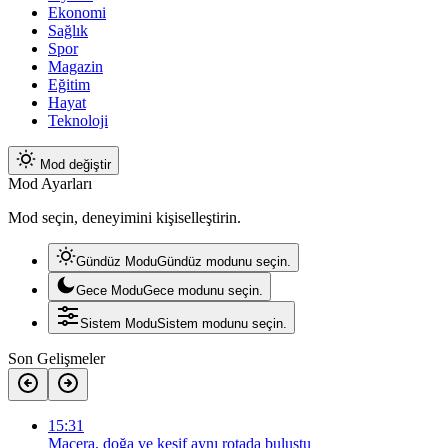
Ekonomi
Sağlık
Spor
Magazin
Eğitim
Hayat
Teknoloji
Mod değiştir
Mod Ayarları
Mod seçin, deneyimini kişiselleştirin.
Gündüz Modu
Gündüz modunu seçin.
Gece Modu
Gece modunu seçin.
Sistem Modu
Sistem modunu seçin.
Son Gelişmeler
15:31
Macera, doğa ve keşif aynı rotada buluştu