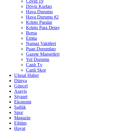
Covid 19
Döviz Kurları
Hava Durumu
Hava Durumu #2
Kripto Paralar
Kripto Para Detay
Borsa
Emtia
Namaz Vakitleri
Puan Durumları
Gazete Manşetleri
Yol Durumu
Canlı Tv
Canlı Skor
Ulusal Haber
Dünya
Güncel
Asayiş
Siyaset
Ekonomi
Sağlık
Spor
Magazin
Eğitim
Hayat