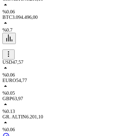
%0.06
BTC
3.094.496,00
%0.7
USD
47,57
%0.06
EURO
54,77
%0.05
GBP
63,97
%0.13
GR. ALTIN
6.201,10
%0.06