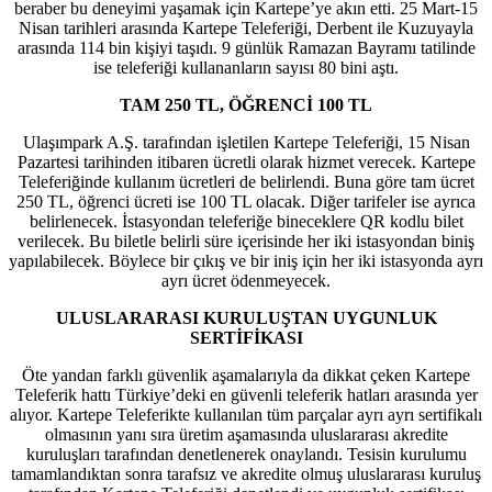
beraber bu deneyimi yaşamak için Kartepe’ye akın etti. 25 Mart-15
Nisan tarihleri arasında Kartepe Teleferiği, Derbent ile Kuzuyayla
arasında 114 bin kişiyi taşıdı. 9 günlük Ramazan Bayramı tatilinde
ise teleferiği kullananların sayısı 80 bini aştı.
TAM 250 TL, ÖĞRENCİ 100 TL
Ulaşımpark A.Ş. tarafından işletilen Kartepe Teleferiği, 15 Nisan
Pazartesi tarihinden itibaren ücretli olarak hizmet verecek. Kartepe
Teleferiğinde kullanım ücretleri de belirlendi. Buna göre tam ücret
250 TL, öğrenci ücreti ise 100 TL olacak. Diğer tarifeler ise ayrıca
belirlenecek. İstasyondan teleferiğe bineceklere QR kodlu bilet
verilecek. Bu biletle belirli süre içerisinde her iki istasyondan biniş
yapılabilecek. Böylece bir çıkış ve bir iniş için her iki istasyonda ayrı
ayrı ücret ödenmeyecek.
ULUSLARARASI KURULUŞTAN UYGUNLUK
SERTİFİKASI
Öte yandan farklı güvenlik aşamalarıyla da dikkat çeken Kartepe
Teleferik hattı Türkiye’deki en güvenli teleferik hatları arasında yer
alıyor. Kartepe Teleferikte kullanılan tüm parçalar ayrı ayrı sertifikalı
olmasının yanı sıra üretim aşamasında uluslararası akredite
kuruluşları tarafından denetlenerek onaylandı. Tesisin kurulumu
tamamlandıktan sonra tarafsız ve akredite olmuş uluslararası kuruluş