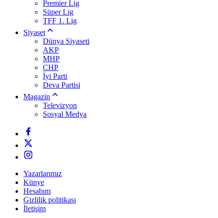
Premier Lig
Süper Lig
TFF 1. Lig
Siyaset
Dünya Siyaseti
AKP
MHP
CHP
İyi Parti
Deva Partisi
Magazin
Televizyon
Sosyal Medya
Yazarlarımız
Künye
Hesabım
Gizlilik politikası
İletişim