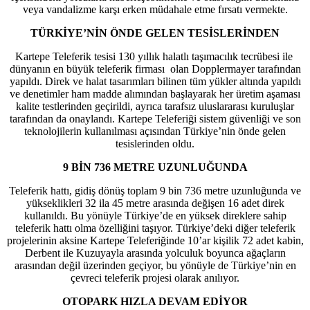
veya vandalizme karşı erken müdahale etme fırsatı vermekte.
TÜRKİYE’NİN ÖNDE GELEN TESİSLERİNDEN
Kartepe Teleferik tesisi 130 yıllık halatlı taşımacılık tecrübesi ile
dünyanın en büyük teleferik firması olan Dopplermayer tarafından
yapıldı. Direk ve halat tasarımları bilinen tüm yükler altında yapıldı
ve denetimler ham madde alımından başlayarak her üretim aşaması
kalite testlerinden geçirildi, ayrıca tarafsız uluslararası kuruluşlar
tarafından da onaylandı. Kartepe Teleferiği sistem güvenliği ve son
teknolojilerin kullanılması açısından Türkiye’nin önde gelen
tesislerinden oldu.
9 BİN 736 METRE UZUNLUĞUNDA
Teleferik hattı, gidiş dönüş toplam 9 bin 736 metre uzunluğunda ve
yükseklikleri 32 ila 45 metre arasında değişen 16 adet direk
kullanıldı. Bu yönüyle Türkiye’de en yüksek direklere sahip
teleferik hattı olma özelliğini taşıyor. Türkiye’deki diğer teleferik
projelerinin aksine Kartepe Teleferiğinde 10’ar kişilik 72 adet kabin,
Derbent ile Kuzuyayla arasında yolculuk boyunca ağaçların
arasından değil üzerinden geçiyor, bu yönüyle de Türkiye’nin en
çevreci teleferik projesi olarak anılıyor.
OTOPARK HIZLA DEVAM EDİYOR