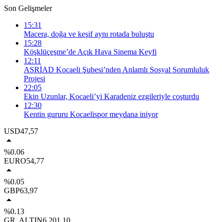
Son Gelişmeler
15:31
Macera, doğa ve keşif aynı rotada buluştu
15:28
Köşklüçeşme’de Açık Hava Sinema Keyfi
12:11
ASRİAD Kocaeli Şubesi’nden Anlamlı Sosyal Sorumluluk
Projesi
22:05
Ekin Uzunlar, Kocaeli’yi Karadeniz ezgileriyle coşturdu
12:30
Kentin gururu Kocaelispor meydana iniyor
USD
47,57
%0.06
EURO
54,77
%0.05
GBP
63,97
%0.13
GR. ALTIN
6.201,10