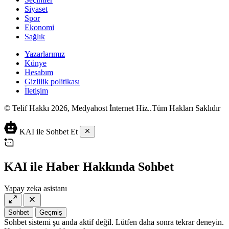
Siyaset
Spor
Ekonomi
Sağlık
Yazarlarımız
Künye
Hesabım
Gizlilik politikası
İletişim
© Telif Hakkı 2026, Medyahost İnternet Hiz..Tüm Hakları Saklıdır
casino
canlı
ev
KAI ile Sohbet Et
siteleri
casino
yapımı
casino
siteleri
salça
siteleri
en
çeşitleri
2023
iyi
KAI ile Haber Hakkında Sohbet
lordcasino
casino
casinositeleri.site
siteleri
Yapay zeka asistanı
vdcasino
vdcasino
giriş
Sohbet
Geçmiş
vdcasino
Sohbet sistemi şu anda aktif değil. Lütfen daha sonra tekrar deneyin.
resmi