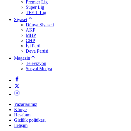
Premier Lig
Süper Lig
TFF 1. Lig
Siyaset
Dünya Siyaseti
AKP
MHP
CHP
İyi Parti
Deva Partisi
Magazin
Televizyon
Sosyal Medya
Yazarlarımız
Künye
Hesabım
Gizlilik politikası
İletişim