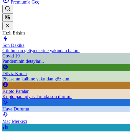
Premium'a Geç
Hızlı Erişim
Son Dakika
Günün son gelişmelerine yakından bakın.
Covid 19
Pandeminin detayları..
Döviz Kurlar
Piyasanın kalbine yakından göz atın.
Kripto Paralar
Kripto para piyasalarında son durum!
Hava Durumu
Maç Merkezi