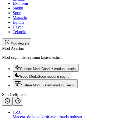
Ekonomi
Sağlık
Spor
Magazin
Eğitim
Hayat
Teknoloji
Mod değiştir
Mod Ayarları
Mod seçin, deneyimini kişiselleştirin.
Gündüz Modu
Gündüz modunu seçin.
Gece Modu
Gece modunu seçin.
Sistem Modu
Sistem modunu seçin.
Son Gelişmeler
15:31
Macera, doğa ve keşif aynı rotada buluştu