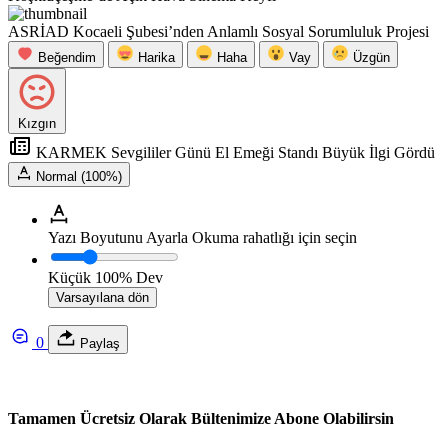
ASRİAD Kocaeli Şubesi’nden Anlamlı Sosyal Sorumluluk Projesi
Beğendim
Harika
Haha
Vay
Üzgün
Kızgın
KARMEK Sevgililer Günü El Emeği Standı Büyük İlgi Gördü
Normal (100%)
Yazı Boyutunu Ayarla
Okuma rahatlığı için seçin
Küçük
100%
Dev
Varsayılana dön
0
Paylaş
Tamamen Ücretsiz Olarak Bültenimize Abone Olabilirsin