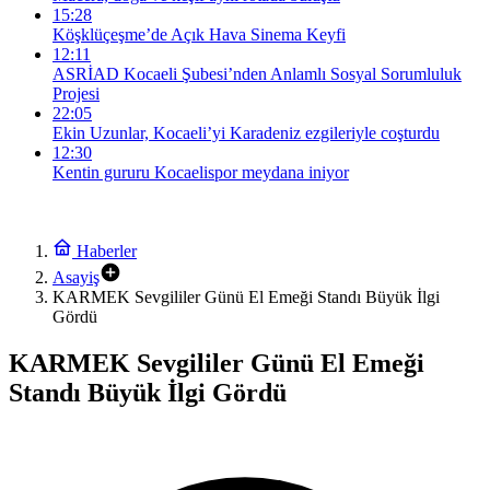
15:28
Köşklüçeşme’de Açık Hava Sinema Keyfi
12:11
ASRİAD Kocaeli Şubesi’nden Anlamlı Sosyal Sorumluluk
Projesi
22:05
Ekin Uzunlar, Kocaeli’yi Karadeniz ezgileriyle coşturdu
12:30
Kentin gururu Kocaelispor meydana iniyor
Haberler
Asayiş
KARMEK Sevgililer Günü El Emeği Standı Büyük İlgi
Gördü
KARMEK Sevgililer Günü El Emeği
Standı Büyük İlgi Gördü