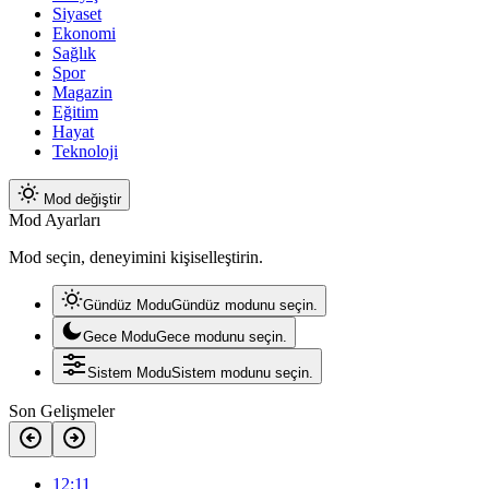
Siyaset
Ekonomi
Sağlık
Spor
Magazin
Eğitim
Hayat
Teknoloji
Mod değiştir
Mod Ayarları
Mod seçin, deneyimini kişiselleştirin.
Gündüz Modu
Gündüz modunu seçin.
Gece Modu
Gece modunu seçin.
Sistem Modu
Sistem modunu seçin.
Son Gelişmeler
12:11