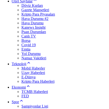
Özel Sayfalar
Döviz Kurları
Gazete Manşetleri
Kripto Para Piyasaları
Hava Durumu #2
Hava Durumu
Kanews Insight
Puan Durumları
Canlı TV
Borsa
Covid 19
Emtia
Yol Durumu
Namaz Vakitleri
Teknoloji
Mobil Haberler
Uzay Haberleri
E-Dünya
Kripto Para Haberleri
Ekonomi
TCMB Haberleri
FED
Spor
Şampiyonlar Ligi