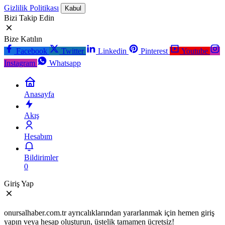
Gizlilik Politikası
Kabul
Bizi Takip Edin
Bize Katılın
Facebook
Twitter
Linkedin
Pinterest
Youtube
Instagram
Whatsapp
Anasayfa
Akış
Hesabım
Bildirimler
0
Giriş Yap
onursalhaber.com.tr ayrıcalıklarından yararlanmak için hemen giriş
yapın veya hesap oluşturun, üstelik tamamen ücretsiz!