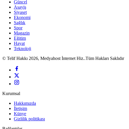
Güncel
Asayiş
Siyaset
Ekonomi
Sağlık
Spor
Magazin
Eğitim
Hayat
Teknoloji
© Telif Hakkı 2026, Medyahost İnternet Hiz..Tüm Hakları Saklıdır
Kurumsal
Hakkımızda
İletişim
Künye
Gizlilik politikası
Bağlantılar