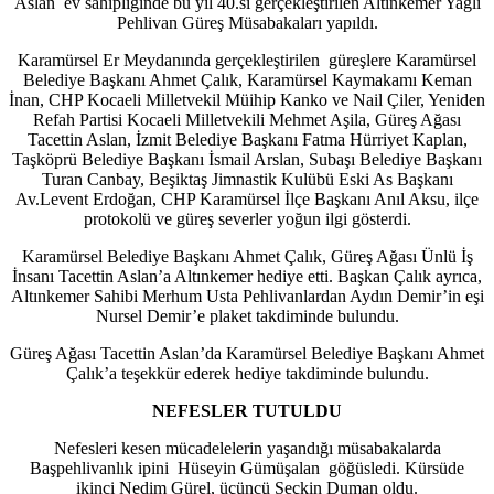
Aslan ev sahipliğinde bu yıl 40.sı gerçekleştirilen Altınkemer Yağlı
Pehlivan Güreş Müsabakaları yapıldı.
Karamürsel Er Meydanında gerçekleştirilen güreşlere Karamürsel
Belediye Başkanı Ahmet Çalık, Karamürsel Kaymakamı Keman
İnan, CHP Kocaeli Milletvekil Müihip Kanko ve Nail Çiler, Yeniden
Refah Partisi Kocaeli Milletvekili Mehmet Aşila, Güreş Ağası
Tacettin Aslan, İzmit Belediye Başkanı Fatma Hürriyet Kaplan,
Taşköprü Belediye Başkanı İsmail Arslan, Subaşı Belediye Başkanı
Turan Canbay, Beşiktaş Jimnastik Kulübü Eski As Başkanı
Av.Levent Erdoğan, CHP Karamürsel İlçe Başkanı Anıl Aksu, ilçe
protokolü ve güreş severler yoğun ilgi gösterdi.
Karamürsel Belediye Başkanı Ahmet Çalık, Güreş Ağası Ünlü İş
İnsanı Tacettin Aslan’a Altınkemer hediye etti. Başkan Çalık ayrıca,
Altınkemer Sahibi Merhum Usta Pehlivanlardan Aydın Demir’in eşi
Nursel Demir’e plaket takdiminde bulundu.
Güreş Ağası Tacettin Aslan’da Karamürsel Belediye Başkanı Ahmet
Çalık’a teşekkür ederek hediye takdiminde bulundu.
NEFESLER TUTULDU
Nefesleri kesen mücadelelerin yaşandığı müsabakalarda
Başpehlivanlık ipini Hüseyin Gümüşalan göğüsledi. Kürsüde
ikinci Nedim Gürel, üçüncü Seçkin Duman oldu.