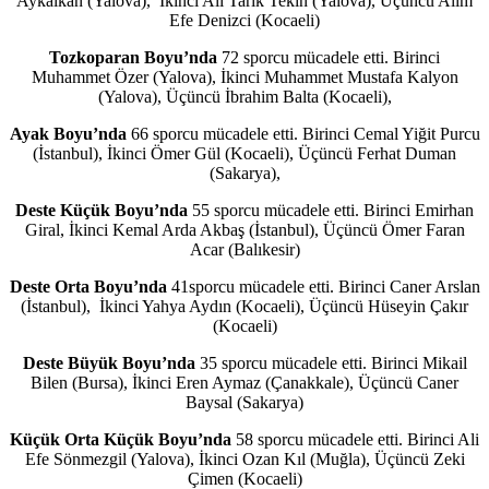
Aykalkan (Yalova), İkinci Ali Tarık Tekin (Yalova), Üçüncü Alim
Efe Denizci (Kocaeli)
Tozkoparan Boyu’nda
72 sporcu mücadele etti. Birinci
Muhammet Özer (Yalova), İkinci Muhammet Mustafa Kalyon
(Yalova), Üçüncü İbrahim Balta (Kocaeli),
Ayak Boyu’nda
66 sporcu mücadele etti. Birinci Cemal Yiğit Purcu
(İstanbul), İkinci Ömer Gül (Kocaeli), Üçüncü Ferhat Duman
(Sakarya),
Deste Küçük Boyu’nda
55 sporcu mücadele etti. Birinci Emirhan
Giral, İkinci Kemal Arda Akbaş (İstanbul), Üçüncü Ömer Faran
Acar (Balıkesir)
Deste Orta Boyu’nda
41sporcu mücadele etti. Birinci Caner Arslan
(İstanbul), İkinci Yahya Aydın (Kocaeli), Üçüncü Hüseyin Çakır
(Kocaeli)
Deste Büyük Boyu’nda
35 sporcu mücadele etti. Birinci Mikail
Bilen (Bursa), İkinci Eren Aymaz (Çanakkale), Üçüncü Caner
Baysal (Sakarya)
Küçük Orta Küçük Boyu’nda
58 sporcu mücadele etti. Birinci Ali
Efe Sönmezgil (Yalova), İkinci Ozan Kıl (Muğla), Üçüncü Zeki
Çimen (Kocaeli)