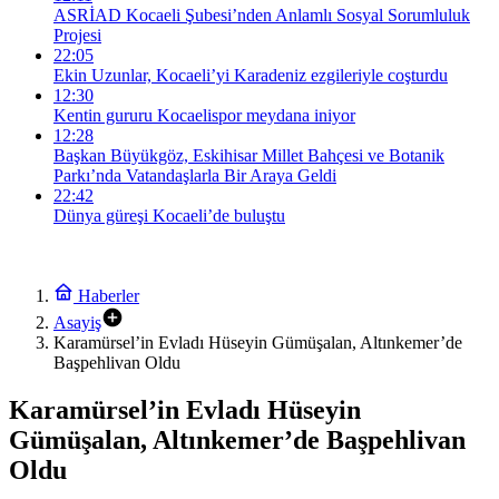
ASRİAD Kocaeli Şubesi’nden Anlamlı Sosyal Sorumluluk
Projesi
22:05
Ekin Uzunlar, Kocaeli’yi Karadeniz ezgileriyle coşturdu
12:30
Kentin gururu Kocaelispor meydana iniyor
12:28
Başkan Büyükgöz, Eskihisar Millet Bahçesi ve Botanik
Parkı’nda Vatandaşlarla Bir Araya Geldi
22:42
Dünya güreşi Kocaeli’de buluştu
Haberler
Asayiş
Karamürsel’in Evladı Hüseyin Gümüşalan, Altınkemer’de
Başpehlivan Oldu
Karamürsel’in Evladı Hüseyin
Gümüşalan, Altınkemer’de Başpehlivan
Oldu