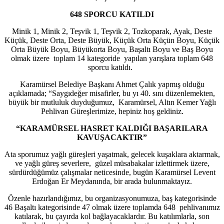
648 SPORCU KATILDI
Minik 1, Minik 2, Teşvik 1, Teşvik 2, Tozkoparak, Ayak, Deste
Küçük, Deste Orta, Deste Büyük, Küçük Orta Küçün Boyu, Küçük
Orta Büyük Boyu, Büyükorta Boyu, Başaltı Boyu ve Baş Boyu
olmak üzere toplam 14 kategoride yapılan yarışlara toplam 648
sporcu katıldı.
Karamürsel Belediye Başkanı Ahmet Çalık yapmış olduğu
açıklamada; “Saygıdeğer misafirler, bu yı 40. sını düzenlemekten,
büyük bir mutluluk duyduğumuz, Karamürsel, Altın Kemer Yağlı
Pehlivan Güreşlerimize, hepiniz hoş geldiniz.
“KARAMÜRSEL HASRET KALDIĞI BAŞARILARA
KAVUŞACAKTIR”
Ata sporumuz yağlı güreşleri yaşatmak, gelecek kuşaklara aktarmak,
ve yağlı güreş severlere, güzel müsabakalar izlettirmek üzere,
sürdürdüğümüz çalışmalar neticesinde, bugün Karamürsel Levent
Erdoğan Er Meydanında, bir arada bulunmaktayız.
Özenle hazırlandığımız, bu organizasyonumuza, baş kategorisinde
46 Başaltı kategorisinde 47 olmak üzere toplamda 648 pehlivanımız
katılarak, bu çayırda kol bağlayacaklardır. Bu katılımlarla, son