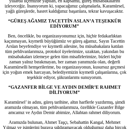
yıllarda ilçemizde yapılan, en kapsamlı, güreş müsabakalarını
izleyeceğiz. İnanıyorum ki, yapacağımız çalışmalarla, Karamürsel,
yağlı güreşlerde, hasret kaldığımız başarılara, tekrar kavuşacaktır.
“GÜREŞ AĞAMIZ TACETTİN ASLAN’A TEŞEKKÜR
EDİYORUM”
Ben, öncelikle, bu organizasyonumuz için, hiçbir fedakarlıktan
kaçınmayan, kıymetli büyüğümüz ve güreş ağamız, Sayın Tacettin
Arslan beyefendiye ve kıymetli ailesine, bu müsabakalara katılan
tüm pehlivanlarımıza, protokol üyelerimize, uzaktan, yakından bu
müsabakaları izlemeye gelen tüm misafirlerimize, bizleri hiçbir
zaman yalnız bırakmayan, her zaman yanımızda olan, değerli
Karamürselli hemşerilerime, bu organizasyonun, kusursuz geçmesi
için yoğun emek harcayan, belediyemizin kıymetli çalışanlarına, çok
teşekkür ediyor, şükranlarımı sunuyorum.
“GAZANFER BİLGE VE AYDIN DEMİR’E RAHMET
DİLİYORUM”
Karamürsel’ in adını, güreş tarihine, altın harflerle yazdırmış, şimdi
aramızda olmayan, tüm pehlivanlarımıza, özellikle Gazanfer Bilge
amcamız ve Aydın Demir abimize, Allahtan rahmet diliyorum.
Aramızda bulunan, Ahmet Taşçı, Sebahattin Kangal, Mehmet
Yılmaz ve isimlerini buraya sığdıramayacak olduğumuz daha birçok