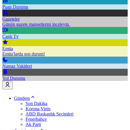
Puan Durumu
Gazeteler
Günün gazete manşetlerini inceleyin.
Canlı Tv
Emtia
Emtia'larda son durum!
Namaz Vakitleri
Yol Durumu
Gündem
Son Dakika
Korona Virüs
ABD Başkanlık Seçimleri
Fenerbahçe
Ak Parti