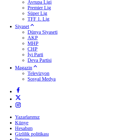
Avrupa Ligi
Premier Lig
Süper Lig
TFF 1. Lig
Siyaset
Dünya Siyaseti
AKP
MHP
CHP
İyi Parti
Deva Partisi
Magazin
Televizyon
Sosyal Medya
Yazarlarımız
Künye
Hesabım
Gizlilik politikası
İletişim