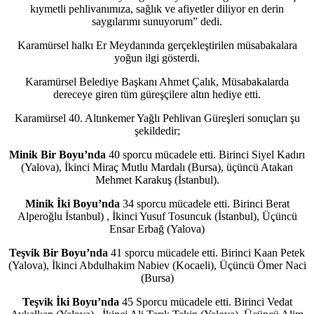
kıymetli pehlivanımıza, sağlık ve afiyetler diliyor en derin
saygılarımı sunuyorum” dedi.
Karamürsel halkı Er Meydanında gerçekleştirilen müsabakalara
yoğun ilgi gösterdi.
Karamürsel Belediye Başkanı Ahmet Çalık, Müsabakalarda
dereceye giren tüm güreşçilere altın hediye etti.
Karamürsel 40. Altınkemer Yağlı Pehlivan Güreşleri sonuçları şu
şekildedir;
Minik Bir Boyu’nda
40 sporcu mücadele etti. Birinci Siyel Kadırı
(Yalova), İkinci Miraç Mutlu Mardalı (Bursa), üçüncü Atakan
Mehmet Karakuş (İstanbul).
Minik İki Boyu’nda
34 sporcu mücadele etti. Birinci Berat
Alperoğlu İstanbul) , İkinci Yusuf Tosuncuk (İstanbul), Üçüncü
Ensar Erbağ (Yalova)
Teşvik Bir Boyu’nda
41 sporcu mücadele etti. Birinci Kaan Petek
(Yalova), İkinci Abdulhakim Nabiev (Kocaeli), Üçüncü Ömer Naci
(Bursa)
Teşvik İki Boyu’nda
45 Sporcu mücadele etti. Birinci Vedat