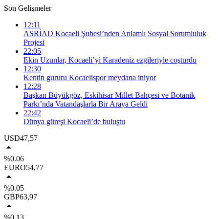
Son Gelişmeler
12:11
ASRİAD Kocaeli Şubesi’nden Anlamlı Sosyal Sorumluluk
Projesi
22:05
Ekin Uzunlar, Kocaeli’yi Karadeniz ezgileriyle coşturdu
12:30
Kentin gururu Kocaelispor meydana iniyor
12:28
Başkan Büyükgöz, Eskihisar Millet Bahçesi ve Botanik
Parkı’nda Vatandaşlarla Bir Araya Geldi
22:42
Dünya güreşi Kocaeli’de buluştu
USD
47,57
%0.06
EURO
54,77
%0.05
GBP
63,97
%0.13