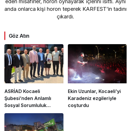
eden misafirler, horon oynayarak içlerini ısıttı. Aynı
anda onlarca kişi horon teperek KARFEST’in tadını
çıkardı.
Göz Atın
ASRİAD Kocaeli
Ekin Uzunlar, Kocaeli’yi
Şubesi’nden Anlamlı
Karadeniz ezgileriyle
Sosyal Sorumluluk
coşturdu
Projesi