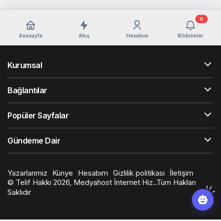
0
Anasayfa
Akış
Hesabım
Bildirimler
Kurumsal
Bağlantılar
Popüler Sayfalar
Gündeme Dair
Yazarlarımız
Künye
Hesabım
Gizlilik politikası
İletişim
© Telif Hakkı 2026, Medyahost İnternet Hiz..Tüm Hakları
Saklıdır
casino
canlı
ev
siteleri
casino
yapımı
casino
siteleri
salça