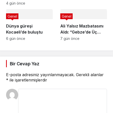
iniyor
4 gün önce
Genel
Genel
Dünya güreşi
Ali Yalsız Mazbatasını
Kocaeli’de buluştu
Aldı: “Gebze’de Üç
Hilali Daha Yukarı
6 gün önce
7 gün önce
Taşıyacağız”
Bir Cevap Yaz
E-posta adresiniz yayınlanmayacak.
Gerekli alanlar
*
ile işaretlenmişlerdir