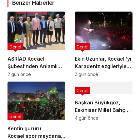
Benzer Haberler
Genel
Genel
ASRİAD Kocaeli
Ekin Uzunlar, Kocaeli’yi
Şubesi’nden Anlamlı
Karadeniz ezgileriyle
Sosyal Sorumluluk
coşturdu
2 gün önce
2 gün önce
Projesi
Genel
Başkan Büyükgöz,
Eskihisar Millet Bahçesi
Genel
ve Botanik Parkı’nda
4 gün önce
Vatandaşlarla Bir
Kentin gururu
Araya Geldi
Kocaelispor meydana