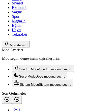
Siyaset
Ekonomi
Sağlık
Spor
Magazin
Eğitim
Hayat
Teknoloji
Mod değiştir
Mod Ayarları
Mod seçin, deneyimini kişiselleştirin.
Gündüz Modu
Gündüz modunu seçin.
Gece Modu
Gece modunu seçin.
Sistem Modu
Sistem modunu seçin.
Son Gelişmeler
12:11