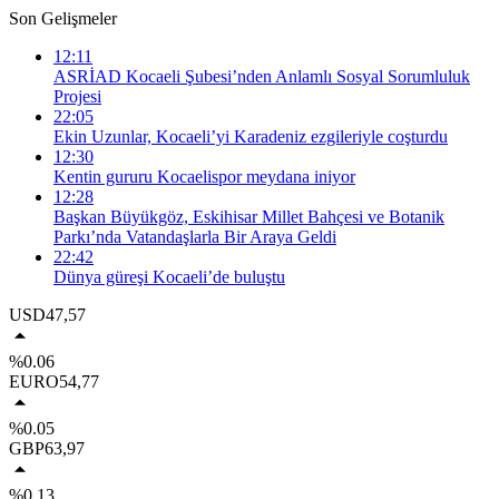
Son Gelişmeler
12:11
ASRİAD Kocaeli Şubesi’nden Anlamlı Sosyal Sorumluluk
Projesi
22:05
Ekin Uzunlar, Kocaeli’yi Karadeniz ezgileriyle coşturdu
12:30
Kentin gururu Kocaelispor meydana iniyor
12:28
Başkan Büyükgöz, Eskihisar Millet Bahçesi ve Botanik
Parkı’nda Vatandaşlarla Bir Araya Geldi
22:42
Dünya güreşi Kocaeli’de buluştu
USD
47,57
%0.06
EURO
54,77
%0.05
GBP
63,97
%0.13