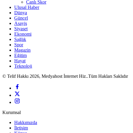
Canlı Skor
Ulusal Haber
Dünya
Güncel
Asayiş
Siyaset
Ekonomi
Sağlık
Spor
Magazin
Eğitim
Hayat
Teknoloji
© Telif Hakkı 2026, Medyahost İnternet Hiz..Tüm Hakları Saklıdır
Kurumsal
Hakkımızda
İletişim