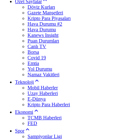
Özel Sayfalar
Döviz Kurları
Gazete Manşetleri
Kripto Para Piyasaları
Hava Durumu #2
Hava Durumu
Kanews Insight
Puan Durumları
Canlı TV
Borsa
Covid 19
Emtia
Yol Durumu
Namaz Vakitleri
Teknoloji
Mobil Haberler
Uzay Haberleri
E-Dünya
Kripto Para Haberleri
Ekonomi
TCMB Haberleri
FED
Spor
Şampiyonlar Ligi