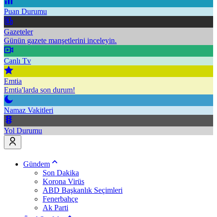
Puan Durumu
Gazeteler
Günün gazete manşetlerini inceleyin.
Canlı Tv
Emtia
Emtia'larda son durum!
Namaz Vakitleri
Yol Durumu
Gündem
Son Dakika
Korona Virüs
ABD Başkanlık Seçimleri
Fenerbahçe
Ak Parti