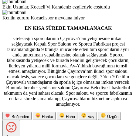
Ekin Uzunlar, Kocaeli’yi Karadeniz ezgileriyle coşturdu
Kentin gururu Kocaelispor meydana iniyor
EN KISA SÜREDE TAMAMLANACAK
Geleceğin sporcularının Çayırova’dan yetişmesine imkan
sağlayacak Kapalı Spor Salonu ve Sporcu Fabrikası projesi
tamamlandığında 9 branşta mücadele eden tüm sporcuların aynı
anda antrenman yapabilmesine olanak sağlayacak. Sporcu
fabrikasında yetişecek ve burada kendini geliştirecek çocukların,
ilerleyen yıllarda milli formayla Ay-Yıldızlı bayrağımızı temsil
etmesi amaçlanıyor. Bittiğinde Çayırova’nın ikinci spor salonu
olacak tesis, sadece çocuklara ve gençlere değil, 7’den 70’e tüm
Çayırovalı vatandaşların da sporla iç içe olmasına imkan verecek.
Bununla beraber yeni spor salonu Çayırova Belediyesi basketbol
takımının da yeni sahası olacak. Spor salonu ve sporcu fabrikasının
en kısa sürede tamamlanıp, Çayırovalıların hizmetine açılması
amaçlanıyor.
Beğendim
Harika
Haha
Vay
Üzgün