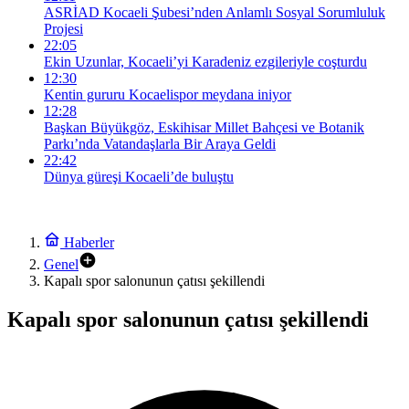
ASRİAD Kocaeli Şubesi’nden Anlamlı Sosyal Sorumluluk
Projesi
22:05
Ekin Uzunlar, Kocaeli’yi Karadeniz ezgileriyle coşturdu
12:30
Kentin gururu Kocaelispor meydana iniyor
12:28
Başkan Büyükgöz, Eskihisar Millet Bahçesi ve Botanik
Parkı’nda Vatandaşlarla Bir Araya Geldi
22:42
Dünya güreşi Kocaeli’de buluştu
Haberler
Genel
Kapalı spor salonunun çatısı şekillendi
Kapalı spor salonunun çatısı şekillendi