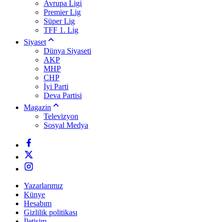
Avrupa Ligi
Premier Lig
Süper Lig
TFF 1. Lig
Siyaset
Dünya Siyaseti
AKP
MHP
CHP
İyi Parti
Deva Partisi
Magazin
Televizyon
Sosyal Medya
Yazarlarımız
Künye
Hesabım
Gizlilik politikası
İletişim