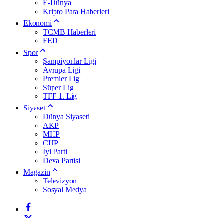
E-Dünya
Kripto Para Haberleri
Ekonomi
TCMB Haberleri
FED
Spor
Şampiyonlar Ligi
Avrupa Ligi
Premier Lig
Süper Lig
TFF 1. Lig
Siyaset
Dünya Siyaseti
AKP
MHP
CHP
İyi Parti
Deva Partisi
Magazin
Televizyon
Sosyal Medya