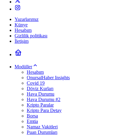
Yazarlarımız
Künye
Hesabım
Gizlilik politikası
İletişim
Modüller
Hesabım
OnursalHaber Insights
Covid 19
Döviz Kurları
Hava Durumu
Hava Durumu #2
Kripto Paralar
Kripto Para Detay
Borsa
Emtia
Namaz Vakitleri
Puan Durumları