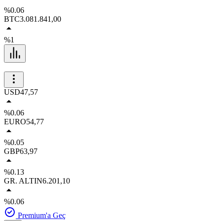
%0.06
BTC
3.081.841,00
%1
USD
47,57
%0.06
EURO
54,77
%0.05
GBP
63,97
%0.13
GR. ALTIN
6.201,10
%0.06
Premium'a Geç