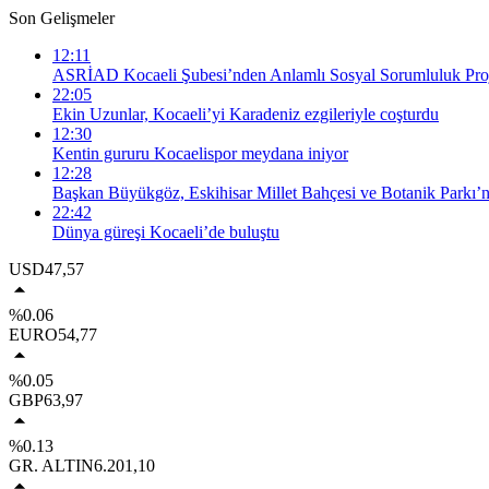
Son Gelişmeler
12:11
ASRİAD Kocaeli Şubesi’nden Anlamlı Sosyal Sorumluluk Proj
22:05
Ekin Uzunlar, Kocaeli’yi Karadeniz ezgileriyle coşturdu
12:30
Kentin gururu Kocaelispor meydana iniyor
12:28
Başkan Büyükgöz, Eskihisar Millet Bahçesi ve Botanik Parkı’n
22:42
Dünya güreşi Kocaeli’de buluştu
USD
47,57
%0.06
EURO
54,77
%0.05
GBP
63,97
%0.13
GR. ALTIN
6.201,10