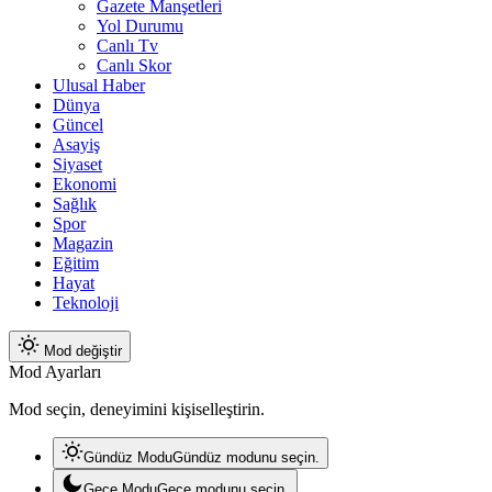
Gazete Manşetleri
Yol Durumu
Canlı Tv
Canlı Skor
Ulusal Haber
Dünya
Güncel
Asayiş
Siyaset
Ekonomi
Sağlık
Spor
Magazin
Eğitim
Hayat
Teknoloji
Mod değiştir
Mod Ayarları
Mod seçin, deneyimini kişiselleştirin.
Gündüz Modu
Gündüz modunu seçin.
Gece Modu
Gece modunu seçin.