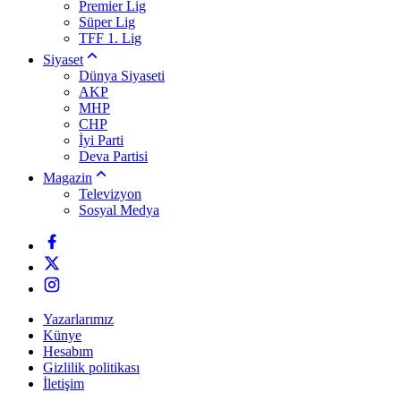
Premier Lig
Süper Lig
TFF 1. Lig
Siyaset
Dünya Siyaseti
AKP
MHP
CHP
İyi Parti
Deva Partisi
Magazin
Televizyon
Sosyal Medya
Yazarlarımız
Künye
Hesabım
Gizlilik politikası
İletişim