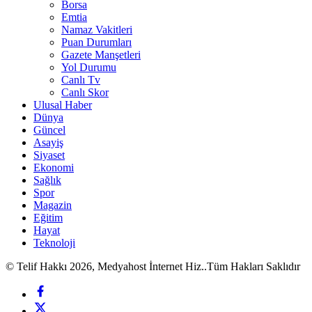
Borsa
Emtia
Namaz Vakitleri
Puan Durumları
Gazete Manşetleri
Yol Durumu
Canlı Tv
Canlı Skor
Ulusal Haber
Dünya
Güncel
Asayiş
Siyaset
Ekonomi
Sağlık
Spor
Magazin
Eğitim
Hayat
Teknoloji
© Telif Hakkı 2026, Medyahost İnternet Hiz..Tüm Hakları Saklıdır