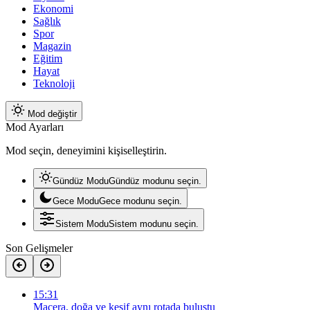
Ekonomi
Sağlık
Spor
Magazin
Eğitim
Hayat
Teknoloji
Mod değiştir
Mod Ayarları
Mod seçin, deneyimini kişiselleştirin.
Gündüz Modu
Gündüz modunu seçin.
Gece Modu
Gece modunu seçin.
Sistem Modu
Sistem modunu seçin.
Son Gelişmeler
15:31
Macera, doğa ve keşif aynı rotada buluştu