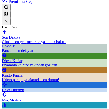
Premium'a Geç
Hızlı Erişim
Son Dakika
Günün son gelişmelerine yakından bakın.
Covid 19
Pandeminin detayları..
Döviz Kurlar
Piyasanın kalbine yakından göz atın.
Kripto Paralar
Kripto para piyasalarında son durum!
Hava Durumu
Maç Merkezi