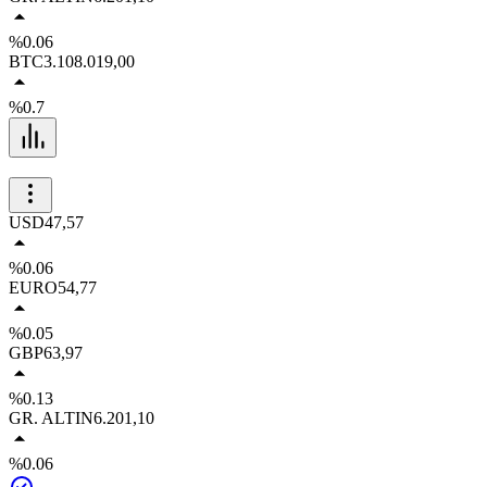
%0.06
BTC
3.108.019,00
%0.7
USD
47,57
%0.06
EURO
54,77
%0.05
GBP
63,97
%0.13
GR. ALTIN
6.201,10
%0.06