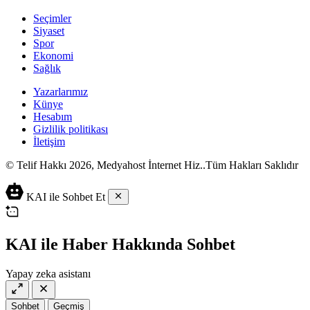
Seçimler
Siyaset
Spor
Ekonomi
Sağlık
Yazarlarımız
Künye
Hesabım
Gizlilik politikası
İletişim
© Telif Hakkı 2026, Medyahost İnternet Hiz..Tüm Hakları Saklıdır
casino
canlı
ev
KAI ile Sohbet Et
siteleri
casino
yapımı
casino
siteleri
salça
siteleri
en
çeşitleri
2023
iyi
KAI ile Haber Hakkında Sohbet
lordcasino
casino
casinositeleri.site
siteleri
Yapay zeka asistanı
vdcasino
vdcasino
giriş
Sohbet
Geçmiş