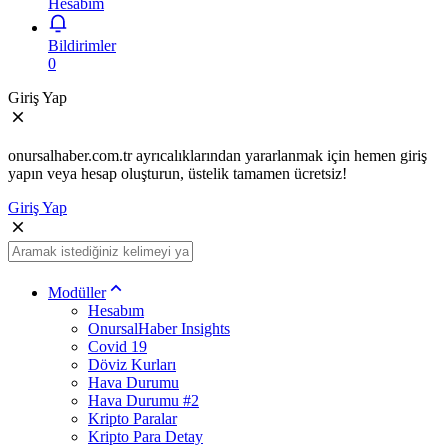
Hesabım
Bildirimler
0
Giriş Yap
onursalhaber.com.tr ayrıcalıklarından yararlanmak için hemen giriş
yapın veya hesap oluşturun, üstelik tamamen ücretsiz!
Giriş Yap
Modüller
Hesabım
OnursalHaber Insights
Covid 19
Döviz Kurları
Hava Durumu
Hava Durumu #2
Kripto Paralar
Kripto Para Detay