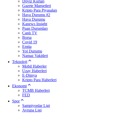
Döviz Kurları
Gazete Manşetleri
Kripto Para Piyasaları
Hava Durumu #2
Hava Durumu
Kanews Insight
Puan Durumları
Canlı TV
Borsa
Covid 19
Emtia
Yol Durumu
Namaz Vakitleri
Teknoloji
Mobil Haberler
Uzay Haberleri
E-Dünya
Kripto Para Haberleri
Ekonomi
TCMB Haberleri
FED
Spor
Şampiyonlar Ligi
Avrupa Ligi