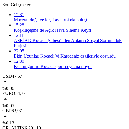
Son Gelişmeler
15:31
Macera, doğa ve keşif aynı rotada buluştu
15:28
Köşklüçeşme’de Açık Hava Sinema Keyfi
12:11
ASRİAD Kocaeli Şubesi’nden Anlamlı Sosyal Sorumluluk
Projesi
22:05
Ekin Uzunlar, Kocaeli’yi Karadeniz ezgileriyle coşturdu
12:30
Kentin gururu Kocaelispor meydana iniyor
USD
47,57
%0.06
EURO
54,77
%0.05
GBP
63,97
%0.13
GR. ALTIN
6.201,10