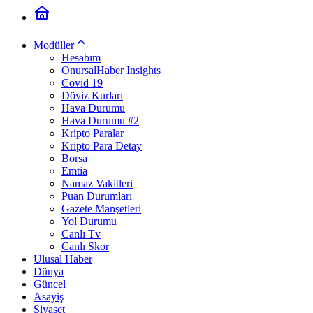
Modüller
Hesabım
OnursalHaber Insights
Covid 19
Döviz Kurları
Hava Durumu
Hava Durumu #2
Kripto Paralar
Kripto Para Detay
Borsa
Emtia
Namaz Vakitleri
Puan Durumları
Gazete Manşetleri
Yol Durumu
Canlı Tv
Canlı Skor
Ulusal Haber
Dünya
Güncel
Asayiş
Siyaset