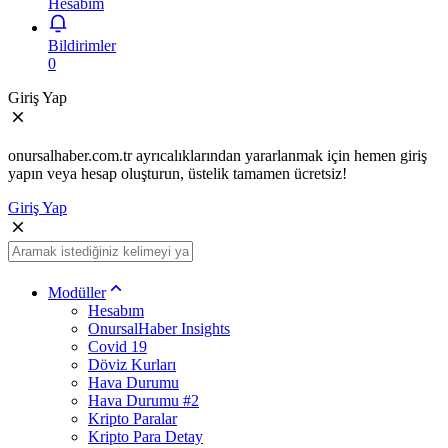
Hesabım
Bildirimler
0
Giriş Yap
onursalhaber.com.tr ayrıcalıklarından yararlanmak için hemen giriş
yapın veya hesap oluşturun, üstelik tamamen ücretsiz!
Giriş Yap
Modüller
Hesabım
OnursalHaber Insights
Covid 19
Döviz Kurları
Hava Durumu
Hava Durumu #2
Kripto Paralar
Kripto Para Detay