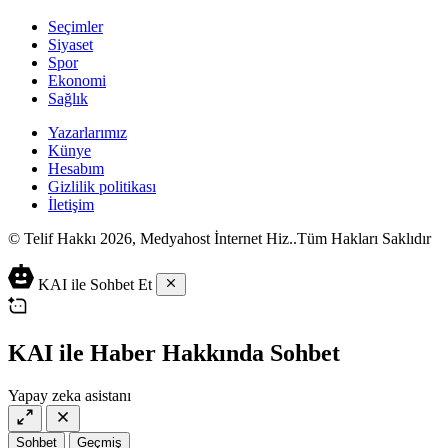
Seçimler
Siyaset
Spor
Ekonomi
Sağlık
Yazarlarımız
Künye
Hesabım
Gizlilik politikası
İletişim
© Telif Hakkı 2026, Medyahost İnternet Hiz..Tüm Hakları Saklıdır
casino
canlı
ev
KAI ile Sohbet Et
siteleri
casino
yapımı
casino
siteleri
salça
siteleri
en
çeşitleri
2023
iyi
KAI ile Haber Hakkında Sohbet
lordcasino
casino
casinositeleri.site
siteleri
Yapay zeka asistanı
vdcasino
vdcasino
giriş
Sohbet
Geçmiş