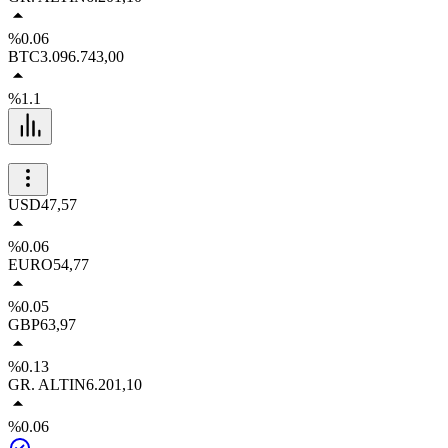
%0.06
BTC
3.096.743,00
%1.1
USD
47,57
%0.06
EURO
54,77
%0.05
GBP
63,97
%0.13
GR. ALTIN
6.201,10
%0.06