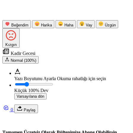
Beğendim
Harika
Haha
Vay
Üzgün
Kızgın
Kadir Gecesi
Normal (100%)
Yazı Boyutunu Ayarla
Okuma rahatlığı için seçin
Küçük
100%
Dev
Varsayılana dön
0
Paylaş
Tamamen Ücretsiz Olarak Bültenimize Abone Olabilirsin