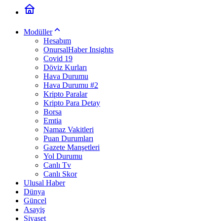
Modüller
Hesabım
OnursalHaber Insights
Covid 19
Döviz Kurları
Hava Durumu
Hava Durumu #2
Kripto Paralar
Kripto Para Detay
Borsa
Emtia
Namaz Vakitleri
Puan Durumları
Gazete Manşetleri
Yol Durumu
Canlı Tv
Canlı Skor
Ulusal Haber
Dünya
Güncel
Asayiş
Siyaset