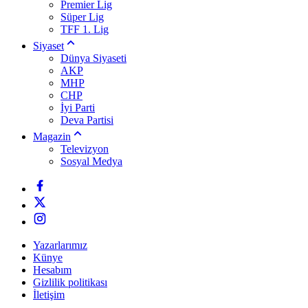
Premier Lig
Süper Lig
TFF 1. Lig
Siyaset
Dünya Siyaseti
AKP
MHP
CHP
İyi Parti
Deva Partisi
Magazin
Televizyon
Sosyal Medya
Yazarlarımız
Künye
Hesabım
Gizlilik politikası
İletişim