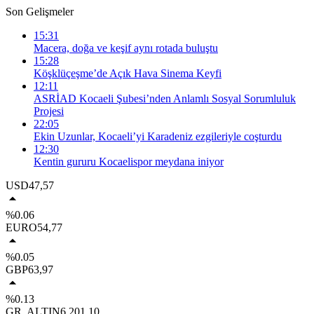
Son Gelişmeler
15:31
Macera, doğa ve keşif aynı rotada buluştu
15:28
Köşklüçeşme’de Açık Hava Sinema Keyfi
12:11
ASRİAD Kocaeli Şubesi’nden Anlamlı Sosyal Sorumluluk
Projesi
22:05
Ekin Uzunlar, Kocaeli’yi Karadeniz ezgileriyle coşturdu
12:30
Kentin gururu Kocaelispor meydana iniyor
USD
47,57
%0.06
EURO
54,77
%0.05
GBP
63,97
%0.13
GR. ALTIN
6.201,10