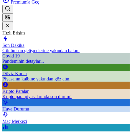
Premium'a Geç
Hızlı Erişim
Son Dakika
Günün son gelişmelerine yakından bakın.
Covid 19
Pandeminin detayları..
Döviz Kurlar
Piyasanın kalbine yakından göz atın.
Kripto Paralar
Kripto para piyasalarında son durum!
Hava Durumu
Maç Merkezi