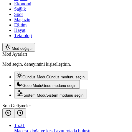
Ekonomi
Sağlık
Spor
Magazin
Eğitim
Hayat
Teknoloji
Mod değiştir
Mod Ayarları
Mod seçin, deneyimini kişiselleştirin.
Gündüz Modu
Gündüz modunu seçin.
Gece Modu
Gece modunu seçin.
Sistem Modu
Sistem modunu seçin.
Son Gelişmeler
15:31
Macera, doğa ve keşif aynı rotada buluştu