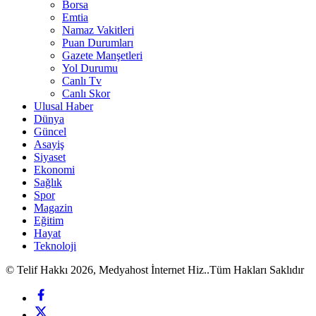
Borsa
Emtia
Namaz Vakitleri
Puan Durumları
Gazete Manşetleri
Yol Durumu
Canlı Tv
Canlı Skor
Ulusal Haber
Dünya
Güncel
Asayiş
Siyaset
Ekonomi
Sağlık
Spor
Magazin
Eğitim
Hayat
Teknoloji
© Telif Hakkı 2026, Medyahost İnternet Hiz..Tüm Hakları Saklıdır