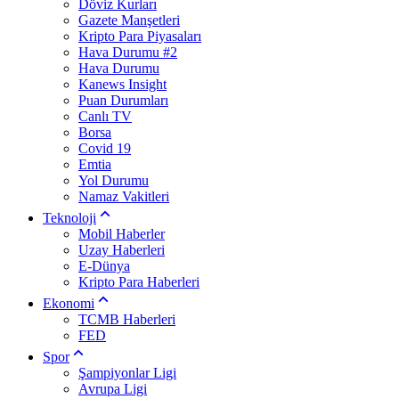
Döviz Kurları
Gazete Manşetleri
Kripto Para Piyasaları
Hava Durumu #2
Hava Durumu
Kanews Insight
Puan Durumları
Canlı TV
Borsa
Covid 19
Emtia
Yol Durumu
Namaz Vakitleri
Teknoloji
Mobil Haberler
Uzay Haberleri
E-Dünya
Kripto Para Haberleri
Ekonomi
TCMB Haberleri
FED
Spor
Şampiyonlar Ligi
Avrupa Ligi