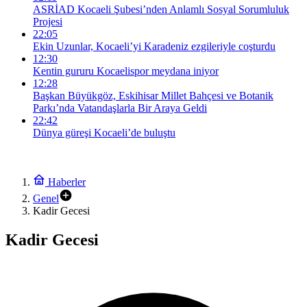
ASRİAD Kocaeli Şubesi’nden Anlamlı Sosyal Sorumluluk
Projesi
22:05
Ekin Uzunlar, Kocaeli’yi Karadeniz ezgileriyle coşturdu
12:30
Kentin gururu Kocaelispor meydana iniyor
12:28
Başkan Büyükgöz, Eskihisar Millet Bahçesi ve Botanik
Parkı’nda Vatandaşlarla Bir Araya Geldi
22:42
Dünya güreşi Kocaeli’de buluştu
Haberler
Genel
Kadir Gecesi
Kadir Gecesi