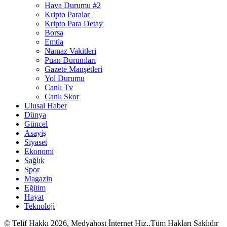
Hava Durumu #2
Kripto Paralar
Kripto Para Detay
Borsa
Emtia
Namaz Vakitleri
Puan Durumları
Gazete Manşetleri
Yol Durumu
Canlı Tv
Canlı Skor
Ulusal Haber
Dünya
Güncel
Asayiş
Siyaset
Ekonomi
Sağlık
Spor
Magazin
Eğitim
Hayat
Teknoloji
© Telif Hakkı 2026, Medyahost İnternet Hiz..Tüm Hakları Saklıdır