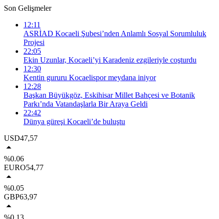
Son Gelişmeler
12:11
ASRİAD Kocaeli Şubesi’nden Anlamlı Sosyal Sorumluluk
Projesi
22:05
Ekin Uzunlar, Kocaeli’yi Karadeniz ezgileriyle coşturdu
12:30
Kentin gururu Kocaelispor meydana iniyor
12:28
Başkan Büyükgöz, Eskihisar Millet Bahçesi ve Botanik
Parkı’nda Vatandaşlarla Bir Araya Geldi
22:42
Dünya güreşi Kocaeli’de buluştu
USD
47,57
%0.06
EURO
54,77
%0.05
GBP
63,97
%0.13