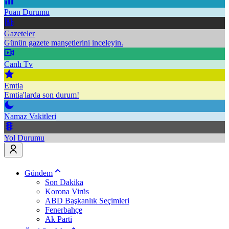
Puan Durumu
Gazeteler
Günün gazete manşetlerini inceleyin.
Canlı Tv
Emtia
Emtia'larda son durum!
Namaz Vakitleri
Yol Durumu
Gündem
Son Dakika
Korona Virüs
ABD Başkanlık Seçimleri
Fenerbahçe
Ak Parti