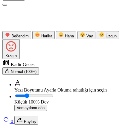
Beğendim
Harika
Haha
Vay
Üzgün
Kızgın
Kadir Gecesi
Normal (100%)
Yazı Boyutunu Ayarla
Okuma rahatlığı için seçin
Küçük
100%
Dev
Varsayılana dön
0
Paylaş