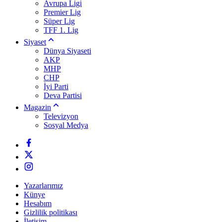
Avrupa Ligi
Premier Lig
Süper Lig
TFF 1. Lig
Siyaset
Dünya Siyaseti
AKP
MHP
CHP
İyi Parti
Deva Partisi
Magazin
Televizyon
Sosyal Medya
Yazarlarımız
Künye
Hesabım
Gizlilik politikası
İletişim