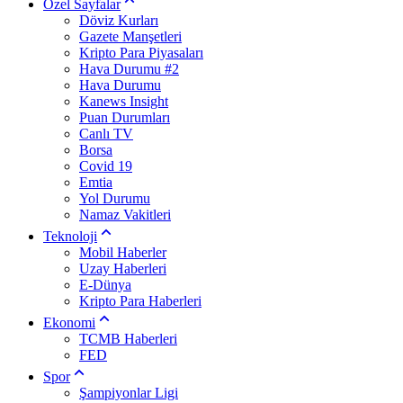
Özel Sayfalar
Döviz Kurları
Gazete Manşetleri
Kripto Para Piyasaları
Hava Durumu #2
Hava Durumu
Kanews Insight
Puan Durumları
Canlı TV
Borsa
Covid 19
Emtia
Yol Durumu
Namaz Vakitleri
Teknoloji
Mobil Haberler
Uzay Haberleri
E-Dünya
Kripto Para Haberleri
Ekonomi
TCMB Haberleri
FED
Spor
Şampiyonlar Ligi