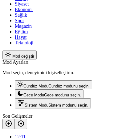
Siyaset
Ekonomi
Sağlık
Spor
Magazin
Eğitim
Hayat
Teknoloji
Mod değiştir
Mod Ayarları
Mod seçin, deneyimini kişiselleştirin.
Gündüz Modu
Gündüz modunu seçin.
Gece Modu
Gece modunu seçin.
Sistem Modu
Sistem modunu seçin.
Son Gelişmeler
12:11