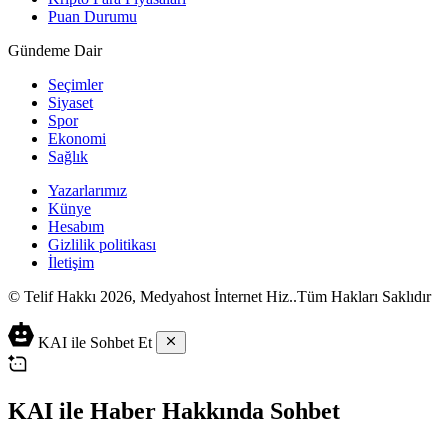
Puan Durumu
Gündeme Dair
Seçimler
Siyaset
Spor
Ekonomi
Sağlık
Yazarlarımız
Künye
Hesabım
Gizlilik politikası
İletişim
© Telif Hakkı 2026, Medyahost İnternet Hiz..Tüm Hakları Saklıdır
casino
canlı
ev
KAI ile Sohbet Et
siteleri
casino
yapımı
casino
siteleri
salça
siteleri
en
çeşitleri
2023
iyi
KAI ile Haber Hakkında Sohbet
lordcasino
casino
casinositeleri.site
siteleri