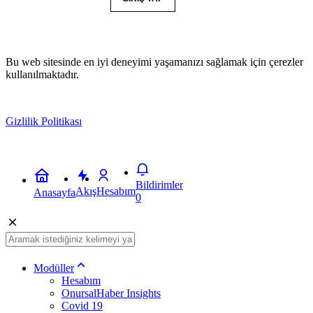
Bu web sitesinde en iyi deneyimi yaşamanızı sağlamak için çerezler
kullanılmaktadır.
Gizlilik Politikası
Kabul
Bildirimler
Akış
Hesabım
Anasayfa
0
Modüller
Hesabım
OnursalHaber Insights
Covid 19