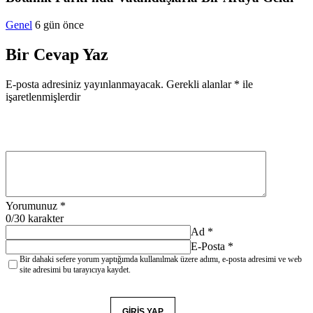
Genel
6 gün önce
Bir Cevap Yaz
E-posta adresiniz yayınlanmayacak.
Gerekli alanlar
*
ile
işaretlenmişlerdir
Yorumunuz
*
0
/30 karakter
Ad
*
E-Posta
*
Bir dahaki sefere yorum yaptığımda kullanılmak üzere adımı, e-posta adresimi ve web
site adresimi bu tarayıcıya kaydet.
YORUM GÖNDER
GIRIŞ YAP