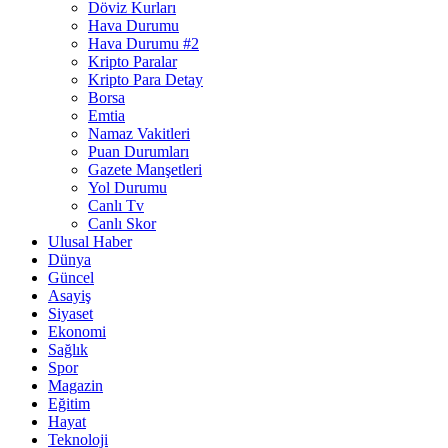
Döviz Kurları
Hava Durumu
Hava Durumu #2
Kripto Paralar
Kripto Para Detay
Borsa
Emtia
Namaz Vakitleri
Puan Durumları
Gazete Manşetleri
Yol Durumu
Canlı Tv
Canlı Skor
Ulusal Haber
Dünya
Güncel
Asayiş
Siyaset
Ekonomi
Sağlık
Spor
Magazin
Eğitim
Hayat
Teknoloji