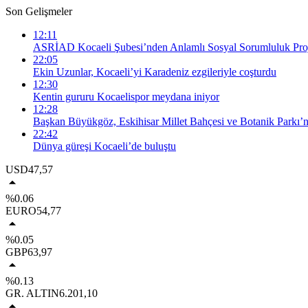
Son Gelişmeler
12:11
ASRİAD Kocaeli Şubesi’nden Anlamlı Sosyal Sorumluluk Proj
22:05
Ekin Uzunlar, Kocaeli’yi Karadeniz ezgileriyle coşturdu
12:30
Kentin gururu Kocaelispor meydana iniyor
12:28
Başkan Büyükgöz, Eskihisar Millet Bahçesi ve Botanik Parkı’n
22:42
Dünya güreşi Kocaeli’de buluştu
USD
47,57
%0.06
EURO
54,77
%0.05
GBP
63,97
%0.13
GR. ALTIN
6.201,10