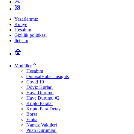
Yazarlarımız
Künye
Hesabım
Gizlilik politikası
İletişim
Modüller
Hesabım
OnursalHaber Insights
Covid 19
Döviz Kurları
Hava Durumu
Hava Durumu #2
Kripto Paralar
Kripto Para Detay
Borsa
Emtia
Namaz Vakitleri
Puan Durumları