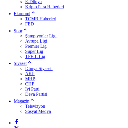
E-Dünya
Kripto Para Haberleri
Ekonomi
TCMB Haberleri
FED
Spor
Şampiyonlar Ligi
Avrupa Ligi
Premier Lig
Süper Lig
TFF 1. Lig
Siyaset
Dünya Siyaseti
AKP
MHP
CHP
İyi Parti
Deva Partisi
Magazin
Televizyon
Sosyal Medya