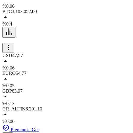
%0.06
BTC
3.103.052,00
%0.4
USD
47,57
%0.06
EURO
54,77
%0.05
GBP
63,97
%0.13
GR. ALTIN
6.201,10
%0.06
Premium'a Geç