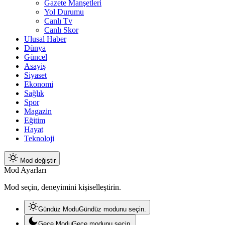
Gazete Manşetleri
Yol Durumu
Canlı Tv
Canlı Skor
Ulusal Haber
Dünya
Güncel
Asayiş
Siyaset
Ekonomi
Sağlık
Spor
Magazin
Eğitim
Hayat
Teknoloji
Mod değiştir
Mod Ayarları
Mod seçin, deneyimini kişiselleştirin.
Gündüz Modu
Gündüz modunu seçin.
Gece Modu
Gece modunu seçin.