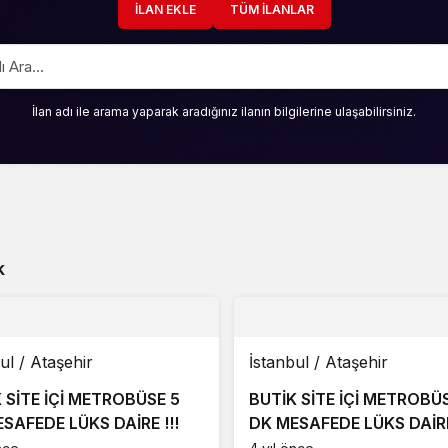
İLAN EKLE
TÜM İLANLAR
İlan adı ile arama yaparak aradığınız ilanın bilgilerine ulaşabilirsiniz.
k
ul / Ataşehir
İstanbul / Ataşehir
 SİTE İÇİ METROBÜSE 5
BUTİK SİTE İÇİ METROBÜ
SAFEDE LÜKS DAİRE !!!
DK MESAFEDE LÜKS DAİRE