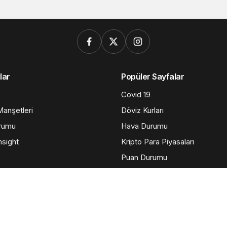
lar
Popüler Sayfalar
Covid 19
anşetleri
Döviz Kurları
rumu
Hava Durumu
nsight
Kripto Para Piyasaları
Puan Durumu
Yazarlarımız
Künye
Hesabım
Gizlilik politikası
İletişim
© Telif Hakkı 2026, Medyahost İnternet Hiz..Tüm Hakları Saklıdır
casino
canlı
ev
siteleri
casino
yapımı