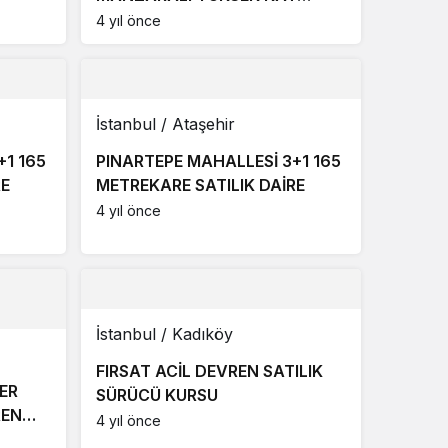
SATILIK 1+1 DAİRE
4 yıl önce
İstanbul / Ataşehir
+1 165
PINARTEPE MAHALLESİ 3+1 165
RE
METREKARE SATILIK DAİRE
4 yıl önce
İstanbul / Kadıköy
FIRSAT ACİL DEVREN SATILIK
YER
SÜRÜCÜ KURSU
REN
4 yıl önce