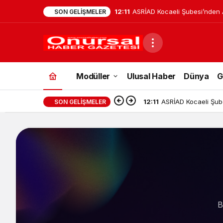
12:11
ASRİAD Kocaeli Şubesi’nden 
SON GELIŞMELER
Projesi
Emlak
Modüller
Ulusal Haber
Dünya
G
12:11
ASRİAD Kocaeli Şube
SON GELIŞMELER
B