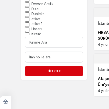
Devren Satılık
Dizel
Dubleks
etiket
İstanb
etiket2
Hasarlı
FIRSA
Kiralık
KELIME
SÜRÜ
Manuel Vites
ARA
Otomatik
4 yıl ö
Otomatik Vites
İLAN
Part Time
NO
Remote
ILE
ARA
Satılık
Tam Zamanlı
İstanb
FILTRELE
Vitesli
Ataşe
Yarı Otomatik
Üni’y
4 yıl ö