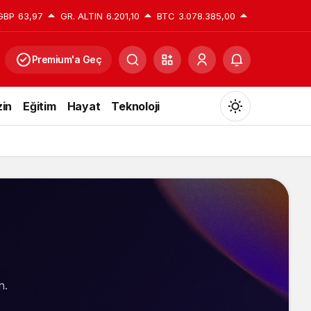
GBP
63,97
GR. ALTIN
6.201,10
BTC
3.078.385,00
Premium'a Geç
in
Eğitim
Hayat
Teknoloji
Mod
değiştir
Gündüz Modu
Gündüz modunu seçin.
Gece Modu
n.
Gece modunu seçin.