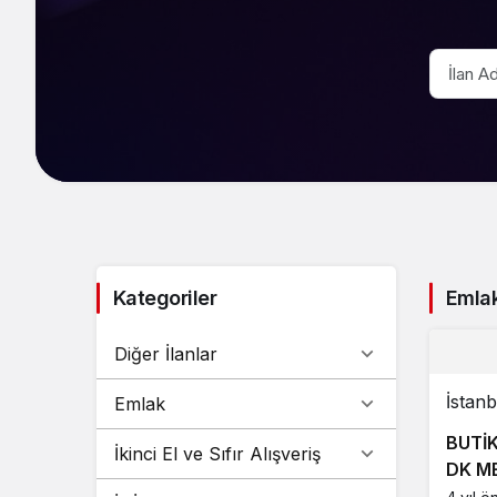
Kategoriler
Emla
Diğer İlanlar
İstanb
Emlak
BUTİK
İkinci El ve Sıfır Alışveriş
DK ME