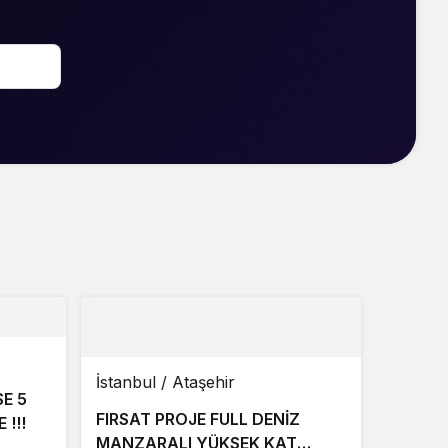
Sistem Modu
Sistem modunu seçin.
İstanbul / Ataşehir
SE 5
FIRSAT PROJE FULL DENİZ
 !!!
MANZARALI YÜKSEK KAT