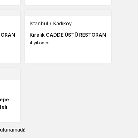
İstanbul / Kadıköy
STORAN
Kiralık CADDE ÜSTÜ RESTORAN
4 yıl önce
tepe
eli
bulunamadı!