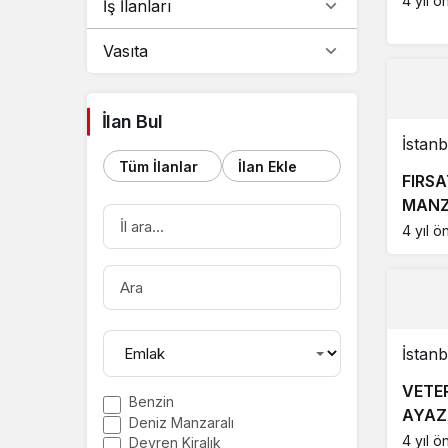
4 yıl ö
İş İlanları
Vasıta
İlan Bul
İstanb
Tüm İlanlar
İlan Ekle
FIRSA
MANZ
İL
ARA
SATIL
4 yıl ö
İLÇE
ARA
İstanb
VETER
Etiket
Benzin
AYAZ
Deniz Manzaralı
filtreleri
KİRAL
4 yıl ö
Devren Kiralık