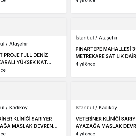
nce
4 yıl önce
İstanbul / Ataşehir
ul / Ataşehir
PINARTEPE MAHALLESİ 3
T PROJE FULL DENİZ
METREKARE SATILIK DAİ
ARALI YÜKSEK KAT
4 yıl önce
IK 1+1 DAİRE
nce
ul / Kadıköy
İstanbul / Kadıköy
İNER KLİNİĞİ SARIYER
VETERİNER KLİNİĞİ SARI
AĞA MASLAK DEVREN
AYAZAĞA MASLAK DEV
IK
KİRALIK
nce
4 yıl önce