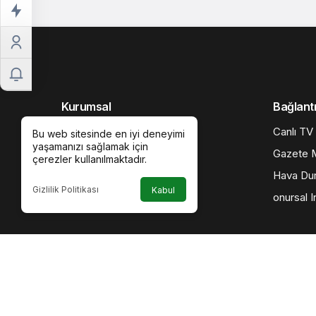
Kurumsal
Bağlantı
Hakkımızda
Canlı TV
Bu web sitesinde en iyi deneyimi
yaşamanızı sağlamak için
İletişim
Gazete M
çerezler kullanılmaktadır.
Künye
Hava Du
Gizlilik Politikası
Kabul
Gizlilik politikası
onursal I