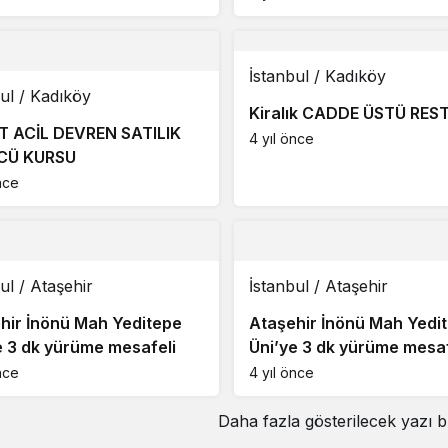
İstanbul / Kadıköy
ul / Kadıköy
Kiralık CADDE ÜSTÜ RE
T ACİL DEVREN SATILIK
4 yıl önce
CÜ KURSU
nce
ul / Ataşehir
İstanbul / Ataşehir
hir İnönü Mah Yeditepe
Ataşehir İnönü Mah Yedi
e 3 dk yürüme mesafeli
Üni’ye 3 dk yürüme mesaf
nce
4 yıl önce
Daha fazla gösterilecek yazı 