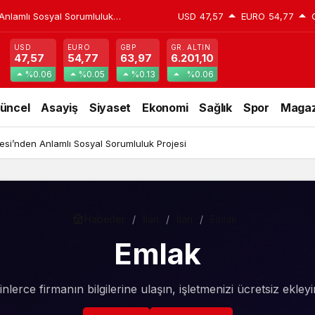
Anlamlı Sosyal Sorumluluk
USD
47,57
EURO
54,77
USD
EURO
GBP
GR. ALTIN
47,57
54,77
63,97
6.201,10
%0.06
%0.05
%0.13
%0.06
üncel
Asayiş
Siyaset
Ekonomi
Sağlık
Spor
Magaz
si’nden Anlamlı Sosyal Sorumluluk Projesi
Haberler
İlan
İlan
Emlak
Emlak
inlerce firmanın bilgilerine ulaşın, işletmenizi ücretsiz ekleyi