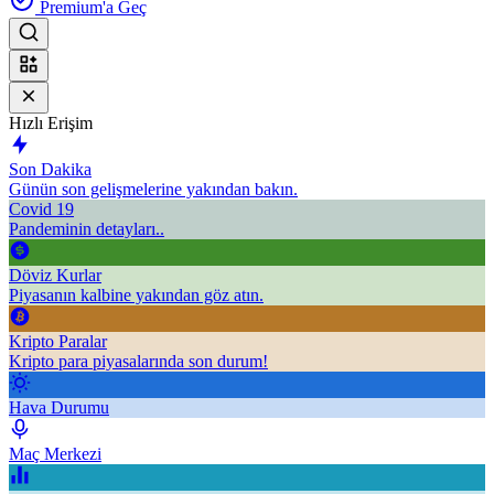
Premium'a Geç
Hızlı Erişim
Son Dakika
Günün son gelişmelerine yakından bakın.
Covid 19
Pandeminin detayları..
Döviz Kurlar
Piyasanın kalbine yakından göz atın.
Kripto Paralar
Kripto para piyasalarında son durum!
Hava Durumu
Maç Merkezi