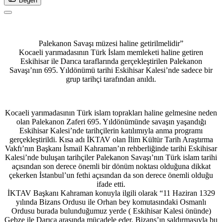
Beğen
Palekanon Savaşı müzesi haline getirilmelidir”
Kocaeli yarımadasının Türk İslam memleketi haline getiren
Eskihisar ile Darıca taraflarında gerçekleştirilen Palekanon
Savaşı’nın 695. Yıldönümü tarihi Eskihisar Kalesi’nde sadece bir
grup tarihçi tarafından anıldı.
Kocaeli yarımadasının Türk islam toprakları haline gelmesine neden
olan Palekanon Zaferi 695. Yıldönümünde savaşın yaşandığı
Eskihisar Kalesi’nde tarihçilerin katılımıyla anma programı
gerçekleştirildi. Kısa adı İKTAV olan İlim Kültür Tarih Araştırma
Vakfı’nın Başkanı İsmail Kahraman’ın rehberliğinde tarihi Eskihisar
Kalesi’nde buluşan tarihçiler Palekanon Savaşı’nın Türk islam tarihi
açısından son derece önemli bir dönüm noktası olduğuna dikkat
çekerken İstanbul’un fethi açısından da son derece önemli olduğu
ifade etti.
İKTAV Başkanı Kahraman konuyla ilgili olarak “11 Haziran 1329
yılında Bizans Ordusu ile Orhan bey komutasındaki Osmanlı
Ordusu burada bulunduğumuz yerde ( Eskihisar Kalesi önünde)
Gebze ile Darıca arasında mücadele eder. Bizans’ın saldırmasıyla bu