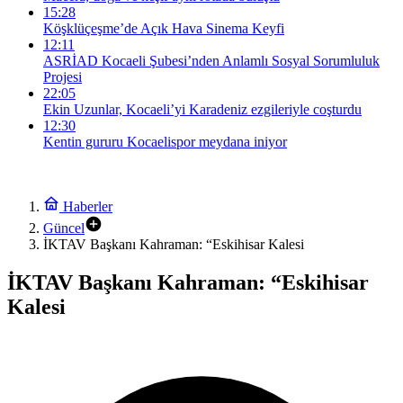
15:28
Köşklüçeşme’de Açık Hava Sinema Keyfi
12:11
ASRİAD Kocaeli Şubesi’nden Anlamlı Sosyal Sorumluluk
Projesi
22:05
Ekin Uzunlar, Kocaeli’yi Karadeniz ezgileriyle coşturdu
12:30
Kentin gururu Kocaelispor meydana iniyor
Haberler
Güncel
İKTAV Başkanı Kahraman: “Eskihisar Kalesi
İKTAV Başkanı Kahraman: “Eskihisar
Kalesi