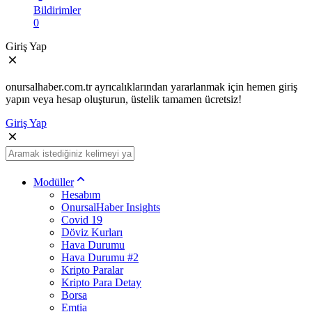
Bildirimler
0
Giriş Yap
onursalhaber.com.tr ayrıcalıklarından yararlanmak için hemen giriş
yapın veya hesap oluşturun, üstelik tamamen ücretsiz!
Giriş Yap
Modüller
Hesabım
OnursalHaber Insights
Covid 19
Döviz Kurları
Hava Durumu
Hava Durumu #2
Kripto Paralar
Kripto Para Detay
Borsa
Emtia