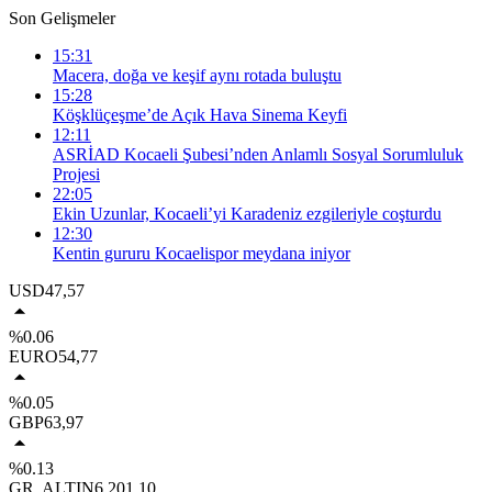
Son Gelişmeler
15:31
Macera, doğa ve keşif aynı rotada buluştu
15:28
Köşklüçeşme’de Açık Hava Sinema Keyfi
12:11
ASRİAD Kocaeli Şubesi’nden Anlamlı Sosyal Sorumluluk
Projesi
22:05
Ekin Uzunlar, Kocaeli’yi Karadeniz ezgileriyle coşturdu
12:30
Kentin gururu Kocaelispor meydana iniyor
USD
47,57
%0.06
EURO
54,77
%0.05
GBP
63,97
%0.13
GR. ALTIN
6.201,10