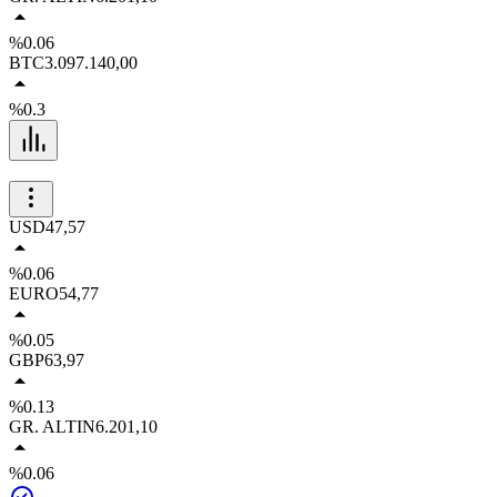
%0.06
BTC
3.097.140,00
%0.3
USD
47,57
%0.06
EURO
54,77
%0.05
GBP
63,97
%0.13
GR. ALTIN
6.201,10
%0.06