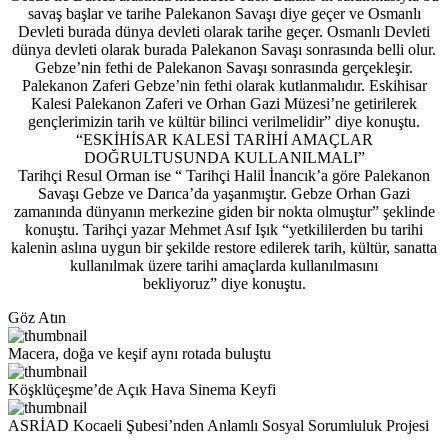
savaş başlar ve tarihe Palekanon Savaşı diye geçer ve Osmanlı
Devleti burada dünya devleti olarak tarihe geçer. Osmanlı Devleti
dünya devleti olarak burada Palekanon Savaşı sonrasında belli olur.
Gebze’nin fethi de Palekanon Savaşı sonrasında gerçekleşir.
Palekanon Zaferi Gebze’nin fethi olarak kutlanmalıdır. Eskihisar
Kalesi Palekanon Zaferi ve Orhan Gazi Müzesi’ne getirilerek
gençlerimizin tarih ve kültür bilinci verilmelidir” diye konuştu.
“ESKİHİSAR KALESİ TARİHİ AMAÇLAR
DOĞRULTUSUNDA KULLANILMALI”
Tarihçi Resul Orman ise “ Tarihçi Halil İnancık’a göre Palekanon
Savaşı Gebze ve Darıca’da yaşanmıştır. Gebze Orhan Gazi
zamanında dünyanın merkezine giden bir nokta olmuştur” şeklinde
konuştu. Tarihçi yazar Mehmet Asıf Işık “yetkililerden bu tarihi
kalenin aslına uygun bir şekilde restore edilerek tarih, kültür, sanatta
kullanılmak üzere tarihi amaçlarda kullanılmasını
bekliyoruz” diye konuştu.
Göz Atın
Macera, doğa ve keşif aynı rotada buluştu
Köşklüçeşme’de Açık Hava Sinema Keyfi
ASRİAD Kocaeli Şubesi’nden Anlamlı Sosyal Sorumluluk Projesi