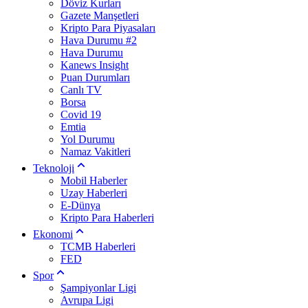
Döviz Kurları
Gazete Manşetleri
Kripto Para Piyasaları
Hava Durumu #2
Hava Durumu
Kanews Insight
Puan Durumları
Canlı TV
Borsa
Covid 19
Emtia
Yol Durumu
Namaz Vakitleri
Teknoloji
Mobil Haberler
Uzay Haberleri
E-Dünya
Kripto Para Haberleri
Ekonomi
TCMB Haberleri
FED
Spor
Şampiyonlar Ligi
Avrupa Ligi