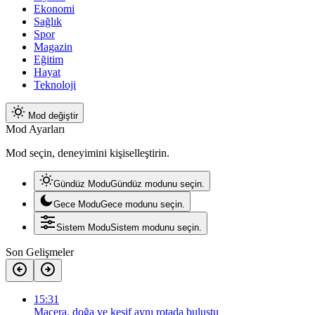
Ekonomi
Sağlık
Spor
Magazin
Eğitim
Hayat
Teknoloji
Mod değiştir
Mod Ayarları
Mod seçin, deneyimini kişiselleştirin.
Gündüz Modu
Gündüz modunu seçin.
Gece Modu
Gece modunu seçin.
Sistem Modu
Sistem modunu seçin.
Son Gelişmeler
15:31
Macera, doğa ve keşif aynı rotada buluştu