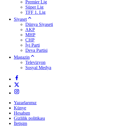
Premier Lig
Süper Lig
TFF 1. Lig
Siyaset
Dünya Siyaseti
AKP
MHP
CHP
İyi Parti
Deva Partisi
Magazin
Televizyon
Sosyal Medya
Yazarlarımız
Künye
Hesabım
Gizlilik politikası
İletişim