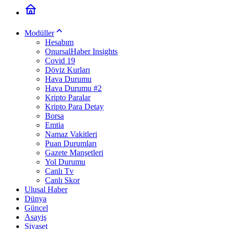
Modüller
Hesabım
OnursalHaber Insights
Covid 19
Döviz Kurları
Hava Durumu
Hava Durumu #2
Kripto Paralar
Kripto Para Detay
Borsa
Emtia
Namaz Vakitleri
Puan Durumları
Gazete Manşetleri
Yol Durumu
Canlı Tv
Canlı Skor
Ulusal Haber
Dünya
Güncel
Asayiş
Siyaset