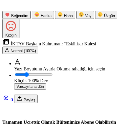
Beğendim
Harika
Haha
Vay
Üzgün
Kızgın
İKTAV Başkanı Kahraman: “Eskihisar Kalesi
Normal (100%)
Yazı Boyutunu Ayarla
Okuma rahatlığı için seçin
Küçük
100%
Dev
Varsayılana dön
0
Paylaş
Tamamen Ücretsiz Olarak Bültenimize Abone Olabilirsin