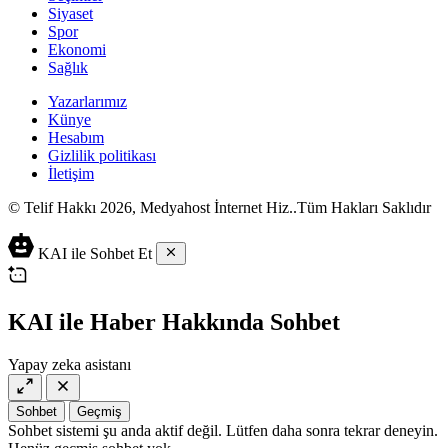
Siyaset
Spor
Ekonomi
Sağlık
Yazarlarımız
Künye
Hesabım
Gizlilik politikası
İletişim
© Telif Hakkı 2026, Medyahost İnternet Hiz..Tüm Hakları Saklıdır
casino
canlı
ev
KAI ile Sohbet Et
siteleri
casino
yapımı
casino
siteleri
salça
siteleri
en
çeşitleri
2023
iyi
KAI ile Haber Hakkında Sohbet
lordcasino
casino
casinositeleri.site
siteleri
Yapay zeka asistanı
vdcasino
vdcasino
giriş
Sohbet
Geçmiş
vdcasino
Sohbet sistemi şu anda aktif değil. Lütfen daha sonra tekrar deneyin.
resmi