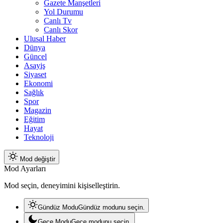
Gazete Manşetleri
Yol Durumu
Canlı Tv
Canlı Skor
Ulusal Haber
Dünya
Güncel
Asayiş
Siyaset
Ekonomi
Sağlık
Spor
Magazin
Eğitim
Hayat
Teknoloji
Mod değiştir
Mod Ayarları
Mod seçin, deneyimini kişiselleştirin.
Gündüz Modu
Gündüz modunu seçin.
Gece Modu
Gece modunu seçin.