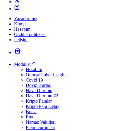
Yazarlarımız
Künye
Hesabım
Gizlilik politikası
İletişim
Modüller
Hesabım
OnursalHaber Insights
Covid 19
Döviz Kurları
Hava Durumu
Hava Durumu #2
Kripto Paralar
Kripto Para Detay
Borsa
Emtia
Namaz Vakitleri
Puan Durumları