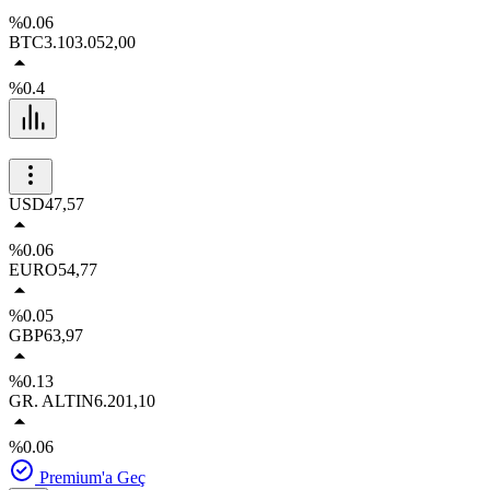
%0.06
BTC
3.103.052,00
%0.4
USD
47,57
%0.06
EURO
54,77
%0.05
GBP
63,97
%0.13
GR. ALTIN
6.201,10
%0.06
Premium'a Geç