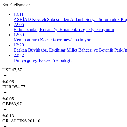
Son Gelişmeler
12:11
ASRİAD Kocaeli Şubesi’nden Anlamlı Sosyal Sorumluluk Proj
22:05
Ekin Uzunlar, Kocaeli’yi Karadeniz ezgileriyle coşturdu
12:30
Kentin gururu Kocaelispor meydana iniyor
12:28
Başkan Büyükgöz, Eskihisar Millet Bahçesi ve Botanik Parkı’n
22:42
Dünya güreşi Kocaeli’de buluştu
USD
47,57
%0.06
EURO
54,77
%0.05
GBP
63,97
%0.13
GR. ALTIN
6.201,10