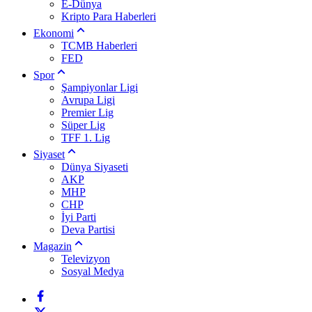
E-Dünya
Kripto Para Haberleri
Ekonomi
TCMB Haberleri
FED
Spor
Şampiyonlar Ligi
Avrupa Ligi
Premier Lig
Süper Lig
TFF 1. Lig
Siyaset
Dünya Siyaseti
AKP
MHP
CHP
İyi Parti
Deva Partisi
Magazin
Televizyon
Sosyal Medya