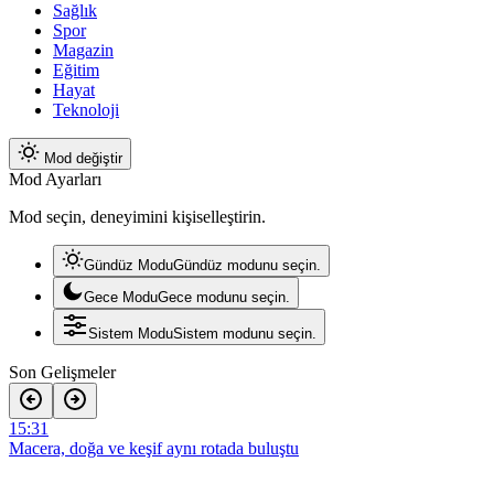
Sağlık
Spor
Magazin
Eğitim
Hayat
Teknoloji
Mod değiştir
Mod Ayarları
Mod seçin, deneyimini kişiselleştirin.
Gündüz Modu
Gündüz modunu seçin.
Gece Modu
Gece modunu seçin.
Sistem Modu
Sistem modunu seçin.
Son Gelişmeler
15:31
Macera, doğa ve keşif aynı rotada buluştu
15:28
Köşklüçeşme’de Açık Hava Sinema Keyfi