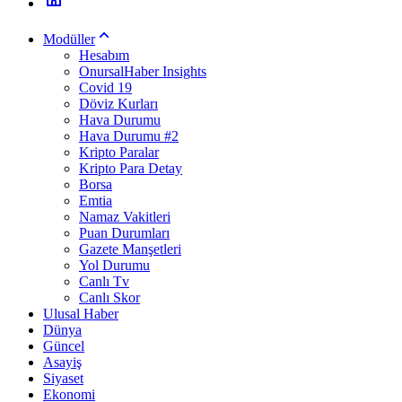
Modüller
Hesabım
OnursalHaber Insights
Covid 19
Döviz Kurları
Hava Durumu
Hava Durumu #2
Kripto Paralar
Kripto Para Detay
Borsa
Emtia
Namaz Vakitleri
Puan Durumları
Gazete Manşetleri
Yol Durumu
Canlı Tv
Canlı Skor
Ulusal Haber
Dünya
Güncel
Asayiş
Siyaset
Ekonomi