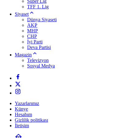
Süper Lig
TFF 1. Lig
Siyaset
Dünya Siyaseti
AKP
MHP
CHP
İyi Parti
Deva Partisi
Magazin
Televizyon
Sosyal Medya
Yazarlarımız
Künye
Hesabım
Gizlilik politikası
İletişim