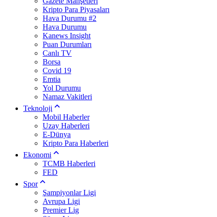
Gazete Manşetleri
Kripto Para Piyasaları
Hava Durumu #2
Hava Durumu
Kanews Insight
Puan Durumları
Canlı TV
Borsa
Covid 19
Emtia
Yol Durumu
Namaz Vakitleri
Teknoloji
Mobil Haberler
Uzay Haberleri
E-Dünya
Kripto Para Haberleri
Ekonomi
TCMB Haberleri
FED
Spor
Şampiyonlar Ligi
Avrupa Ligi
Premier Lig