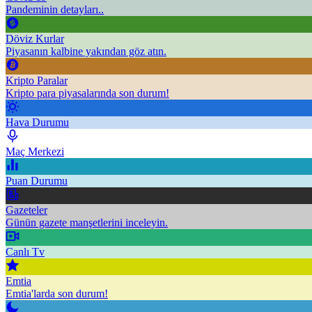
Pandeminin detayları..
Döviz Kurlar
Piyasanın kalbine yakından göz atın.
Kripto Paralar
Kripto para piyasalarında son durum!
Hava Durumu
Maç Merkezi
Puan Durumu
Gazeteler
Günün gazete manşetlerini inceleyin.
Canlı Tv
Emtia
Emtia'larda son durum!