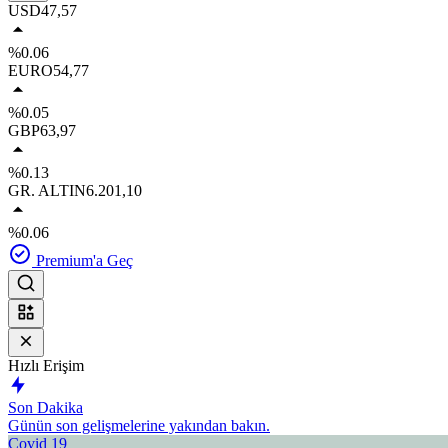
USD
47,57
%0.06
EURO
54,77
%0.05
GBP
63,97
%0.13
GR. ALTIN
6.201,10
%0.06
Premium'a Geç
Hızlı Erişim
Son Dakika
Günün son gelişmelerine yakından bakın.
Covid 19