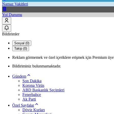
Namaz Vakitleri
Yol Durumu
Bildirimler
Sosyal (0)
Takip (0)
Reklam görmemek ve özel içeriklere erişmek için Premium üyel
Bildiriminiz bulunmamaktadır.
Gündem
Son Dakika
Korona Virüs
ABD Başkanlık Seçimleri
Fenerbahçe
Ak Parti
Özel Sayfalar
Döviz Kurları