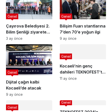
Genel
Genel
Çayırova Belediyesi 2.
Bilişim Fuarı stantlarına
Bilim Şenliği ziyarete
7’den 70’e yoğun ilgi
açıldı
3 ay önce
9 ay önce
Genel
Kocaeli’nin genç
dahileri TEKNOFEST’te
Genel
ses getirdi
11 ay önce
Dijital çağın kalbi
Kocaeli’de atacak
9 ay önce
Genel
Genel
TEKNOFEST 2024’e