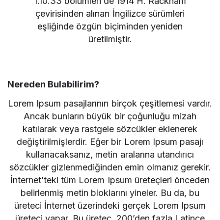
1.10.33 bölümleri de 1914 H. Rackham
çevirisinden alınan İngilizce sürümleri
eşliğinde özgün biçiminden yeniden
üretilmiştir.
Nereden Bulabilirim?
Lorem Ipsum pasajlarının birçok çeşitlemesi vardır.
Ancak bunların büyük bir çoğunluğu mizah
katılarak veya rastgele sözcükler eklenerek
değiştirilmişlerdir. Eğer bir Lorem Ipsum pasajı
kullanacaksanız, metin aralarına utandırıcı
sözcükler gizlenmediğinden emin olmanız gerekir.
İnternet’teki tüm Lorem Ipsum üreteçleri önceden
belirlenmiş metin bloklarını yineler. Bu da, bu
üreteci İnternet üzerindeki gerçek Lorem Ipsum
üreteci yapar. Bu üreteç, 200’den fazla Latince