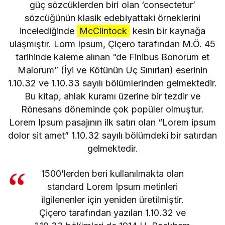
güç sözcüklerden biri olan ‘consectetur’
sözcüğünün klasik edebiyattaki örneklerini
incelediğinde
McClintock
kesin bir kaynağa
ulaşmıştır. Lorm Ipsum, Çiçero tarafından M.Ö. 45
tarihinde kaleme alınan “de Finibus Bonorum et
Malorum” (İyi ve Kötünün Uç Sınırları) eserinin
1.10.32 ve 1.10.33 sayılı bölümlerinden gelmektedir.
Bu kitap, ahlak kuramı üzerine bir tezdir ve
Rönesans döneminde çok popüler olmuştur.
Lorem Ipsum pasajının ilk satırı olan “Lorem ipsum
dolor sit amet” 1.10.32 sayılı bölümdeki bir satırdan
gelmektedir.
1500’lerden beri kullanılmakta olan
standard Lorem Ipsum metinleri
ilgilenenler için yeniden üretilmiştir.
Çiçero tarafından yazılan 1.10.32 ve