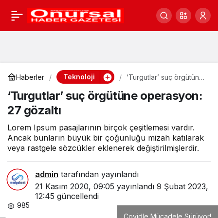
‘Turgutlar’ suç örgütüne
0
operasyon: 27 gözaltı
Teknoloji
Haberler
‘Turgutlar’ suç örgütüne
operasyon: 27 gözaltı
‘Turgutlar’ suç örgütüne operasyon:
27 gözaltı
Lorem Ipsum pasajlarının birçok çeşitlemesi vardır.
Ancak bunların büyük bir çoğunluğu mizah katılarak
veya rastgele sözcükler eklenerek değiştirilmişlerdir.
admin
tarafından yayınlandı
21 Kasım 2020, 09:05
yayınlandı
9 Şubat 2023,
12:45
güncellendi
985
Covidle Mücadele Sürüyor!