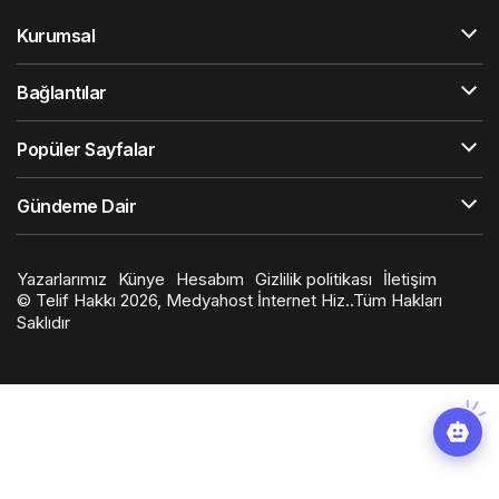
Kurumsal
Bağlantılar
Popüler Sayfalar
Gündeme Dair
Yazarlarımız
Künye
Hesabım
Gizlilik politikası
İletişim
© Telif Hakkı 2026, Medyahost İnternet Hiz..Tüm Hakları
Saklıdır
casino
canlı
ev
siteleri
casino
yapımı
casino
siteleri
salça
siteleri
en
çeşitleri
2023
iyi
lordcasino
casino
casinositeleri.site
siteleri
vdcasino