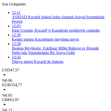
Son Gelişmeler
12:11
ASRİAD Kocaeli Şubesi’nden Anlamlı Sosyal Sorumluluk
Projesi
22:05
Ekin Uzunlar, Kocaeli’yi Karadeniz ezgileriyle coşturdu
12:30
Kentin gururu Kocaelispor meydana iniyor
12:28
Başkan Büyükgöz, Eskihisar Millet Bahçesi ve Botanik
Parkı’nda Vatandaşlarla Bir Araya Geldi
22:42
Dünya güreşi Kocaeli’de buluştu
USD
47,57
%0.06
EURO
54,77
%0.05
GBP
63,97
%0.13