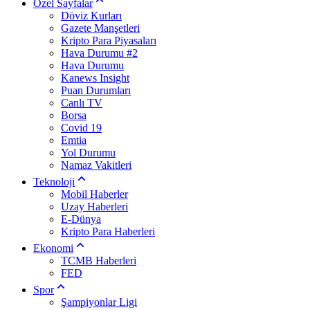
Özel Sayfalar
Döviz Kurları
Gazete Manşetleri
Kripto Para Piyasaları
Hava Durumu #2
Hava Durumu
Kanews Insight
Puan Durumları
Canlı TV
Borsa
Covid 19
Emtia
Yol Durumu
Namaz Vakitleri
Teknoloji
Mobil Haberler
Uzay Haberleri
E-Dünya
Kripto Para Haberleri
Ekonomi
TCMB Haberleri
FED
Spor
Şampiyonlar Ligi