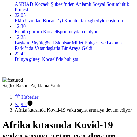
ASRİAD Kocaeli Şubesi’nden Anlamlı Sosyal Sorumluluk
Projesi
22:05
Ekin Uzunlar, Kocaeli’yi Karadeniz ezgileriyle coşturdu
12:30
Kentin gururu Kocaelispor meydana iniyor
12:28
Başkan Büyükgöz, Eskihisar Millet Bahçesi ve Botanik
Parkı’nda Vatandaşlarla Bir Araya Geldi
22:42
Dünya güreşi Kocaeli’de buluştu
Sağlık Bakanı Açıklama Yaptı!
Haberler
Sağlık
Afrika kıtasında Kovid-19 vaka sayısı artmaya devam ediyor
Afrika kıtasında Kovid-19
vaka sayısı artmaya devam