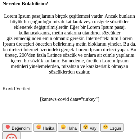
Nereden Bulabilirim?
Lorem Ipsum pasajlarının birçok çeşitlemesi vardır. Ancak bunların
büyük bir çoğunluğu mizah katılarak veya rastgele sözcükler
eklenerek değiştirilmişlerdir. Eğer bir Lorem Ipsum pasajı
kullanacaksanız, metin aralarına utandırıcı sözcükler
gizlenmediğinden emin olmanız gerekir. İnternet’teki tüm Lorem
Ipsum üreteçleri önceden belirlenmiş metin bloklarını yineler. Bu da,
bu üreteci İnternet üzerindeki gerçek Lorem Ipsum üreteci yapar. Bu
üreteç, 200’den fazla Latince sözcük ve onlara ait cümle yapılarını
içeren bir sözlük kullanır. Bu nedenle, üretilen Lorem Ipsum
metinleri yinelemelerden, mizahtan ve karakteristik olmayan
sözcüklerden uzaktır.
Kovid Verileri
[kanews-covid data=”turkey”]
Beğendim
Harika
Haha
Vay
Üzgün