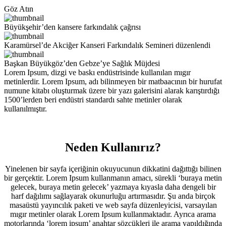
Göz Atın
Büyükşehir’den kansere farkındalık çağrısı
Karamürsel’de Akciğer Kanseri Farkındalık Semineri düzenlendi
Başkan Büyükgöz’den Gebze’ye Sağlık Müjdesi
Lorem Ipsum, dizgi ve baskı endüstrisinde kullanılan mıgır
metinlerdir. Lorem Ipsum, adı bilinmeyen bir matbaacının bir hurufat
numune kitabı oluşturmak üzere bir yazı galerisini alarak karıştırdığı
1500’lerden beri endüstri standardı sahte metinler olarak
kullanılmıştır.
Neden Kullanırız?
Yinelenen bir sayfa içeriğinin okuyucunun dikkatini dağıttığı bilinen
bir gerçektir. Lorem Ipsum kullanmanın amacı, sürekli ‘buraya metin
gelecek, buraya metin gelecek’ yazmaya kıyasla daha dengeli bir
harf dağılımı sağlayarak okunurluğu artırmasıdır. Şu anda birçok
masaüstü yayıncılık paketi ve web sayfa düzenleyicisi, varsayılan
mıgır metinler olarak Lorem Ipsum kullanmaktadır. Ayrıca arama
motorlarında ‘lorem ipsum’ anahtar sözcükleri ile arama yapıldığında