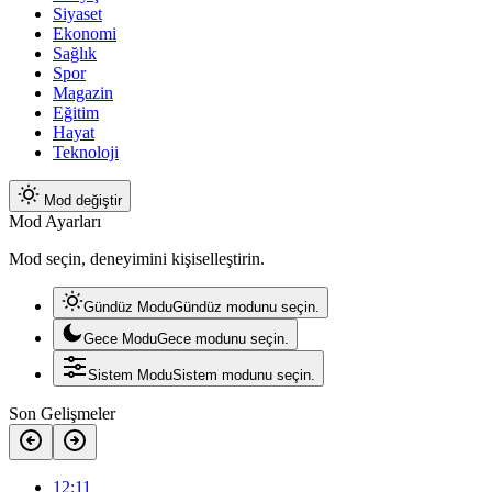
Siyaset
Ekonomi
Sağlık
Spor
Magazin
Eğitim
Hayat
Teknoloji
Mod değiştir
Mod Ayarları
Mod seçin, deneyimini kişiselleştirin.
Gündüz Modu
Gündüz modunu seçin.
Gece Modu
Gece modunu seçin.
Sistem Modu
Sistem modunu seçin.
Son Gelişmeler
12:11