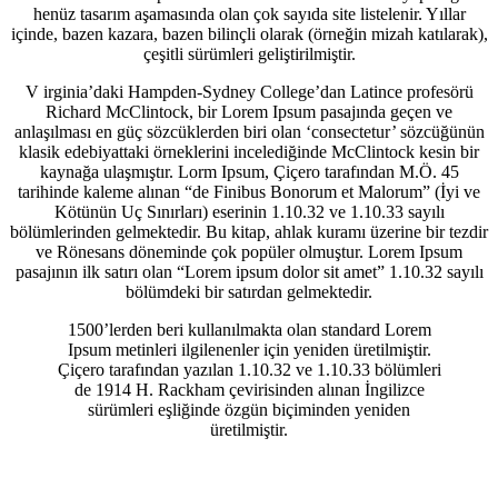
henüz tasarım aşamasında olan çok sayıda site listelenir. Yıllar
içinde, bazen kazara, bazen bilinçli olarak (örneğin mizah katılarak),
çeşitli sürümleri geliştirilmiştir.
V
irginia’daki Hampden-Sydney College’dan Latince profesörü
Richard McClintock, bir Lorem Ipsum pasajında geçen ve
anlaşılması en güç sözcüklerden biri olan ‘consectetur’ sözcüğünün
klasik edebiyattaki örneklerini incelediğinde
McClintock
kesin bir
kaynağa ulaşmıştır. Lorm Ipsum, Çiçero tarafından M.Ö. 45
tarihinde kaleme alınan “de Finibus Bonorum et Malorum” (İyi ve
Kötünün Uç Sınırları) eserinin 1.10.32 ve 1.10.33 sayılı
bölümlerinden gelmektedir. Bu kitap, ahlak kuramı üzerine bir tezdir
ve Rönesans döneminde çok popüler olmuştur. Lorem Ipsum
pasajının ilk satırı olan “Lorem ipsum dolor sit amet” 1.10.32 sayılı
bölümdeki bir satırdan gelmektedir.
1500’lerden beri kullanılmakta olan standard Lorem
Ipsum metinleri ilgilenenler için yeniden üretilmiştir.
Çiçero tarafından yazılan 1.10.32 ve 1.10.33 bölümleri
de 1914 H. Rackham çevirisinden alınan İngilizce
sürümleri eşliğinde özgün biçiminden yeniden
üretilmiştir.