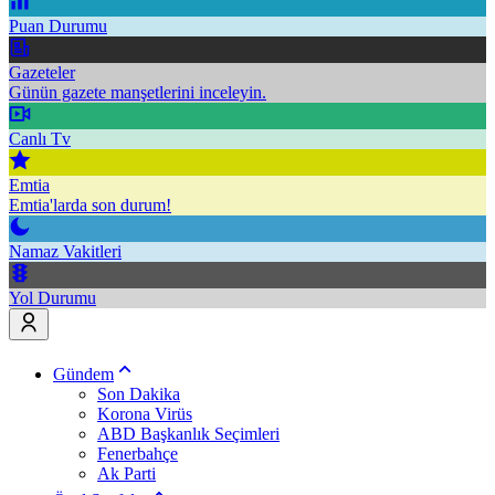
Puan Durumu
Gazeteler
Günün gazete manşetlerini inceleyin.
Canlı Tv
Emtia
Emtia'larda son durum!
Namaz Vakitleri
Yol Durumu
Gündem
Son Dakika
Korona Virüs
ABD Başkanlık Seçimleri
Fenerbahçe
Ak Parti