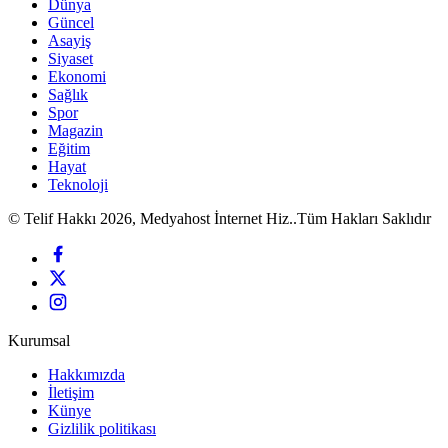
Dünya
Güncel
Asayiş
Siyaset
Ekonomi
Sağlık
Spor
Magazin
Eğitim
Hayat
Teknoloji
© Telif Hakkı 2026, Medyahost İnternet Hiz..Tüm Hakları Saklıdır
Kurumsal
Hakkımızda
İletişim
Künye
Gizlilik politikası