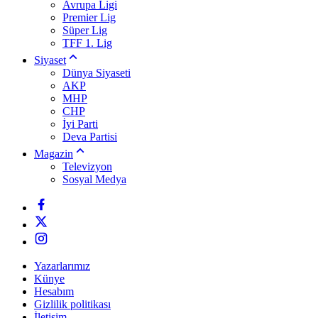
Avrupa Ligi
Premier Lig
Süper Lig
TFF 1. Lig
Siyaset
Dünya Siyaseti
AKP
MHP
CHP
İyi Parti
Deva Partisi
Magazin
Televizyon
Sosyal Medya
Yazarlarımız
Künye
Hesabım
Gizlilik politikası
İletişim