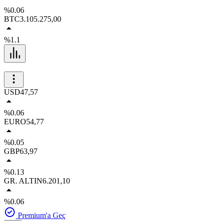
%0.06
BTC
3.105.275,00
%1.1
USD
47,57
%0.06
EURO
54,77
%0.05
GBP
63,97
%0.13
GR. ALTIN
6.201,10
%0.06
Premium'a Geç