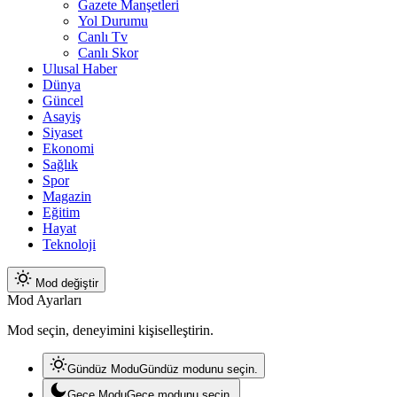
Gazete Manşetleri
Yol Durumu
Canlı Tv
Canlı Skor
Ulusal Haber
Dünya
Güncel
Asayiş
Siyaset
Ekonomi
Sağlık
Spor
Magazin
Eğitim
Hayat
Teknoloji
Mod değiştir
Mod Ayarları
Mod seçin, deneyimini kişiselleştirin.
Gündüz Modu
Gündüz modunu seçin.
Gece Modu
Gece modunu seçin.