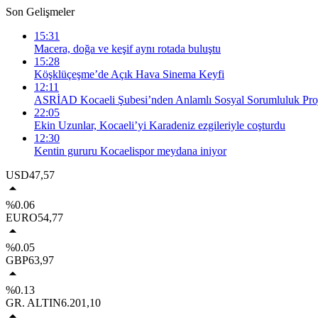
Son Gelişmeler
15:31
Macera, doğa ve keşif aynı rotada buluştu
15:28
Köşklüçeşme’de Açık Hava Sinema Keyfi
12:11
ASRİAD Kocaeli Şubesi’nden Anlamlı Sosyal Sorumluluk Proj
22:05
Ekin Uzunlar, Kocaeli’yi Karadeniz ezgileriyle coşturdu
12:30
Kentin gururu Kocaelispor meydana iniyor
USD
47,57
%0.06
EURO
54,77
%0.05
GBP
63,97
%0.13
GR. ALTIN
6.201,10