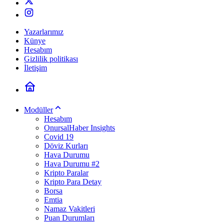
Yazarlarımız
Künye
Hesabım
Gizlilik politikası
İletişim
Modüller
Hesabım
OnursalHaber Insights
Covid 19
Döviz Kurları
Hava Durumu
Hava Durumu #2
Kripto Paralar
Kripto Para Detay
Borsa
Emtia
Namaz Vakitleri
Puan Durumları