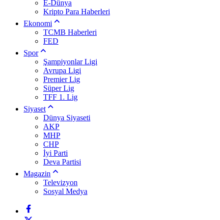
E-Dünya
Kripto Para Haberleri
Ekonomi
TCMB Haberleri
FED
Spor
Şampiyonlar Ligi
Avrupa Ligi
Premier Lig
Süper Lig
TFF 1. Lig
Siyaset
Dünya Siyaseti
AKP
MHP
CHP
İyi Parti
Deva Partisi
Magazin
Televizyon
Sosyal Medya