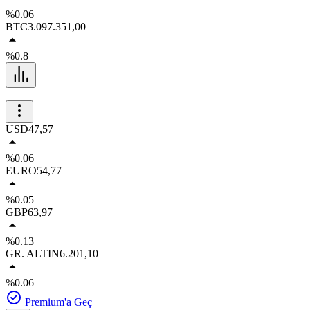
%0.06
BTC
3.097.351,00
%0.8
USD
47,57
%0.06
EURO
54,77
%0.05
GBP
63,97
%0.13
GR. ALTIN
6.201,10
%0.06
Premium'a Geç