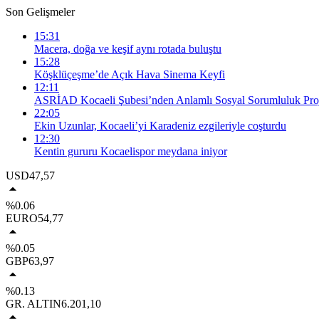
Son Gelişmeler
15:31
Macera, doğa ve keşif aynı rotada buluştu
15:28
Köşklüçeşme’de Açık Hava Sinema Keyfi
12:11
ASRİAD Kocaeli Şubesi’nden Anlamlı Sosyal Sorumluluk Proj
22:05
Ekin Uzunlar, Kocaeli’yi Karadeniz ezgileriyle coşturdu
12:30
Kentin gururu Kocaelispor meydana iniyor
USD
47,57
%0.06
EURO
54,77
%0.05
GBP
63,97
%0.13
GR. ALTIN
6.201,10