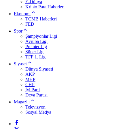
E-Dünya
Kripto Para Haberleri
Ekonomi
TCMB Haberleri
FED
Spor
Şampiyonlar Ligi
Avrupa Ligi
Premier Lig
Süper Lig
TFF 1. Lig
Siyaset
Dünya Siyaseti
AKP
MHP
CHP
İyi Parti
Deva Partisi
Magazin
Televizyon
Sosyal Medya