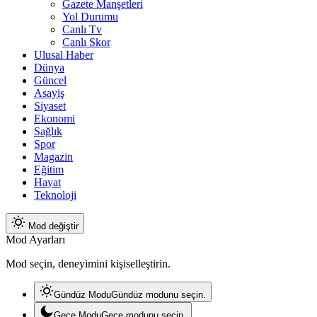
Gazete Manşetleri
Yol Durumu
Canlı Tv
Canlı Skor
Ulusal Haber
Dünya
Güncel
Asayiş
Siyaset
Ekonomi
Sağlık
Spor
Magazin
Eğitim
Hayat
Teknoloji
Mod değiştir
Mod Ayarları
Mod seçin, deneyimini kişiselleştirin.
Gündüz Modu
Gündüz modunu seçin.
Gece Modu
Gece modunu seçin.