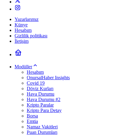
Yazarlarımız
Künye
Hesabım
Gizlilik politikası
İletişim
Modüller
Hesabım
OnursalHaber Insights
Covid 19
Döviz Kurları
Hava Durumu
Hava Durumu #2
Kripto Paralar
Kripto Para Detay
Borsa
Emtia
Namaz Vakitleri
Puan Durumları