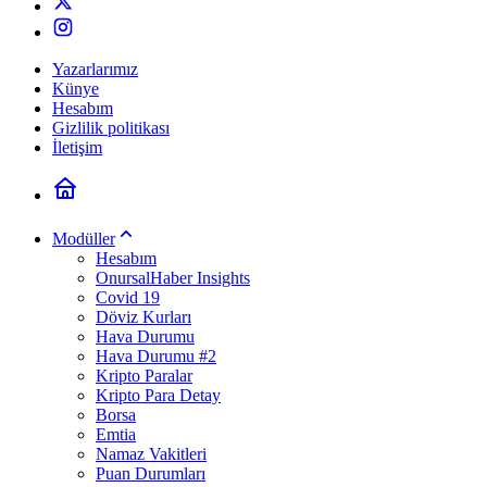
Yazarlarımız
Künye
Hesabım
Gizlilik politikası
İletişim
Modüller
Hesabım
OnursalHaber Insights
Covid 19
Döviz Kurları
Hava Durumu
Hava Durumu #2
Kripto Paralar
Kripto Para Detay
Borsa
Emtia
Namaz Vakitleri
Puan Durumları