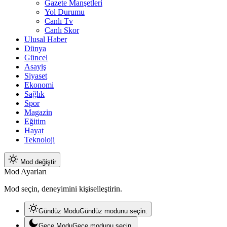
Gazete Manşetleri
Yol Durumu
Canlı Tv
Canlı Skor
Ulusal Haber
Dünya
Güncel
Asayiş
Siyaset
Ekonomi
Sağlık
Spor
Magazin
Eğitim
Hayat
Teknoloji
Mod değiştir
Mod Ayarları
Mod seçin, deneyimini kişiselleştirin.
Gündüz Modu
Gündüz modunu seçin.
Gece Modu
Gece modunu seçin.