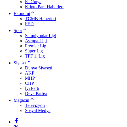
E-Dünya
Kripto Para Haberleri
Ekonomi
TCMB Haberleri
FED
Spor
Şampiyonlar Ligi
Avrupa Ligi
Premier Lig
Süper Lig
TFF 1. Lig
Siyaset
Dünya Siyaseti
AKP
MHP
CHP
İyi Parti
Deva Partisi
Magazin
Televizyon
Sosyal Medya