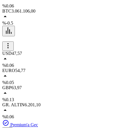
%0.06
BTC
3.061.106,00
%-0.5
USD
47,57
%0.06
EURO
54,77
%0.05
GBP
63,97
%0.13
GR. ALTIN
6.201,10
%0.06
Premium'a Geç