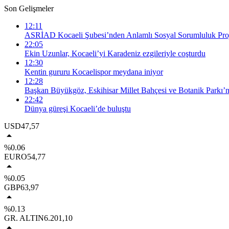
Son Gelişmeler
12:11
ASRİAD Kocaeli Şubesi’nden Anlamlı Sosyal Sorumluluk Proj
22:05
Ekin Uzunlar, Kocaeli’yi Karadeniz ezgileriyle coşturdu
12:30
Kentin gururu Kocaelispor meydana iniyor
12:28
Başkan Büyükgöz, Eskihisar Millet Bahçesi ve Botanik Parkı’n
22:42
Dünya güreşi Kocaeli’de buluştu
USD
47,57
%0.06
EURO
54,77
%0.05
GBP
63,97
%0.13
GR. ALTIN
6.201,10