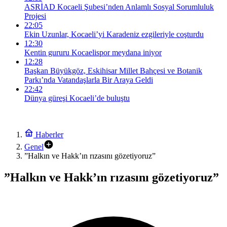
ASRİAD Kocaeli Şubesi’nden Anlamlı Sosyal Sorumluluk
Projesi
22:05
Ekin Uzunlar, Kocaeli’yi Karadeniz ezgileriyle coşturdu
12:30
Kentin gururu Kocaelispor meydana iniyor
12:28
Başkan Büyükgöz, Eskihisar Millet Bahçesi ve Botanik
Parkı’nda Vatandaşlarla Bir Araya Geldi
22:42
Dünya güreşi Kocaeli’de buluştu
Haberler
Genel
”Halkın ve Hakk’ın rızasını gözetiyoruz”
”Halkın ve Hakk’ın rızasını gözetiyoruz”