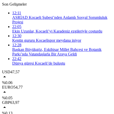
Son Gelişmeler
12:11
ASRİAD Kocaeli Şubesi’nden Anlamlı Sosyal Sorumluluk
Projesi
22:05
Ekin Uzunlar, Kocaeli’yi Karadeniz ezgileriyle coşturdu
12:30
Kentin gururu Kocaelispor meydana iniyor
12:28
Başkan Büyükgöz, Eskihisar Millet Bahçesi ve Botanik
Parkı’nda Vatandaşlarla Bir Araya Geldi
22:42
Dünya güreşi Kocaeli’de buluştu
USD
47,57
%0.06
EURO
54,77
%0.05
GBP
63,97
%0.13