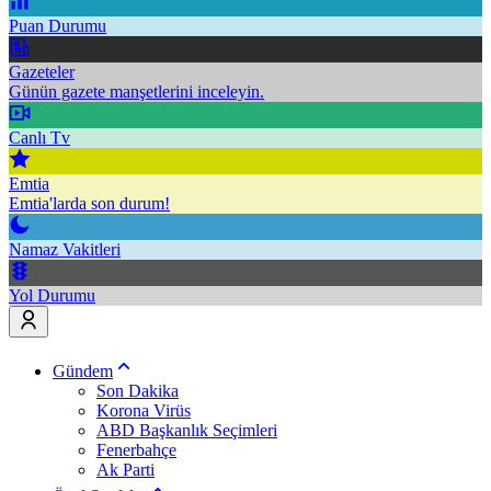
Puan Durumu
Gazeteler
Günün gazete manşetlerini inceleyin.
Canlı Tv
Emtia
Emtia'larda son durum!
Namaz Vakitleri
Yol Durumu
Gündem
Son Dakika
Korona Virüs
ABD Başkanlık Seçimleri
Fenerbahçe
Ak Parti