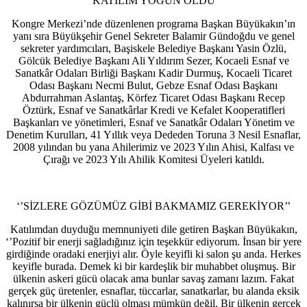
KATILIM YOĞUN OLDU
Kongre Merkezi’nde düzenlenen programa Başkan Büyükakın’ın
yanı sıra Büyükşehir Genel Sekreter Balamir Gündoğdu ve genel
sekreter yardımcıları, Başiskele Belediye Başkanı Yasin Özlü,
Gölcük Belediye Başkanı Ali Yıldırım Sezer, Kocaeli Esnaf ve
Sanatkâr Odaları Birliği Başkanı Kadir Durmuş, Kocaeli Ticaret
Odası Başkanı Necmi Bulut, Gebze Esnaf Odası Başkanı
Abdurrahman Aslantaş, Körfez Ticaret Odası Başkanı Recep
Öztürk, Esnaf ve Sanatkârlar Kredi ve Kefalet Kooperatifleri
Başkanları ve yönetimleri, Esnaf ve Sanatkâr Odaları Yönetim ve
Denetim Kurulları, 41 Yıllık veya Dededen Toruna 3 Nesil Esnaflar,
2008 yılından bu yana Ahilerimiz ve 2023 Yılın Ahisi, Kalfası ve
Çırağı ve 2023 Yılı Ahilik Komitesi Üyeleri katıldı.
‘’SİZLERE GÖZÜMÜZ GİBİ BAKMAMIZ GEREKİYOR’’
Katılımdan duyduğu memnuniyeti dile getiren Başkan Büyükakın,
‘’Pozitif bir enerji sağladığınız için teşekkür ediyorum. İnsan bir yere
girdiğinde oradaki enerjiyi alır. Öyle keyifli ki salon şu anda. Herkes
keyifle burada. Demek ki bir kardeşlik bir muhabbet oluşmuş. Bir
ülkenin askeri gücü olacak ama bunlar savaş zamanı lazım. Fakat
gerçek güç üretenler, esnaflar, tüccarlar, sanatkarlar, bu alanda eksik
kalınırsa bir ülkenin güçlü olması mümkün değil. Bir ülkenin gerçek