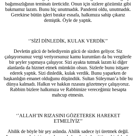
bağımsızlığının teminatı üreticidir. Onun için sizlere gözümüz gibi
bakmamız lazım. Bunu hiç unutmadık. Pandemi oldu, unutmadık.
Gerekirse bütün işleri bırakır esnafa, halkımıza sahip çıkarız
demiştik. Öyle de yaptık.
‘’SİZİ DİNLEDİK, KULAK VERDİK’’
Devletin gücü de belediyenin gücü de sizden geliyor. Siz
çalışıyorsunuz vergi veriyorsunuz kamu kurumları da bu vergilerle
bir şeyler yapmaya çalışıyor. Sizi ayakta tutmak lazım ki diğer
alanlarda da hizmet etmek mümkün olsun. Sizlerle bunu istişare
ederek yaptık. Sizi dinledik, kulak verdik. Bunu yaparken de
başkanlığın emanet olduğunu düşündük. Sultan Süleyman’a bile bu
dünya kalmadı. Halkın ve hakkın rızasını gözetmeye çalışıyoruz.
Rabbim bizlere halkımıza ve Rabbimize vereceğimiz hesapta
mahcup etmesin.
‘’ALLAH’IN RIZASINI GÖZETEREK HAREKET
ETMELİYİZ’’
Ahilik de böyle bir şey aslında. Ahilik sadece iyi üretmek değil.