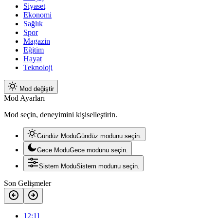
Siyaset
Ekonomi
Sağlık
Spor
Magazin
Eğitim
Hayat
Teknoloji
Mod değiştir
Mod Ayarları
Mod seçin, deneyimini kişiselleştirin.
Gündüz Modu
Gündüz modunu seçin.
Gece Modu
Gece modunu seçin.
Sistem Modu
Sistem modunu seçin.
Son Gelişmeler
12:11