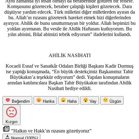
Aynı zamanda iyi insan olmayı da beraberinde götüren bir felsefe.
Komşusunu gözetecek, beraber çalıştığı kişileri gözetecek. Dara
düştüyse yardım edecek. Türk milletini diğer milletlerden ayıran da
bu. Allah’ın rızasını gözeterek hareket etmek bizi diğerlerinden
ayırıyor. Ahilik de bunu unutturmayan bir yoldur. Allah hepimizi bu
yoldan ayırmasın. Bu vesile ile Ahilik Haftasını kutluyorum. Bu
yılın ahisini, Bilal abimizi tebrik ediyorum” ifadelerini kullandı.
AHİLİK NASİHATI
Kocaeli Esnaf ve Sanatkâr Odaları Birliği Başkanı Kadir Durmuş
ise yaptığı konuşmada, “En büyük destekçimiz Başkanımız Tahir
Büyükakın’a teşekkür ediyorum” dedi. Yapılan konuşmaların
arından katılımcılara Başkan Tahir Büyükakın tarafından Ahilik
Nasihati hediye edildi.
Beğendim
Harika
Haha
Vay
Üzgün
Kızgın
”Halkın ve Hakk’ın rızasını gözetiyoruz”
Normal (100%)