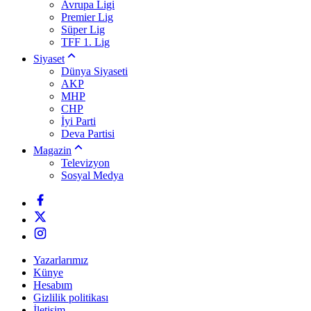
Avrupa Ligi
Premier Lig
Süper Lig
TFF 1. Lig
Siyaset
Dünya Siyaseti
AKP
MHP
CHP
İyi Parti
Deva Partisi
Magazin
Televizyon
Sosyal Medya
Yazarlarımız
Künye
Hesabım
Gizlilik politikası
İletişim