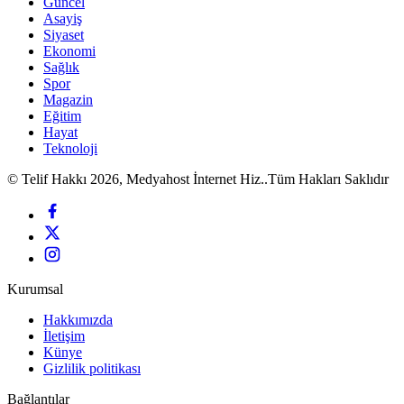
Güncel
Asayiş
Siyaset
Ekonomi
Sağlık
Spor
Magazin
Eğitim
Hayat
Teknoloji
© Telif Hakkı 2026, Medyahost İnternet Hiz..Tüm Hakları Saklıdır
Kurumsal
Hakkımızda
İletişim
Künye
Gizlilik politikası
Bağlantılar