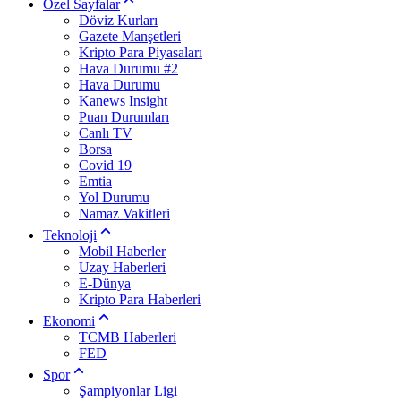
Özel Sayfalar
Döviz Kurları
Gazete Manşetleri
Kripto Para Piyasaları
Hava Durumu #2
Hava Durumu
Kanews Insight
Puan Durumları
Canlı TV
Borsa
Covid 19
Emtia
Yol Durumu
Namaz Vakitleri
Teknoloji
Mobil Haberler
Uzay Haberleri
E-Dünya
Kripto Para Haberleri
Ekonomi
TCMB Haberleri
FED
Spor
Şampiyonlar Ligi