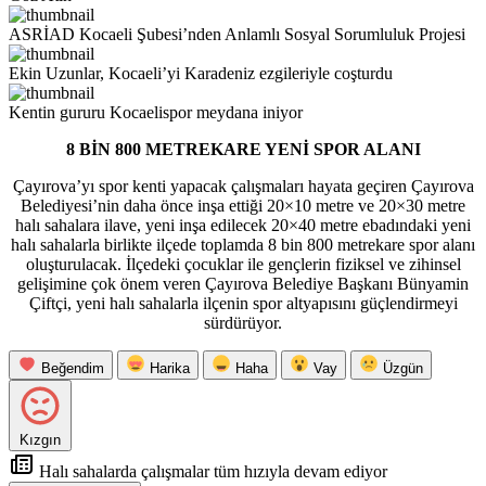
ASRİAD Kocaeli Şubesi’nden Anlamlı Sosyal Sorumluluk Projesi
Ekin Uzunlar, Kocaeli’yi Karadeniz ezgileriyle coşturdu
Kentin gururu Kocaelispor meydana iniyor
8 BİN 800 METREKARE YENİ SPOR ALANI
Çayırova’yı spor kenti yapacak çalışmaları hayata geçiren Çayırova
Belediyesi’nin daha önce inşa ettiği 20×10 metre ve 20×30 metre
halı sahalara ilave, yeni inşa edilecek 20×40 metre ebadındaki yeni
halı sahalarla birlikte ilçede toplamda 8 bin 800 metrekare spor alanı
oluşturulacak. İlçedeki çocuklar ile gençlerin fiziksel ve zihinsel
gelişimine çok önem veren Çayırova Belediye Başkanı Bünyamin
Çiftçi, yeni halı sahalarla ilçenin spor altyapısını güçlendirmeyi
sürdürüyor.
Beğendim
Harika
Haha
Vay
Üzgün
Kızgın
Halı sahalarda çalışmalar tüm hızıyla devam ediyor