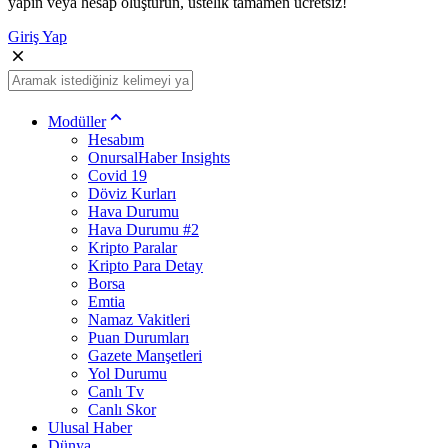
yapın veya hesap oluşturun, üstelik tamamen ücretsiz!
Giriş Yap
Modüller
Hesabım
OnursalHaber Insights
Covid 19
Döviz Kurları
Hava Durumu
Hava Durumu #2
Kripto Paralar
Kripto Para Detay
Borsa
Emtia
Namaz Vakitleri
Puan Durumları
Gazete Manşetleri
Yol Durumu
Canlı Tv
Canlı Skor
Ulusal Haber
Dünya