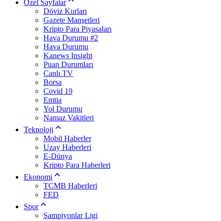
Özel Sayfalar
Döviz Kurları
Gazete Manşetleri
Kripto Para Piyasaları
Hava Durumu #2
Hava Durumu
Kanews Insight
Puan Durumları
Canlı TV
Borsa
Covid 19
Emtia
Yol Durumu
Namaz Vakitleri
Teknoloji
Mobil Haberler
Uzay Haberleri
E-Dünya
Kripto Para Haberleri
Ekonomi
TCMB Haberleri
FED
Spor
Şampiyonlar Ligi