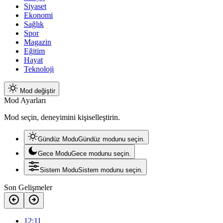
Siyaset
Ekonomi
Sağlık
Spor
Magazin
Eğitim
Hayat
Teknoloji
Mod değiştir
Mod Ayarları
Mod seçin, deneyimini kişiselleştirin.
Gündüz Modu
Gündüz modunu seçin.
Gece Modu
Gece modunu seçin.
Sistem Modu
Sistem modunu seçin.
Son Gelişmeler
12:11