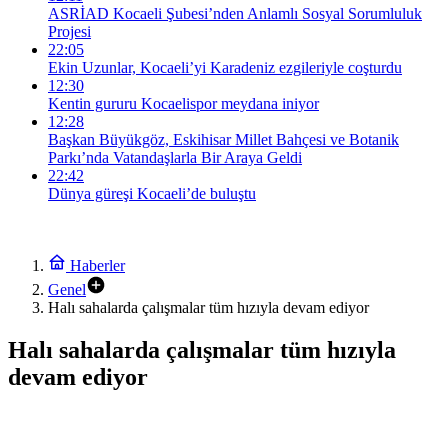
ASRİAD Kocaeli Şubesi’nden Anlamlı Sosyal Sorumluluk
Projesi
22:05
Ekin Uzunlar, Kocaeli’yi Karadeniz ezgileriyle coşturdu
12:30
Kentin gururu Kocaelispor meydana iniyor
12:28
Başkan Büyükgöz, Eskihisar Millet Bahçesi ve Botanik
Parkı’nda Vatandaşlarla Bir Araya Geldi
22:42
Dünya güreşi Kocaeli’de buluştu
Haberler
Genel
Halı sahalarda çalışmalar tüm hızıyla devam ediyor
Halı sahalarda çalışmalar tüm hızıyla
devam ediyor