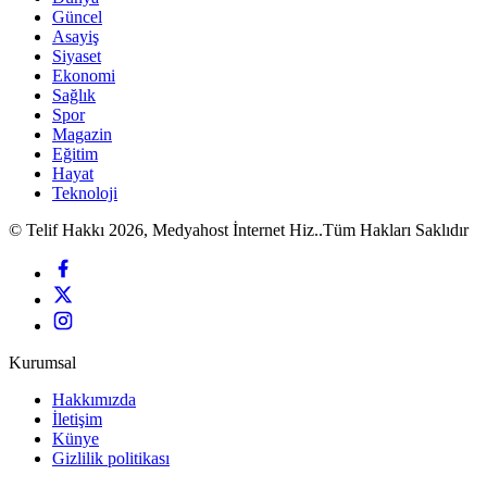
Güncel
Asayiş
Siyaset
Ekonomi
Sağlık
Spor
Magazin
Eğitim
Hayat
Teknoloji
© Telif Hakkı 2026, Medyahost İnternet Hiz..Tüm Hakları Saklıdır
Kurumsal
Hakkımızda
İletişim
Künye
Gizlilik politikası