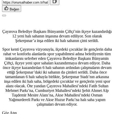
Beğen
Çayırova Belediye Başkanı Bünyamin Çiftçi’nin ilçeye kazandırdığı
12 yeni halı sahanın inşasına devam ediliyor. Son olarak
Şekerpınar’a inşa edilen iki halı sahanın çimi serildi.
Spor kenti Çayırova vizyonuyla, ilçedeki çocuklar ile gençlerin daha
rahat ve konforlu alanlarda spor yapabilmesi adına belediyenin tüm
imkanlarını seferber eden Çayırova Belediye Başkanı Bünyamin
Çiftçi, ilçeye yeni spor sahaları kazandırmaya devam ediyor. Daha
önce ilçeye kazandırılan 6 halı sahanın ardından çalışmaların devam
ettiği Şekerpınar’daki iki sahanın da çimleri serildi. Daha önce
tamamlanan 6 halı sahayla birlikte, Şekerpınar Stadı’nın arkasına
inşa edilen iki halı saha, bölgedeki çocuklar ve gençlerin yeni spor
alanı olacak. Öte yandan Çayırova Mahallesi’ndeki Fatih Sultan
Mehmet Parkı’na, Cumhuriyet Mahallesi’ndeki Şehit Ahmet Alp
Taşdemir Mesire Alanı’na, Akse Mahallesi’ndeki Osman
Yağmurdereli Parkı ve Akse Huzur Parkı’na halı saha yapım
çalışmaları devam ediyor.
Göz Atın