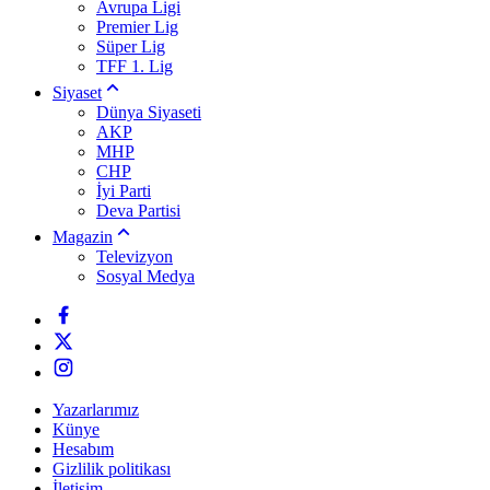
Avrupa Ligi
Premier Lig
Süper Lig
TFF 1. Lig
Siyaset
Dünya Siyaseti
AKP
MHP
CHP
İyi Parti
Deva Partisi
Magazin
Televizyon
Sosyal Medya
Yazarlarımız
Künye
Hesabım
Gizlilik politikası
İletişim