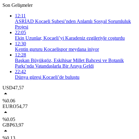
Son Gelişmeler
12:11
ASRİAD Kocaeli Şubesi’nden Anlamlı Sosyal Sorumluluk
Projesi
22:05
Ekin Uzunlar, Kocaeli’yi Karadeniz ezgileriyle coşturdu
12:30
Kentin gururu Kocaelispor meydana iniyor
12:28
Başkan Büyükgöz, Eskihisar Millet Bahçesi ve Botanik
Parkı’nda Vatandaşlarla Bir Araya Geldi
22:42
Dünya güreşi Kocaeli’de buluştu
USD
47,57
%0.06
EURO
54,77
%0.05
GBP
63,97
%0.13