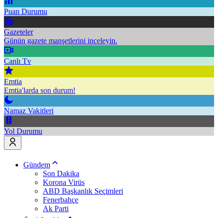
Puan Durumu
Gazeteler
Günün gazete manşetlerini inceleyin.
Canlı Tv
Emtia
Emtia'larda son durum!
Namaz Vakitleri
Yol Durumu
Gündem
Son Dakika
Korona Virüs
ABD Başkanlık Seçimleri
Fenerbahçe
Ak Parti