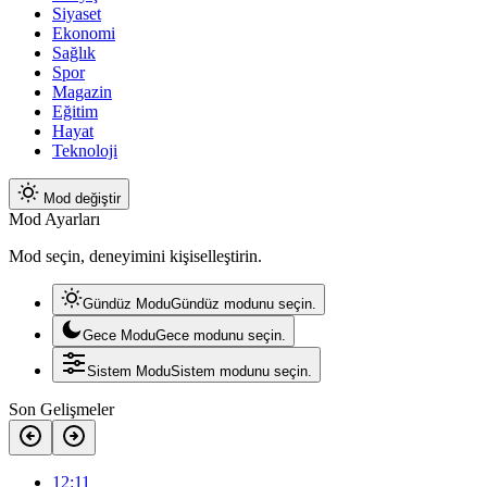
Siyaset
Ekonomi
Sağlık
Spor
Magazin
Eğitim
Hayat
Teknoloji
Mod değiştir
Mod Ayarları
Mod seçin, deneyimini kişiselleştirin.
Gündüz Modu
Gündüz modunu seçin.
Gece Modu
Gece modunu seçin.
Sistem Modu
Sistem modunu seçin.
Son Gelişmeler
12:11