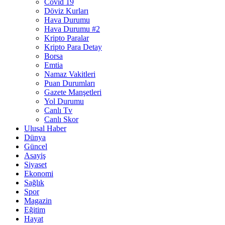
Covid 19
Döviz Kurları
Hava Durumu
Hava Durumu #2
Kripto Paralar
Kripto Para Detay
Borsa
Emtia
Namaz Vakitleri
Puan Durumları
Gazete Manşetleri
Yol Durumu
Canlı Tv
Canlı Skor
Ulusal Haber
Dünya
Güncel
Asayiş
Siyaset
Ekonomi
Sağlık
Spor
Magazin
Eğitim
Hayat