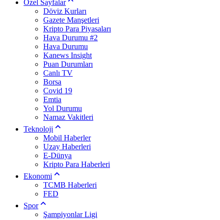
Özel Sayfalar
Döviz Kurları
Gazete Manşetleri
Kripto Para Piyasaları
Hava Durumu #2
Hava Durumu
Kanews Insight
Puan Durumları
Canlı TV
Borsa
Covid 19
Emtia
Yol Durumu
Namaz Vakitleri
Teknoloji
Mobil Haberler
Uzay Haberleri
E-Dünya
Kripto Para Haberleri
Ekonomi
TCMB Haberleri
FED
Spor
Şampiyonlar Ligi