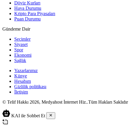
Döviz Kurları
Hava Durumu
Kripto Para Piyasaları
Puan Durumu
Gündeme Dair
Seçimler
Siyaset
Spor
Ekonomi
Sağlık
Yazarlarımız
Künye
Hesabım
Gizlilik politikası
İletişim
© Telif Hakkı 2026, Medyahost İnternet Hiz..Tüm Hakları Saklıdır
casino
canlı
ev
KAI ile Sohbet Et
siteleri
casino
yapımı
casino
siteleri
salça
siteleri
en
çeşitleri