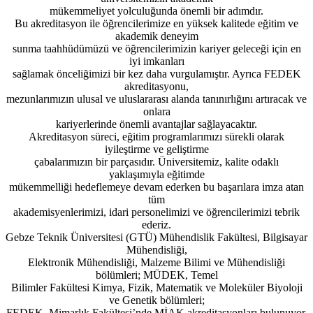
mükemmeliyet yolculuğunda önemli bir adımdır.
Bu akreditasyon ile öğrencilerimize en yüksek kalitede eğitim ve
akademik deneyim
sunma taahhüdümüzü ve öğrencilerimizin kariyer geleceği için en
iyi imkanları
sağlamak önceliğimizi bir kez daha vurgulamıştır. Ayrıca FEDEK
akreditasyonu,
mezunlarımızın ulusal ve uluslararası alanda tanınırlığını artıracak ve
onlara
kariyerlerinde önemli avantajlar sağlayacaktır.
Akreditasyon süreci, eğitim programlarımızı sürekli olarak
iyileştirme ve geliştirme
çabalarımızın bir parçasıdır. Üniversitemiz, kalite odaklı
yaklaşımıyla eğitimde
mükemmelliği hedeflemeye devam ederken bu başarılara imza atan
tüm
akademisyenlerimizi, idari personelimizi ve öğrencilerimizi tebrik
ederiz.
Gebze Teknik Üniversitesi (GTÜ) Mühendislik Fakültesi, Bilgisayar
Mühendisliği,
Elektronik Mühendisliği, Malzeme Bilimi ve Mühendisliği
bölümleri; MÜDEK, Temel
Bilimler Fakültesi Kimya, Fizik, Matematik ve Moleküler Biyoloji
ve Genetik bölümleri;
FEDEK, Mimarlık Fakültesi’nde MİAK akreditasyonları bulunuyor.