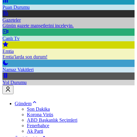
Puan Durumu
Gazeteler
Günün gazete manşetlerini inceleyin.
Canlı Tv
Emtia
Emtia'larda son durum!
Namaz Vakitleri
Yol Durumu
Gündem
Son Dakika
Korona Virüs
ABD Başkanlık Seçimleri
Fenerbahçe
Ak Parti