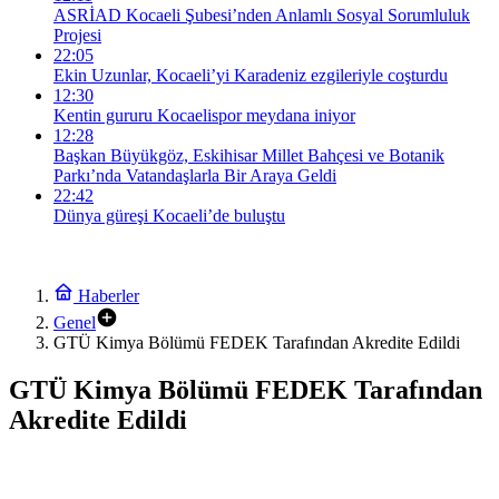
ASRİAD Kocaeli Şubesi’nden Anlamlı Sosyal Sorumluluk
Projesi
22:05
Ekin Uzunlar, Kocaeli’yi Karadeniz ezgileriyle coşturdu
12:30
Kentin gururu Kocaelispor meydana iniyor
12:28
Başkan Büyükgöz, Eskihisar Millet Bahçesi ve Botanik
Parkı’nda Vatandaşlarla Bir Araya Geldi
22:42
Dünya güreşi Kocaeli’de buluştu
Haberler
Genel
GTÜ Kimya Bölümü FEDEK Tarafından Akredite Edildi
GTÜ Kimya Bölümü FEDEK Tarafından
Akredite Edildi