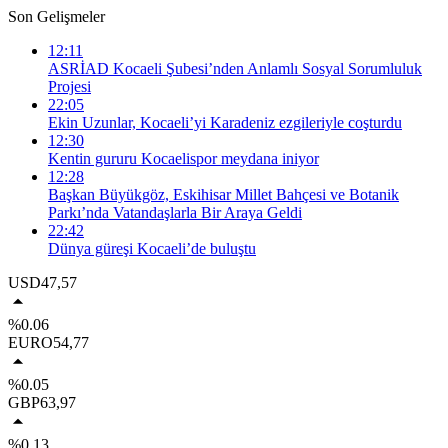
Son Gelişmeler
12:11
ASRİAD Kocaeli Şubesi’nden Anlamlı Sosyal Sorumluluk
Projesi
22:05
Ekin Uzunlar, Kocaeli’yi Karadeniz ezgileriyle coşturdu
12:30
Kentin gururu Kocaelispor meydana iniyor
12:28
Başkan Büyükgöz, Eskihisar Millet Bahçesi ve Botanik
Parkı’nda Vatandaşlarla Bir Araya Geldi
22:42
Dünya güreşi Kocaeli’de buluştu
USD
47,57
%0.06
EURO
54,77
%0.05
GBP
63,97
%0.13