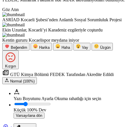
Göz Atın
ASRİAD Kocaeli Şubesi’nden Anlamlı Sosyal Sorumluluk Projesi
Ekin Uzunlar, Kocaeli’yi Karadeniz ezgileriyle coşturdu
Kentin gururu Kocaelispor meydana iniyor
Beğendim
Harika
Haha
Vay
Üzgün
Kızgın
GTÜ Kimya Bölümü FEDEK Tarafından Akredite Edildi
Normal (100%)
Yazı Boyutunu Ayarla
Okuma rahatlığı için seçin
Küçük
100%
Dev
Varsayılana dön