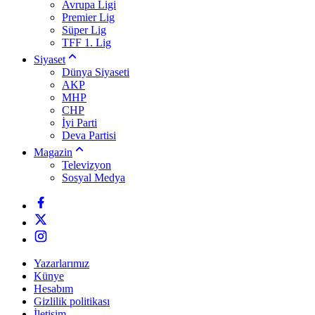
Avrupa Ligi
Premier Lig
Süper Lig
TFF 1. Lig
Siyaset
Dünya Siyaseti
AKP
MHP
CHP
İyi Parti
Deva Partisi
Magazin
Televizyon
Sosyal Medya
Yazarlarımız
Künye
Hesabım
Gizlilik politikası
İletişim