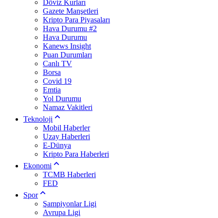
Döviz Kurları
Gazete Manşetleri
Kripto Para Piyasaları
Hava Durumu #2
Hava Durumu
Kanews Insight
Puan Durumları
Canlı TV
Borsa
Covid 19
Emtia
Yol Durumu
Namaz Vakitleri
Teknoloji
Mobil Haberler
Uzay Haberleri
E-Dünya
Kripto Para Haberleri
Ekonomi
TCMB Haberleri
FED
Spor
Şampiyonlar Ligi
Avrupa Ligi