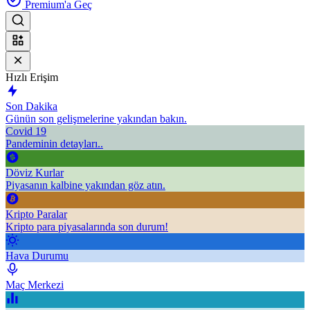
Premium'a Geç
Hızlı Erişim
Son Dakika
Günün son gelişmelerine yakından bakın.
Covid 19
Pandeminin detayları..
Döviz Kurlar
Piyasanın kalbine yakından göz atın.
Kripto Paralar
Kripto para piyasalarında son durum!
Hava Durumu
Maç Merkezi