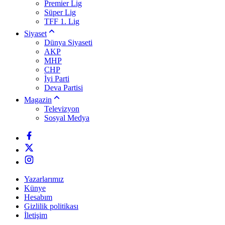
Premier Lig
Süper Lig
TFF 1. Lig
Siyaset
Dünya Siyaseti
AKP
MHP
CHP
İyi Parti
Deva Partisi
Magazin
Televizyon
Sosyal Medya
Yazarlarımız
Künye
Hesabım
Gizlilik politikası
İletişim