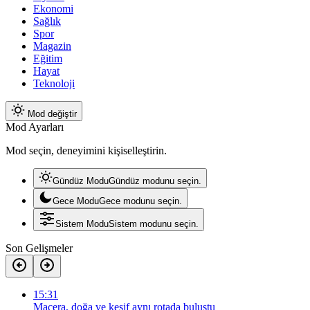
Ekonomi
Sağlık
Spor
Magazin
Eğitim
Hayat
Teknoloji
Mod değiştir
Mod Ayarları
Mod seçin, deneyimini kişiselleştirin.
Gündüz Modu
Gündüz modunu seçin.
Gece Modu
Gece modunu seçin.
Sistem Modu
Sistem modunu seçin.
Son Gelişmeler
15:31
Macera, doğa ve keşif aynı rotada buluştu