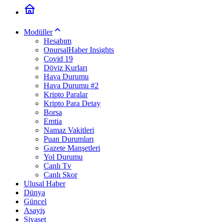
Modüller
Hesabım
OnursalHaber Insights
Covid 19
Döviz Kurları
Hava Durumu
Hava Durumu #2
Kripto Paralar
Kripto Para Detay
Borsa
Emtia
Namaz Vakitleri
Puan Durumları
Gazete Manşetleri
Yol Durumu
Canlı Tv
Canlı Skor
Ulusal Haber
Dünya
Güncel
Asayiş
Siyaset