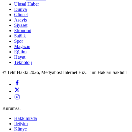
Ulusal Haber
Dünya
Güncel
Asayiş
Siyaset
Ekonomi
Sağlık
Spor
Magazin
Eğitim
Hayat
Teknoloji
© Telif Hakkı 2026, Medyahost İnternet Hiz..Tüm Hakları Saklıdır
Kurumsal
Hakkımızda
İletişim
Künye