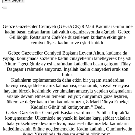
Beğen
Gebze Gazeteciler Cemiyeti (GEGACE) 8 Mart Kadınlar Günü’nde
kadın basın çalışanlarını kahvaltılı organizasyonda ağırladı. Gebze
Güllüoğlu Restaurant-Cafe’de düzenlenen kutlama etkiniğine
cemiyet üyesi kadınlar ve eşleri katıldı.
Gebze Gazeteciler Cemiyeti Başkanı Levent Altun, kutlama da
yaptığı konuşmada sözlerine kadın cinayetlerini lanetleyerek başladı.
Altun; ‘’geçtiğimiz ay eşi tarafından katledilen basın çalışanı Tülay
Dağaşan’ı rahmetle anıyoruz. İnşallah kadın cinayetleri artık son
bulur.
Kadınların toplumumuzda daha etkin bir yaşam standardına
kavuşması, şiddete maruz kalmaması, ekonomik, sosyal ve siyasi
hayatın birçok kesiminde yer almaları amacıyla yapılan çalışmaların
artarak devam etmesini temenni ediyor; dünyamızı güzelleştiren,
ülkemize değer katan tüm kadınlarımızın, 8 Mart Dünya Emekçi
Kadınlar Günü’ nü kutluyorum.’’ Dedi.
Gebze Gazeteciler Cemiyeti Başkan yardımcısı Sabiha Toprak’ta
konuşmasında; Ülkemizde ne yazık ki kadına karşı şiddet vakaları
hala yükselmeye devam ediyor, maalesef ülkemizdeki kadınların
katledilmesinin önüne geçilememekte. Kadın katlinin, Cumhuriyetin
ikinci Yüzyılında da devam ettiğini görüyoruz.