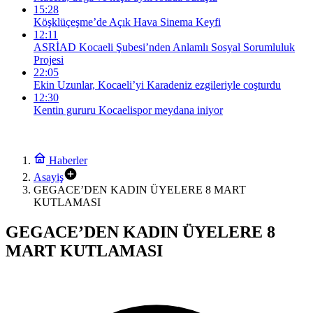
15:28
Köşklüçeşme’de Açık Hava Sinema Keyfi
12:11
ASRİAD Kocaeli Şubesi’nden Anlamlı Sosyal Sorumluluk
Projesi
22:05
Ekin Uzunlar, Kocaeli’yi Karadeniz ezgileriyle coşturdu
12:30
Kentin gururu Kocaelispor meydana iniyor
Haberler
Asayiş
GEGACE’DEN KADIN ÜYELERE 8 MART
KUTLAMASI
GEGACE’DEN KADIN ÜYELERE 8
MART KUTLAMASI