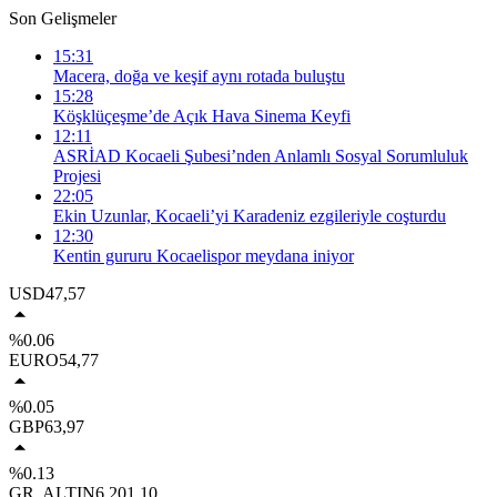
Son Gelişmeler
15:31
Macera, doğa ve keşif aynı rotada buluştu
15:28
Köşklüçeşme’de Açık Hava Sinema Keyfi
12:11
ASRİAD Kocaeli Şubesi’nden Anlamlı Sosyal Sorumluluk
Projesi
22:05
Ekin Uzunlar, Kocaeli’yi Karadeniz ezgileriyle coşturdu
12:30
Kentin gururu Kocaelispor meydana iniyor
USD
47,57
%0.06
EURO
54,77
%0.05
GBP
63,97
%0.13
GR. ALTIN
6.201,10