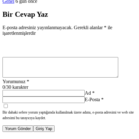
Genel
6 gün önce
Bir Cevap Yaz
E-posta adresiniz yayınlanmayacak.
Gerekli alanlar
*
ile
işaretlenmişlerdir
Yorumunuz
*
0
/30 karakter
Ad
*
E-Posta
*
Bir dahaki sefere yorum yaptığımda kullanılmak üzere adımı, e-posta adresimi ve web site
adresimi bu tarayıcıya kaydet.
Yorum Gönder
Giriş Yap