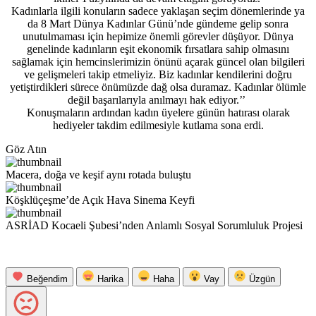
Kadınlarla ilgili konuların sadece yaklaşan seçim dönemlerinde ya
da 8 Mart Dünya Kadınlar Günü’nde gündeme gelip sonra
unutulmaması için hepimize önemli görevler düşüyor. Dünya
genelinde kadınların eşit ekonomik fırsatlara sahip olmasını
sağlamak için hemcinslerimizin önünü açarak güncel olan bilgileri
ve gelişmeleri takip etmeliyiz. Biz kadınlar kendilerini doğru
yetiştirdikleri sürece önümüzde dağ olsa duramaz. Kadınlar ölümle
değil başarılarıyla anılmayı hak ediyor.’’
Konuşmaların ardından kadın üyelere günün hatırası olarak
hediyeler takdim edilmesiyle kutlama sona erdi.
Göz Atın
Macera, doğa ve keşif aynı rotada buluştu
Köşklüçeşme’de Açık Hava Sinema Keyfi
ASRİAD Kocaeli Şubesi’nden Anlamlı Sosyal Sorumluluk Projesi
Beğendim
Harika
Haha
Vay
Üzgün