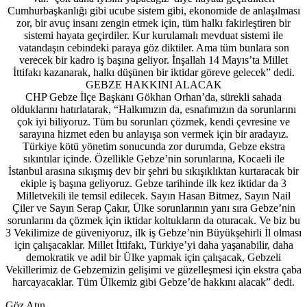
Cumhurbaşkanlığı gibi ucube sistem gibi, ekonomide de anlaşılması
zor, bir avuç insanı zengin etmek için, tüm halkı fakirleştiren bir
sistemi hayata geçirdiler. Kur kurulamalı mevduat sistemi ile
vatandaşın cebindeki paraya göz diktiler. Ama tüm bunlara son
verecek bir kadro iş başına geliyor. İnşallah 14 Mayıs’ta Millet
İttifakı kazanarak, halkı düşünen bir iktidar göreve gelecek” dedi.
GEBZE HAKKINI ALACAK
CHP Gebze İlçe Başkanı Gökhan Orhan’da, sürekli sahada
olduklarını hatırlatarak, “Halkımızın da, esnafımızın da sorunlarını
çok iyi biliyoruz. Tüm bu sorunları çözmek, kendi çevresine ve
sarayına hizmet eden bu anlayışa son vermek için bir aradayız.
Türkiye kötü yönetim sonucunda zor durumda, Gebze ekstra
sıkıntılar içinde. Özellikle Gebze’nin sorunlarına, Kocaeli ile
İstanbul arasına sıkışmış dev bir şehri bu sıkışıklıktan kurtaracak bir
ekiple iş başına geliyoruz. Gebze tarihinde ilk kez iktidar da 3
Milletvekili ile temsil edilecek. Sayın Hasan Bitmez, Sayın Nail
Çiler ve Sayın Serap Çakır, Ülke sorunlarının yanı sıra Gebze’nin
sorunlarını da çözmek için iktidar koltukların da oturacak. Ve biz bu
3 Vekilimize de güveniyoruz, ilk iş Gebze’nin Büyükşehirli İl olması
için çalışacaklar. Millet İttifakı, Türkiye’yi daha yaşanabilir, daha
demokratik ve adil bir Ülke yapmak için çalışacak, Gebzeli
Vekillerimiz de Gebzemizin gelişimi ve güzelleşmesi için ekstra çaba
harcayacaklar. Tüm Ülkemiz gibi Gebze’de hakkını alacak” dedi.
Göz Atın