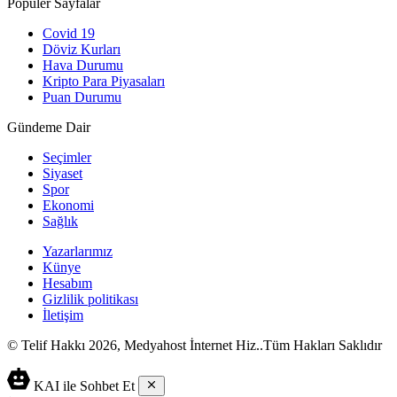
Popüler Sayfalar
Covid 19
Döviz Kurları
Hava Durumu
Kripto Para Piyasaları
Puan Durumu
Gündeme Dair
Seçimler
Siyaset
Spor
Ekonomi
Sağlık
Yazarlarımız
Künye
Hesabım
Gizlilik politikası
İletişim
© Telif Hakkı 2026, Medyahost İnternet Hiz..Tüm Hakları Saklıdır
casino
canlı
ev
KAI ile Sohbet Et
siteleri
casino
yapımı