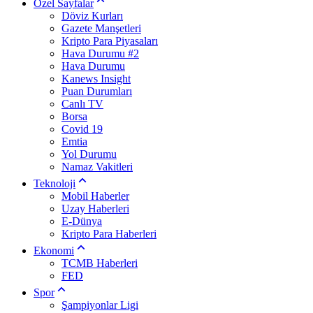
Özel Sayfalar
Döviz Kurları
Gazete Manşetleri
Kripto Para Piyasaları
Hava Durumu #2
Hava Durumu
Kanews Insight
Puan Durumları
Canlı TV
Borsa
Covid 19
Emtia
Yol Durumu
Namaz Vakitleri
Teknoloji
Mobil Haberler
Uzay Haberleri
E-Dünya
Kripto Para Haberleri
Ekonomi
TCMB Haberleri
FED
Spor
Şampiyonlar Ligi