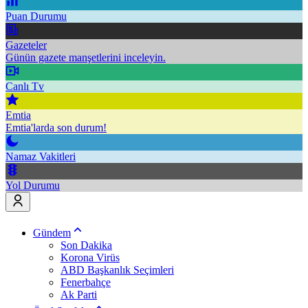
Puan Durumu
Gazeteler
Günün gazete manşetlerini inceleyin.
Canlı Tv
Emtia
Emtia'larda son durum!
Namaz Vakitleri
Yol Durumu
Gündem
Son Dakika
Korona Virüs
ABD Başkanlık Seçimleri
Fenerbahçe
Ak Parti