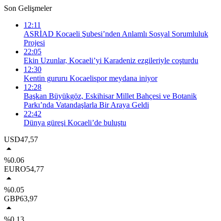
Son Gelişmeler
12:11
ASRİAD Kocaeli Şubesi’nden Anlamlı Sosyal Sorumluluk
Projesi
22:05
Ekin Uzunlar, Kocaeli’yi Karadeniz ezgileriyle coşturdu
12:30
Kentin gururu Kocaelispor meydana iniyor
12:28
Başkan Büyükgöz, Eskihisar Millet Bahçesi ve Botanik
Parkı’nda Vatandaşlarla Bir Araya Geldi
22:42
Dünya güreşi Kocaeli’de buluştu
USD
47,57
%0.06
EURO
54,77
%0.05
GBP
63,97
%0.13