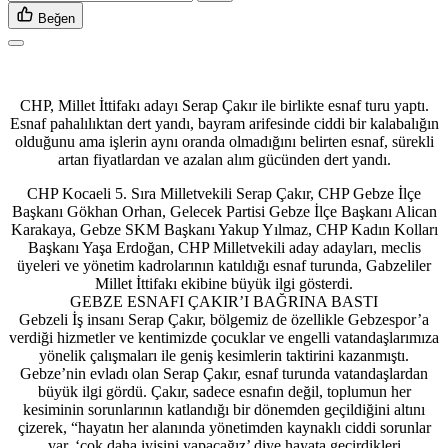
Beğen
CHP, Millet İttifakı adayı Serap Çakır ile birlikte esnaf turu yaptı.
Esnaf pahalılıktan dert yandı, bayram arifesinde ciddi bir kalabalığın
olduğunu ama işlerin aynı oranda olmadığını belirten esnaf, sürekli
artan fiyatlardan ve azalan alım gücünden dert yandı.
CHP Kocaeli 5. Sıra Milletvekili Serap Çakır, CHP Gebze İlçe
Başkanı Gökhan Orhan, Gelecek Partisi Gebze İlçe Başkanı Alican
Karakaya, Gebze SKM Başkanı Yakup Yılmaz, CHP Kadın Kolları
Başkanı Yaşa Erdoğan, CHP Milletvekili aday adayları, meclis
üyeleri ve yönetim kadrolarının katıldığı esnaf turunda, Gabzeliler
Millet İttifakı ekibine büyük ilgi gösterdi.
GEBZE ESNAFI ÇAKIR’I BAĞRINA BASTI
Gebzeli İş insanı Serap Çakır, bölgemiz de özellikle Gebzespor’a
verdiği hizmetler ve kentimizde çocuklar ve engelli vatandaşlarımıza
yönelik çalışmaları ile geniş kesimlerin taktirini kazanmıştı.
Gebze’nin evladı olan Serap Çakır, esnaf turunda vatandaşlardan
büyük ilgi gördü. Çakır, sadece esnafın değil, toplumun her
kesiminin sorunlarının katlandığı bir dönemden geçildiğini altını
çizerek, “hayatın her alanında yönetimden kaynaklı ciddi sorunlar
var. ‘çok daha iyisini yapacağız’ diye hayata geçirdikleri