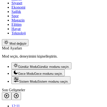
Siyaset
Ekonomi
Sağlık
Spor
Magazin
Eğitim
Hayat
Teknoloji
Mod değiştir
Mod Ayarları
Mod seçin, deneyimini kişiselleştirin.
Gündüz Modu
Gündüz modunu seçin.
Gece Modu
Gece modunu seçin.
Sistem Modu
Sistem modunu seçin.
Son Gelişmeler
12:11