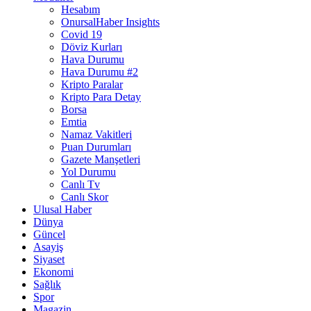
Hesabım
OnursalHaber Insights
Covid 19
Döviz Kurları
Hava Durumu
Hava Durumu #2
Kripto Paralar
Kripto Para Detay
Borsa
Emtia
Namaz Vakitleri
Puan Durumları
Gazete Manşetleri
Yol Durumu
Canlı Tv
Canlı Skor
Ulusal Haber
Dünya
Güncel
Asayiş
Siyaset
Ekonomi
Sağlık
Spor
Magazin