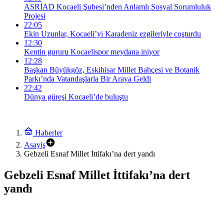
ASRİAD Kocaeli Şubesi’nden Anlamlı Sosyal Sorumluluk
Projesi
22:05
Ekin Uzunlar, Kocaeli’yi Karadeniz ezgileriyle coşturdu
12:30
Kentin gururu Kocaelispor meydana iniyor
12:28
Başkan Büyükgöz, Eskihisar Millet Bahçesi ve Botanik
Parkı’nda Vatandaşlarla Bir Araya Geldi
22:42
Dünya güreşi Kocaeli’de buluştu
Haberler
Asayiş
Gebzeli Esnaf Millet İttifakı’na dert yandı
Gebzeli Esnaf Millet İttifakı’na dert
yandı