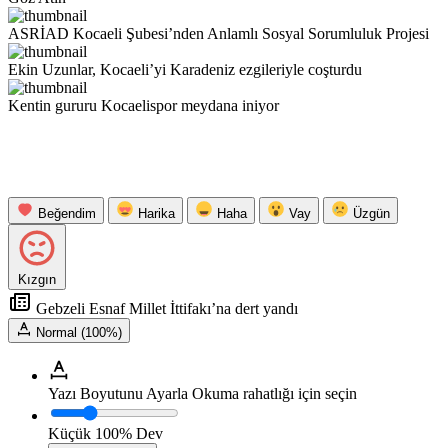
ASRİAD Kocaeli Şubesi’nden Anlamlı Sosyal Sorumluluk Projesi
Ekin Uzunlar, Kocaeli’yi Karadeniz ezgileriyle coşturdu
Kentin gururu Kocaelispor meydana iniyor
Beğendim
Harika
Haha
Vay
Üzgün
Kızgın
Gebzeli Esnaf Millet İttifakı’na dert yandı
Normal (100%)
Yazı Boyutunu Ayarla
Okuma rahatlığı için seçin
Küçük
100%
Dev