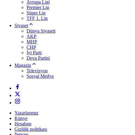
Avrupa Ligi
Premier Lig
Süper Lig
TFF 1. Lig
Siyaset
Dünya Siyaseti
AKP
MHP
CHP
İyi Parti
Deva Partisi
Magazin
Televizyon
Sosyal Medya
Yazarlarımız
Künye
Hesabım
Gizlilik politikası
İletişim