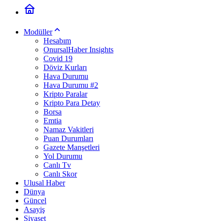
Modüller
Hesabım
OnursalHaber Insights
Covid 19
Döviz Kurları
Hava Durumu
Hava Durumu #2
Kripto Paralar
Kripto Para Detay
Borsa
Emtia
Namaz Vakitleri
Puan Durumları
Gazete Manşetleri
Yol Durumu
Canlı Tv
Canlı Skor
Ulusal Haber
Dünya
Güncel
Asayiş
Siyaset