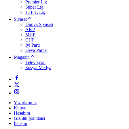
Premier Lig
Süper Lig
TFF 1. Lig
Siyaset
Dünya Siyaseti
AKP
MHP
CHP
İyi Parti
Deva Partisi
Magazin
Televizyon
Sosyal Medya
Yazarlarımız
Künye
Hesabım
Gizlilik politikası
İletişim