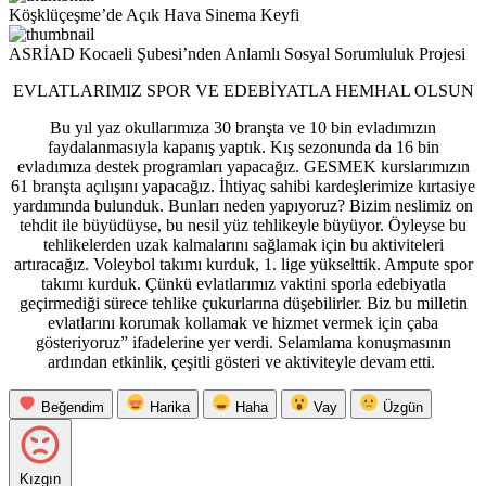
Köşklüçeşme’de Açık Hava Sinema Keyfi
ASRİAD Kocaeli Şubesi’nden Anlamlı Sosyal Sorumluluk Projesi
EVLATLARIMIZ SPOR VE EDEBİYATLA HEMHAL OLSUN
Bu yıl yaz okullarımıza 30 branşta ve 10 bin evladımızın
faydalanmasıyla kapanış yaptık. Kış sezonunda da 16 bin
evladımıza destek programları yapacağız. GESMEK kurslarımızın
61 branşta açılışını yapacağız. İhtiyaç sahibi kardeşlerimize kırtasiye
yardımında bulunduk. Bunları neden yapıyoruz? Bizim neslimiz on
tehdit ile büyüdüyse, bu nesil yüz tehlikeyle büyüyor. Öyleyse bu
tehlikelerden uzak kalmalarını sağlamak için bu aktiviteleri
artıracağız. Voleybol takımı kurduk, 1. lige yükselttik. Ampute spor
takımı kurduk. Çünkü evlatlarımız vaktini sporla edebiyatla
geçirmediği sürece tehlike çukurlarına düşebilirler. Biz bu milletin
evlatlarını korumak kollamak ve hizmet vermek için çaba
gösteriyoruz” ifadelerine yer verdi. Selamlama konuşmasının
ardından etkinlik, çeşitli gösteri ve aktiviteyle devam etti.
Beğendim
Harika
Haha
Vay
Üzgün
Kızgın