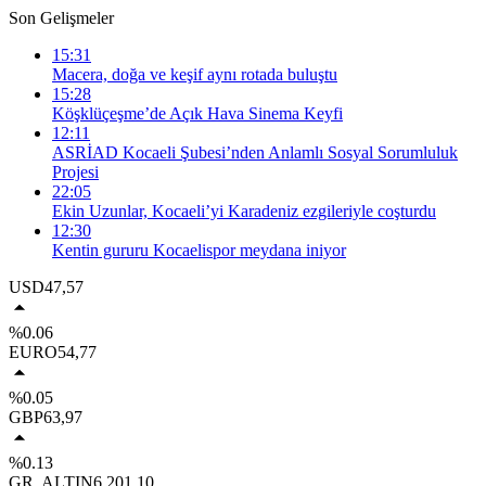
Son Gelişmeler
15:31
Macera, doğa ve keşif aynı rotada buluştu
15:28
Köşklüçeşme’de Açık Hava Sinema Keyfi
12:11
ASRİAD Kocaeli Şubesi’nden Anlamlı Sosyal Sorumluluk
Projesi
22:05
Ekin Uzunlar, Kocaeli’yi Karadeniz ezgileriyle coşturdu
12:30
Kentin gururu Kocaelispor meydana iniyor
USD
47,57
%0.06
EURO
54,77
%0.05
GBP
63,97
%0.13
GR. ALTIN
6.201,10