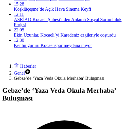
15:28
Köşklüçeşme’de Açık Hava Sinema Keyfi
12:11
ASRİAD Kocaeli Şubesi’nden Anlamlı Sosyal Sorumluluk
Projesi
22:05
Ekin Uzunlar, Kocaeli’yi Karadeniz ezgileriyle coşturdu
12:30
Kentin gururu Kocaelispor meydana iniyor
Haberler
Genel
Gebze’de ‘Yaza Veda Okula Merhaba’ Buluşması
Gebze’de ‘Yaza Veda Okula Merhaba’
Buluşması