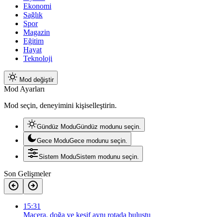
Ekonomi
Sağlık
Spor
Magazin
Eğitim
Hayat
Teknoloji
Mod değiştir
Mod Ayarları
Mod seçin, deneyimini kişiselleştirin.
Gündüz Modu
Gündüz modunu seçin.
Gece Modu
Gece modunu seçin.
Sistem Modu
Sistem modunu seçin.
Son Gelişmeler
15:31
Macera, doğa ve keşif aynı rotada buluştu