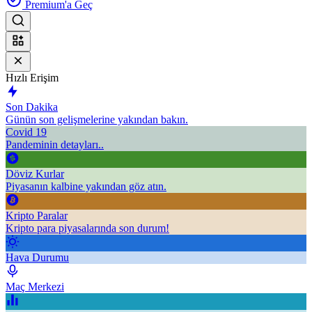
Premium'a Geç
Hızlı Erişim
Son Dakika
Günün son gelişmelerine yakından bakın.
Covid 19
Pandeminin detayları..
Döviz Kurlar
Piyasanın kalbine yakından göz atın.
Kripto Paralar
Kripto para piyasalarında son durum!
Hava Durumu
Maç Merkezi