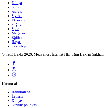
Dünya
Güncel
Asayiş
Siyaset
Ekonomi
Sağlık
Spor
Magazin
Eğitim
Hayat
Teknoloji
© Telif Hakkı 2026, Medyahost İnternet Hiz..Tüm Hakları Saklıdır
Kurumsal
Hakkımızda
İletişim
Künye
Gizlilik politikası