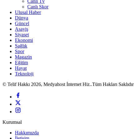
Canlı Tv
Canlı Skor
Ulusal Haber
Dünya
Güncel
Asayiş
Siyaset
Ekonomi
Sağlık
Spor
Magazin
Eğitim
Hayat
Teknoloji
© Telif Hakkı 2026, Medyahost İnternet Hiz..Tüm Hakları Saklıdır
Kurumsal
Hakkımızda
İletişim