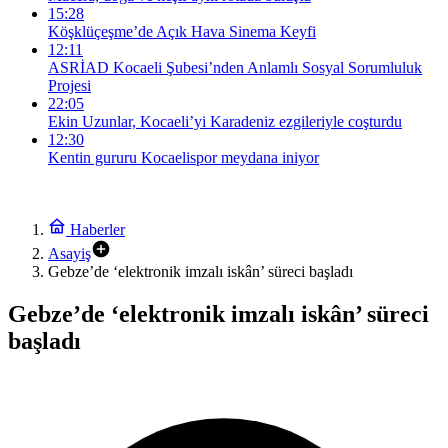
15:28
Köşklüçeşme’de Açık Hava Sinema Keyfi
12:11
ASRİAD Kocaeli Şubesi’nden Anlamlı Sosyal Sorumluluk
Projesi
22:05
Ekin Uzunlar, Kocaeli’yi Karadeniz ezgileriyle coşturdu
12:30
Kentin gururu Kocaelispor meydana iniyor
Haberler
Asayiş
Gebze’de ‘elektronik imzalı iskân’ süreci başladı
Gebze’de ‘elektronik imzalı iskân’ süreci
başladı