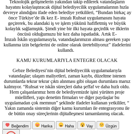
Teknolojik gelişmelerin yakından takip edilerek vatandaşların
hayatını kolaylaştıracak dijital belediyecilik uygulamalarının hızla
devreye alındığını ifade eden belediye yetkilileri, “Bundan birkaç ay
önce Türkiye’de ilk kez E- imzalı Ruhsat uygulamasını hayata
geçirerek, bu alandaki iş ve işlem yükünü hafifletmiş ve büyük
kolaylık sağlamıştık. Şimdi yine bir ilki hayata geçirdik ve ilklerin
öncüsü olduğumuzu bir kez daha ispatladık. Artık E-
İmzalı İskân uygulamasıyla, vatandaşlarımızın alması gereken yapı
kullanma izin belgelerini de online olarak üretebiliyoruz” ifadelerini
kullandı.
KAMU KURUMLARIYLA ENTEGRE OLACAK
Gebze Belediyesi’nin dijital belediyecilik uygulamalarıyla
vatandaşlar; ulaşım maliyetleri, zaman kaybı, düzeltme istenen
durumlarda tekrar tekrar çıktı alınması gibi oluşan durumlara maruz
kalmıyor. “Ruhsat ve iskân süreçleri daha şeffaf ve daha hızlı oldu.
Hem çalışanlarımız hem de belediyemizde işini yürüten proje
müellifleri, yapı denetim firmaları ve diğer paydaşlar bu
uygulamadan çok memnun” şeklinde ifadeler kullanan yetkililer, “
Yakın zamanda sistemin diğer kamu kurumları ile entegrasyonu ile
de bütün onay süreçlerinin dijitalleşmesi tamamlanmış olacak.
Beğendim
Harika
Haha
Vay
Üzgün