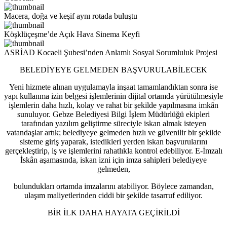
Macera, doğa ve keşif aynı rotada buluştu
Köşklüçeşme’de Açık Hava Sinema Keyfi
ASRİAD Kocaeli Şubesi’nden Anlamlı Sosyal Sorumluluk Projesi
BELEDİYEYE GELMEDEN BAŞVURULABİLECEK
Yeni hizmete alınan uygulamayla inşaat tamamlandıktan sonra ise
yapı kullanma izin belgesi işlemlerinin dijital ortamda yürütülmesiyle
işlemlerin daha hızlı, kolay ve rahat bir şekilde yapılmasına imkân
sunuluyor. Gebze Belediyesi Bilgi İşlem Müdürlüğü ekipleri
tarafından yazılım geliştirme süreciyle iskan almak isteyen
vatandaşlar artık; belediyeye gelmeden hızlı ve güvenilir bir şekilde
sisteme giriş yaparak, istedikleri yerden iskan başvurularını
gerçekleştirip, iş ve işlemlerini rahatlıkla kontrol edebiliyor. E-İmzalı
İskân aşamasında, iskan izni için imza sahipleri belediyeye
gelmeden,
bulundukları ortamda imzalarını atabiliyor. Böylece zamandan,
ulaşım maliyetlerinden ciddi bir şekilde tasarruf ediliyor.
BİR İLK DAHA HAYATA GEÇİRİLDİ