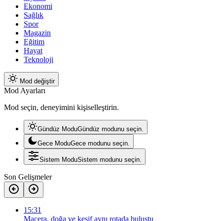
Ekonomi
Sağlık
Spor
Magazin
Eğitim
Hayat
Teknoloji
Mod değiştir
Mod Ayarları
Mod seçin, deneyimini kişiselleştirin.
Gündüz Modu
Gündüz modunu seçin.
Gece Modu
Gece modunu seçin.
Sistem Modu
Sistem modunu seçin.
Son Gelişmeler
15:31
Macera, doğa ve keşif aynı rotada buluştu