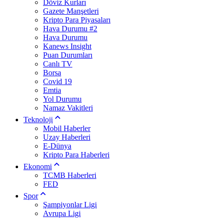
Döviz Kurları
Gazete Manşetleri
Kripto Para Piyasaları
Hava Durumu #2
Hava Durumu
Kanews Insight
Puan Durumları
Canlı TV
Borsa
Covid 19
Emtia
Yol Durumu
Namaz Vakitleri
Teknoloji
Mobil Haberler
Uzay Haberleri
E-Dünya
Kripto Para Haberleri
Ekonomi
TCMB Haberleri
FED
Spor
Şampiyonlar Ligi
Avrupa Ligi