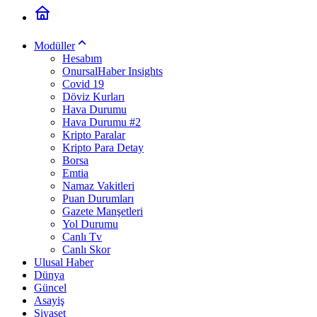
Modüller
Hesabım
OnursalHaber Insights
Covid 19
Döviz Kurları
Hava Durumu
Hava Durumu #2
Kripto Paralar
Kripto Para Detay
Borsa
Emtia
Namaz Vakitleri
Puan Durumları
Gazete Manşetleri
Yol Durumu
Canlı Tv
Canlı Skor
Ulusal Haber
Dünya
Güncel
Asayiş
Siyaset