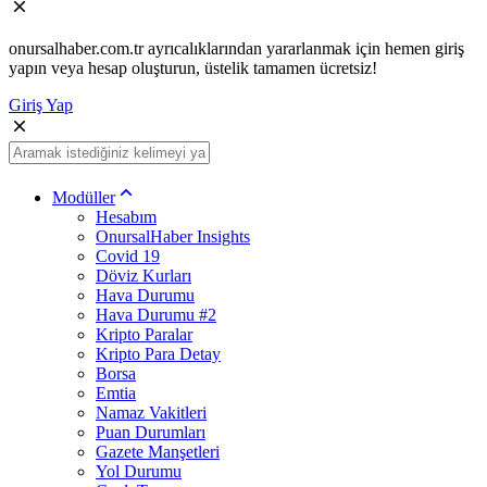
onursalhaber.com.tr ayrıcalıklarından yararlanmak için hemen giriş
yapın veya hesap oluşturun, üstelik tamamen ücretsiz!
Giriş Yap
Modüller
Hesabım
OnursalHaber Insights
Covid 19
Döviz Kurları
Hava Durumu
Hava Durumu #2
Kripto Paralar
Kripto Para Detay
Borsa
Emtia
Namaz Vakitleri
Puan Durumları
Gazete Manşetleri
Yol Durumu