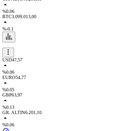
%0.06
BTC
3.099.013,00
%-0.1
USD
47,57
%0.06
EURO
54,77
%0.05
GBP
63,97
%0.13
GR. ALTIN
6.201,10
%0.06