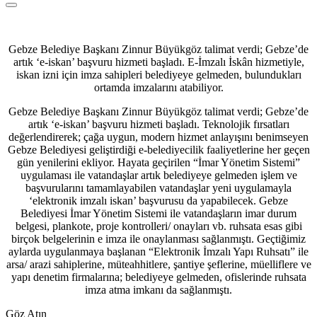
Gebze Belediye Başkanı Zinnur Büyükgöz talimat verdi; Gebze’de
artık ‘e-iskan’ başvuru hizmeti başladı. E-İmzalı İskân hizmetiyle,
iskan izni için imza sahipleri belediyeye gelmeden, bulundukları
ortamda imzalarını atabiliyor.
Gebze Belediye Başkanı Zinnur Büyükgöz talimat verdi; Gebze’de
artık ‘e-iskan’ başvuru hizmeti başladı. Teknolojik fırsatları
değerlendirerek; çağa uygun, modern hizmet anlayışını benimseyen
Gebze Belediyesi geliştirdiği e-belediyecilik faaliyetlerine her geçen
gün yenilerini ekliyor. Hayata geçirilen “İmar Yönetim Sistemi”
uygulaması ile vatandaşlar artık belediyeye gelmeden işlem ve
başvurularını tamamlayabilen vatandaşlar yeni uygulamayla
‘elektronik imzalı iskan’ başvurusu da yapabilecek. Gebze
Belediyesi İmar Yönetim Sistemi ile vatandaşların imar durum
belgesi, plankote, proje kontrolleri/ onayları vb. ruhsata esas gibi
birçok belgelerinin e imza ile onaylanması sağlanmıştı. Geçtiğimiz
aylarda uygulanmaya başlanan “Elektronik İmzalı Yapı Ruhsatı” ile
arsa/ arazi sahiplerine, müteahhitlere, şantiye şeflerine, müelliflere ve
yapı denetim firmalarına; belediyeye gelmeden, ofislerinde ruhsata
imza atma imkanı da sağlanmıştı.
Göz Atın