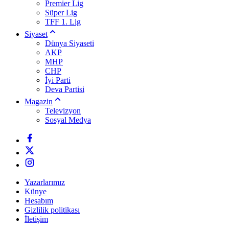
Premier Lig
Süper Lig
TFF 1. Lig
Siyaset
Dünya Siyaseti
AKP
MHP
CHP
İyi Parti
Deva Partisi
Magazin
Televizyon
Sosyal Medya
Yazarlarımız
Künye
Hesabım
Gizlilik politikası
İletişim