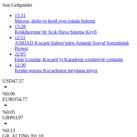
Son Gelişmeler
15:31
Macera, doğa ve keşif aynı rotada buluştu
15:28
Köşklüçeşme’de Açık Hava Sinema Keyfi
12:11
ASRİAD Kocaeli Şubesi’nden Anlamlı Sosyal Sorumluluk
Projesi
22:05
Ekin Uzunlar, Kocaeli’yi Karadeniz ezgileriyle coşturdu
12:30
Kentin gururu Kocaelispor meydana iniyor
USD
47,57
%0.06
EURO
54,77
%0.05
GBP
63,97
%0.13
GR. ALTIN
6.201,10