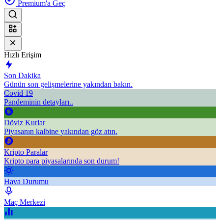
Premium'a Geç
Hızlı Erişim
Son Dakika
Günün son gelişmelerine yakından bakın.
Covid 19
Pandeminin detayları..
Döviz Kurlar
Piyasanın kalbine yakından göz atın.
Kripto Paralar
Kripto para piyasalarında son durum!
Hava Durumu
Maç Merkezi