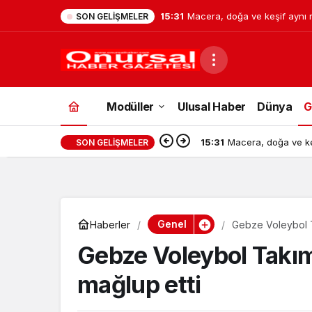
15:31
Macera, doğa ve keşif aynı 
SON GELIŞMELER
Modüller
Ulusal Haber
Dünya
G
15:31
Macera, doğa ve ke
SON GELIŞMELER
Genel
Haberler
Gebze Voleybol Ta
Gebze Voleybol Takımı
mağlup etti