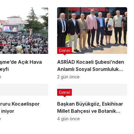
Genel
şme’de Açık Hava
ASRİAD Kocaeli Şubesi’nden
eyfi
Anlamlı Sosyal Sorumluluk
Projesi
e
2 gün önce
Genel
ururu Kocaelispor
Başkan Büyükgöz, Eskihisar
iniyor
Millet Bahçesi ve Botanik
Parkı’nda Vatandaşlarla Bir
e
4 gün önce
Araya Geldi