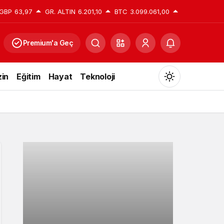
GBP
63,97
GR. ALTIN
6.201,10
BTC
3.099.061,00
Premium'a Geç
in
Eğitim
Hayat
Teknoloji
Mod
değiştir
Gündüz Modu
Gündüz modunu seçin.
Gece Modu
Gece modunu seçin.