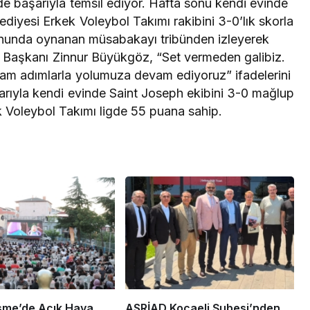
’nde başarıyla temsil ediyor. Hafta sonu kendi evinde
diyesi Erkek Voleybol Takımı rakibini 3-0’lık skorla
onunda oynanan müsabakayı tribünden izleyerek
 Başkanı Zinnur Büyükgöz, “Set vermeden galibiz.
am adımlarla yolumuza devam ediyoruz” ifadelerini
ılarıyla kendi evinde Saint Joseph ekibini 3-0 mağlup
 Voleybol Takımı ligde 55 puana sahip.
şme’de Açık Hava
ASRİAD Kocaeli Şubesi’nden