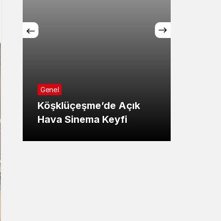
Sistem Modu
Sistem modunu seçin.
Genel
ASRİA
Genel
Şubes
Köşklüçeşme’de Açık
Sosya
Hava Sinema Keyfi
Proje