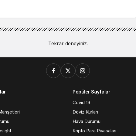
Tekrar deneyiniz.
lar
Popüler Sayfalar
Covid 19
anşetleri
Döviz Kurları
rumu
Hava Durumu
nsight
Kripto Para Piyasaları