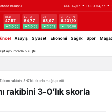
rotada buluştu
USD
47,57
EURO
54,77
USD
EURO
GBP
GR. ALTIN
47,57
54,77
63,97
6.201,10
%0.06
%0.05
%0.13
%0.06
üncel
Asayiş
Siyaset
Ekonomi
Sağlık
Spor
Magaz
şif aynı rotada buluştu
kımı rakibini 3-0’lık skorla mağlup etti
 rakibini 3-0’lık skorla