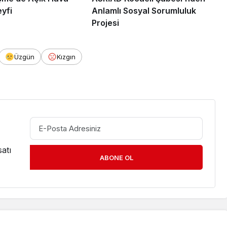
yfi
Anlamlı Sosyal Sorumluluk
Projesi
Üzgün
Kızgın
atı
ABONE OL