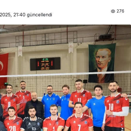
276
2025, 21:40
güncellendi
Genel
Macera, doğa ve keşif
aynı rotada buluştu