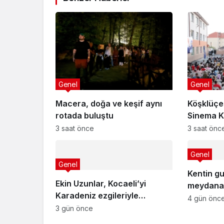
Genel
Genel
Macera, doğa ve keşif aynı
Köşklüçe
rotada buluştu
Sinema K
3 saat önce
3 saat önc
Genel
Genel
Kentin g
Ekin Uzunlar, Kocaeli’yi
meydana 
Karadeniz ezgileriyle
4 gün önc
coşturdu
3 gün önce