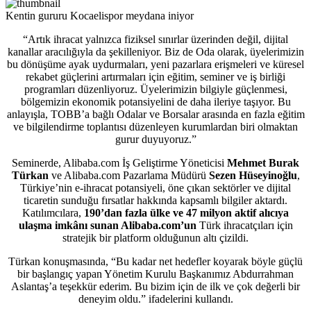
Kentin gururu Kocaelispor meydana iniyor
“Artık ihracat yalnızca fiziksel sınırlar üzerinden değil, dijital
kanallar aracılığıyla da şekilleniyor. Biz de Oda olarak, üyelerimizin
bu dönüşüme ayak uydurmaları, yeni pazarlara erişmeleri ve küresel
rekabet güçlerini artırmaları için eğitim, seminer ve iş birliği
programları düzenliyoruz. Üyelerimizin bilgiyle güçlenmesi,
bölgemizin ekonomik potansiyelini de daha ileriye taşıyor. Bu
anlayışla, TOBB’a bağlı Odalar ve Borsalar arasında en fazla eğitim
ve bilgilendirme toplantısı düzenleyen kurumlardan biri olmaktan
gurur duyuyoruz.”
Seminerde, Alibaba.com İş Geliştirme Yöneticisi
Mehmet Burak
Türkan
ve Alibaba.com Pazarlama Müdürü
Sezen Hüseyinoğlu
,
Türkiye’nin e-ihracat potansiyeli, öne çıkan sektörler ve dijital
ticaretin sunduğu fırsatlar hakkında kapsamlı bilgiler aktardı.
Katılımcılara,
190’dan fazla ülke ve 47 milyon aktif alıcıya
ulaşma imkânı sunan Alibaba.com’un
Türk ihracatçıları için
stratejik bir platform olduğunun altı çizildi.
Türkan konuşmasında, “Bu kadar net hedefler koyarak böyle güçlü
bir başlangıç yapan Yönetim Kurulu Başkanımız Abdurrahman
Aslantaş’a teşekkür ederim. Bu bizim için de ilk ve çok değerli bir
deneyim oldu.” ifadelerini kullandı.