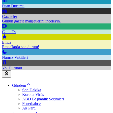
Puan Durumu
Gazeteler
Günün gazete manşetlerini inceleyin.
Canlı Tv
Emtia
Emtia'larda son durum!
Namaz Vakitleri
Yol Durumu
Gündem
Son Dakika
Korona Virüs
ABD Başkanlık Seçimleri
Fenerbahçe
Ak Parti