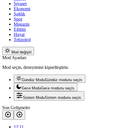
Siyaset
Ekonomi
Sağlık
Spor
Magazin
Eğitim
Hayat
Teknoloji
Mod değiştir
Mod Ayarları
Mod seçin, deneyimini kişiselleştirin.
Gündüz Modu
Gündüz modunu seçin.
Gece Modu
Gece modunu seçin.
Sistem Modu
Sistem modunu seçin.
Son Gelişmeler
12:11