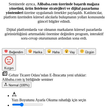
Seminerde ayrıca,
Alibaba.com üzerinde başarılı mağaza
yönetimi, ürün listeleme stratejileri ve dijital pazarlama
yöntemleri
üzerine uygulamalı örnekler paylaşıldı. Katılımcılar,
platform üzerinden küresel alıcılarla buluşmanın yolları konusunda
güncel bilgiler edindi.
Dijital platformlarda var olmanın markaların küresel pazarlarda
görünürlüğünü artırmadaki önemine değinilen program, interaktif
soru-cevap oturumunun ardından sona erdi.
Beğendim
Harika
Haha
Vay
Üzgün
Kızgın
Gebze Ticaret Odası’ndan E-İhracatta yeni ufuklar:
Alibaba.com iş birliğinde seminer
Normal (100%)
Yazı Boyutunu Ayarla
Okuma rahatlığı için seçin