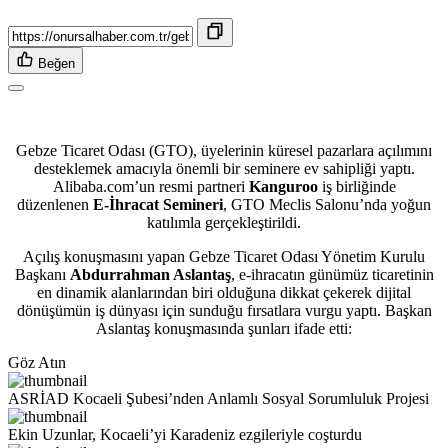
Beğen
Gebze Ticaret Odası (GTO), üyelerinin küresel pazarlara açılımını
desteklemek amacıyla önemli bir seminere ev sahipliği yaptı.
Alibaba.com’un resmi partneri
Kanguroo
iş birliğinde
düzenlenen
E-İhracat Semineri
, GTO Meclis Salonu’nda yoğun
katılımla gerçekleştirildi.
Açılış konuşmasını yapan Gebze Ticaret Odası Yönetim Kurulu
Başkanı
Abdurrahman Aslantaş
, e-ihracatın günümüz ticaretinin
en dinamik alanlarından biri olduğuna dikkat çekerek dijital
dönüşümün iş dünyası için sunduğu fırsatlara vurgu yaptı. Başkan
Aslantaş konuşmasında şunları ifade etti:
Göz Atın
ASRİAD Kocaeli Şubesi’nden Anlamlı Sosyal Sorumluluk Projesi
Ekin Uzunlar, Kocaeli’yi Karadeniz ezgileriyle coşturdu