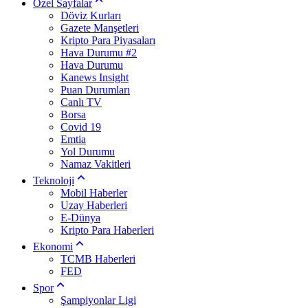
Özel Sayfalar
Döviz Kurları
Gazete Manşetleri
Kripto Para Piyasaları
Hava Durumu #2
Hava Durumu
Kanews Insight
Puan Durumları
Canlı TV
Borsa
Covid 19
Emtia
Yol Durumu
Namaz Vakitleri
Teknoloji
Mobil Haberler
Uzay Haberleri
E-Dünya
Kripto Para Haberleri
Ekonomi
TCMB Haberleri
FED
Spor
Şampiyonlar Ligi