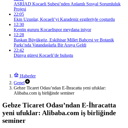
ASRİAD Kocaeli Şubesi’nden Anlamlı Sosyal Sorumluluk
Projesi
22:05
Ekin Uzunlar, Kocaeli’yi Karadeniz ezgileriyle coşturdu
12:30
Kentin gururu Kocaelispor meydana iniyor
12:28
Başkan Büyükgöz, Eskihisar Millet Bahçesi ve Botanik
Parkı’nda Vatandaşlarla Bir Araya Geldi
22:42
Dünya güreşi Kocaeli’de buluştu
Haberler
Genel
Gebze Ticaret Odası’ndan E-İhracatta yeni ufuklar:
Alibaba.com iş birliğinde seminer
Gebze Ticaret Odası’ndan E-İhracatta
yeni ufuklar: Alibaba.com iş birliğinde
seminer