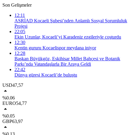
Son Gelişmeler
12:11
ASRİAD Kocaeli Şubesi’nden Anlamlı Sosyal Sorumluluk
Projesi
22:05
Ekin Uzunlar, Kocaeli’yi Karadeniz ezgileriyle coşturdu
12:30
Kentin gururu Kocaelispor meydana iniyor
12:28
Başkan Büyükgöz, Eskihisar Millet Bahçesi ve Botanik
Parkı’nda Vatandaşlarla Bir Araya Geldi
22:42
Dünya güreşi Kocaeli’de buluştu
USD
47,57
%0.06
EURO
54,77
%0.05
GBP
63,97
%0.13