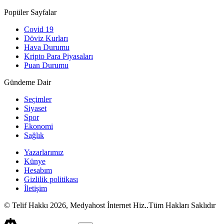
Popüler Sayfalar
Covid 19
Döviz Kurları
Hava Durumu
Kripto Para Piyasaları
Puan Durumu
Gündeme Dair
Seçimler
Siyaset
Spor
Ekonomi
Sağlık
Yazarlarımız
Künye
Hesabım
Gizlilik politikası
İletişim
© Telif Hakkı 2026, Medyahost İnternet Hiz..Tüm Hakları Saklıdır
casino
canlı
ev