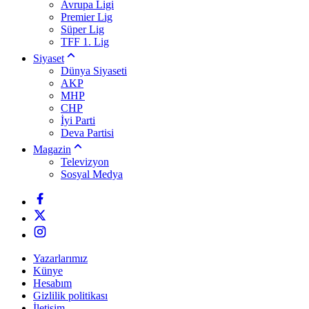
Avrupa Ligi
Premier Lig
Süper Lig
TFF 1. Lig
Siyaset
Dünya Siyaseti
AKP
MHP
CHP
İyi Parti
Deva Partisi
Magazin
Televizyon
Sosyal Medya
Yazarlarımız
Künye
Hesabım
Gizlilik politikası
İletişim