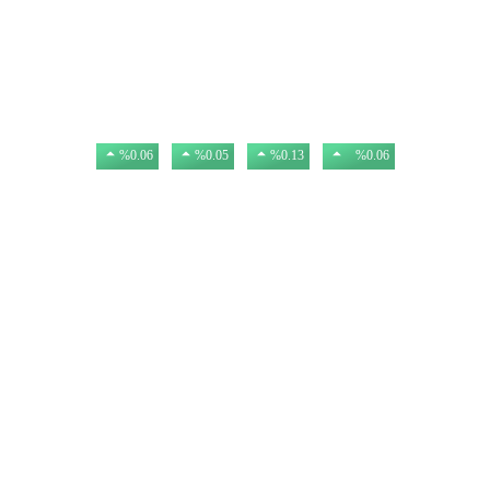
USD
EURO
GBP
GR. ALTIN
47,57
54,77
63,97
6.201,10
%0.06
%0.05
%0.13
%0.06
3.098.383,00