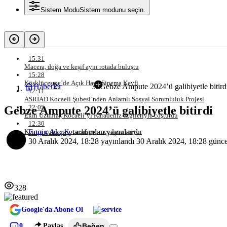
Sistem Modu
Sistem modunu seçin.
Son Gelişmeler
15:31
Macera, doğa ve keşif aynı rotada buluştu
15:28
Köşklüçeşme’de Açık Hava Sinema Keyfi
Haberler
Gebze Ampute 2024’ü galibiyetle bitird
Genel
12:11
ASRİAD Kocaeli Şubesi’nden Anlamlı Sosyal Sorumluluk Projesi
22:05
Gebze Ampute 2024’ü galibiyetle bitirdi
Ekin Uzunlar, Kocaeli’yi Karadeniz ezgileriyle coşturdu
12:30
Engin Akçay
tarafından yayınlandı
Kentin gururu Kocaelispor meydana iniyor
30 Aralık 2024, 18:28
yayınlandı
30 Aralık 2024, 18:28
günce
328
Google'da Abone Ol
0
Paylaş
Beğen