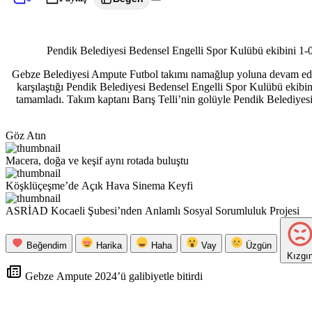
Pendik Belediyesi Bedensel Engelli Spor Kulübü ekibini 1-0 
Gebze Belediyesi Ampute Futbol takımı namağlup yoluna devam ediy
karşılaştığı Pendik Belediyesi Bedensel Engelli Spor Kulübü ekibini
tamamladı. Takım kaptanı Barış Telli’nin golüyle Pendik Belediy
Göz Atın
Macera, doğa ve keşif aynı rotada buluştu
Köşklüçeşme’de Açık Hava Sinema Keyfi
ASRİAD Kocaeli Şubesi’nden Anlamlı Sosyal Sorumluluk Projesi
Beğendim
Harika
Haha
Vay
Üzgün
Kızgı
Gebze Ampute 2024’ü galibiyetle bitirdi