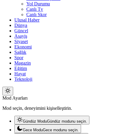
Yol Durumu
Canlı Tv
Canlı Skor
Ulusal Haber
Dünya
Güncel
Asayiş
Siyaset
Ekonomi
Sağlık
Spor
Magazin
Eğitim
Hayat
Teknoloji
Mod
Mod Ayarları
değiştir
Mod seçin, deneyimini kişiselleştirin.
Gündüz Modu
Gündüz modunu seçin.
Gece Modu
Gece modunu seçin.