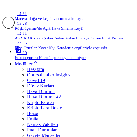
Son Gelişmeler
15:31
Macera, doğa ve keşif aynı rotada buluştu
15:28
Köşklüçeşme’de Açık Hava Sinema Keyfi
12:11
ASRİAD Kocaeli Şubesi’nden Anlamlı Sosyal Sorumluluk Projesi
22:05
Ekin Uzunlar, Kocaeli’yi Karadeniz ezgileriyle coşturdu
12:30
Kentin gururu Kocaelispor meydana iniyor
Modüller
USD
47,57
EURO
54,77
GBP
63,97
GR. ALTIN
6.201,10
BTC
Hesabım
OnursalHaber Insights
Covid 19
Döviz Kurları
Hava Durumu
Hava Durumu #2
Kripto Paralar
Kripto Para Detay
Borsa
Emtia
Namaz Vakitleri
Puan Durumları
Gazete Manşetleri