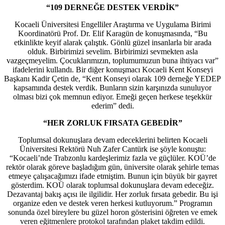
“109 DERNEĞE DESTEK VERDİK”
Kocaeli Üniversitesi Engelliler Araştırma ve Uygulama Birimi
Koordinatörü Prof. Dr. Elif Karagün de konuşmasında, “Bu
etkinlikte keyif alarak çalıştık. Gönlü güzel insanlarla bir arada
olduk. Birbirimizi sevelim. Birbirimizi sevmekten asla
vazgeçmeyelim. Çocuklarımızın, toplumumuzun buna ihtiyacı var”
ifadelerini kullandı. Bir diğer konuşmacı Kocaeli Kent Konseyi
Başkanı Kadir Çetin de, “Kent Konseyi olarak 109 derneğe YEDEP
kapsamında destek verdik. Bunların sizin karşınızda sunuluyor
olması bizi çok memnun ediyor. Emeği geçen herkese teşekkür
ederim” dedi.
“HER ZORLUK FIRSATA GEBEDİR”
Toplumsal dokunuşlara devam edeceklerini belirten Kocaeli
Üniversitesi Rektörü Nuh Zafer Cantürk ise şöyle konuştu:
“Kocaeli’nde Trabzonlu kardeşlerimiz fazla ve güçlüler. KOÜ’de
rektör olarak göreve başladığım gün, üniversite olarak şehirle temas
etmeye çalışacağımızı ifade etmiştim. Bunun için büyük bir gayret
gösterdim. KOÜ olarak toplumsal dokunuşlara devam edeceğiz.
Dezavantaj bakış açısı ile ilgilidir. Her zorluk fırsata gebedir. Bu işi
organize eden ve destek veren herkesi kutluyorum.” Programın
sonunda özel bireylere bu güzel horon gösterisini öğreten ve emek
veren eğitmenlere protokol tarafından plaket takdim edildi.