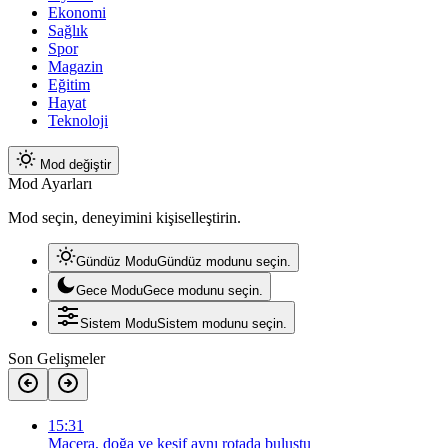
Ekonomi
Sağlık
Spor
Magazin
Eğitim
Hayat
Teknoloji
Mod değiştir
Mod Ayarları
Mod seçin, deneyimini kişiselleştirin.
Gündüz Modu
Gündüz modunu seçin.
Gece Modu
Gece modunu seçin.
Sistem Modu
Sistem modunu seçin.
Son Gelişmeler
15:31
Macera, doğa ve keşif aynı rotada buluştu