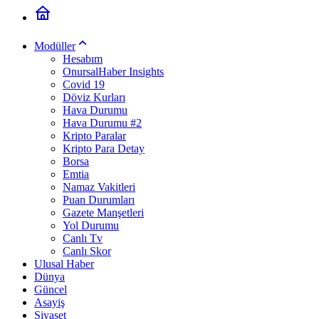
Modüller
Hesabım
OnursalHaber Insights
Covid 19
Döviz Kurları
Hava Durumu
Hava Durumu #2
Kripto Paralar
Kripto Para Detay
Borsa
Emtia
Namaz Vakitleri
Puan Durumları
Gazete Manşetleri
Yol Durumu
Canlı Tv
Canlı Skor
Ulusal Haber
Dünya
Güncel
Asayiş
Siyaset