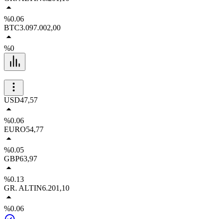
%0.06
BTC
3.097.002,00
%0
USD
47,57
%0.06
EURO
54,77
%0.05
GBP
63,97
%0.13
GR. ALTIN
6.201,10
%0.06