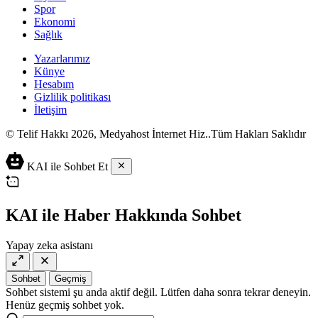
Spor
Ekonomi
Sağlık
Yazarlarımız
Künye
Hesabım
Gizlilik politikası
İletişim
© Telif Hakkı 2026, Medyahost İnternet Hiz..Tüm Hakları Saklıdır
casino
canlı
ev
KAI ile Sohbet Et
siteleri
casino
yapımı
casino
siteleri
salça
siteleri
en
çeşitleri
2023
iyi
KAI ile Haber Hakkında Sohbet
lordcasino
casino
casinositeleri.site
siteleri
Yapay zeka asistanı
vdcasino
vdcasino
giriş
Sohbet
Geçmiş
vdcasino
Sohbet sistemi şu anda aktif değil. Lütfen daha sonra tekrar deneyin.
resmi
Henüz geçmiş sohbet yok.