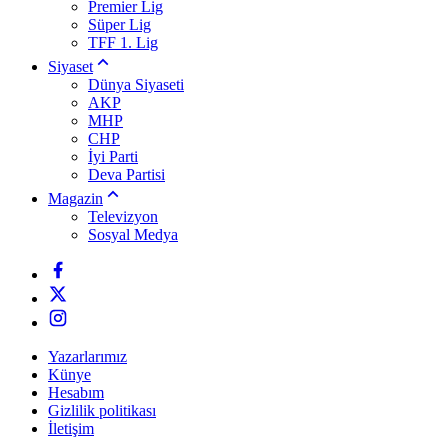
Premier Lig
Süper Lig
TFF 1. Lig
Siyaset
Dünya Siyaseti
AKP
MHP
CHP
İyi Parti
Deva Partisi
Magazin
Televizyon
Sosyal Medya
Yazarlarımız
Künye
Hesabım
Gizlilik politikası
İletişim