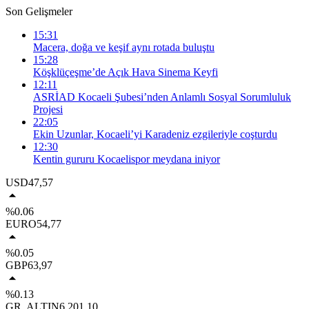
Son Gelişmeler
15:31
Macera, doğa ve keşif aynı rotada buluştu
15:28
Köşklüçeşme’de Açık Hava Sinema Keyfi
12:11
ASRİAD Kocaeli Şubesi’nden Anlamlı Sosyal Sorumluluk
Projesi
22:05
Ekin Uzunlar, Kocaeli’yi Karadeniz ezgileriyle coşturdu
12:30
Kentin gururu Kocaelispor meydana iniyor
USD
47,57
%0.06
EURO
54,77
%0.05
GBP
63,97
%0.13
GR. ALTIN
6.201,10