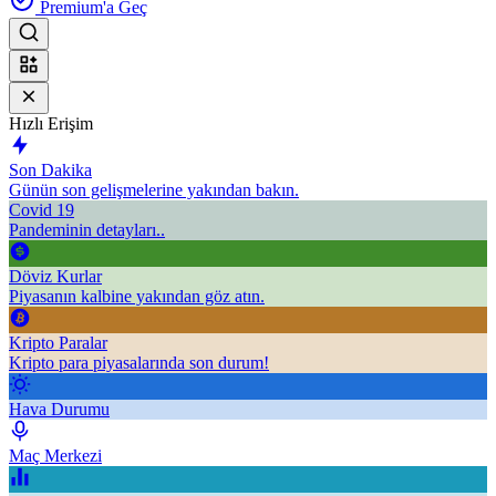
Premium'a Geç
Hızlı Erişim
Son Dakika
Günün son gelişmelerine yakından bakın.
Covid 19
Pandeminin detayları..
Döviz Kurlar
Piyasanın kalbine yakından göz atın.
Kripto Paralar
Kripto para piyasalarında son durum!
Hava Durumu
Maç Merkezi