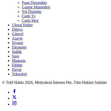
Puan Durumları
Gazete Manşetleri
Yol Durumu
Canlı Tv
Canlı Skor
Ulusal Haber
Dünya
Güncel
Asayiş
Siyaset
Ekonomi
Sağlık
Spor
Magazin
Eğitim
Hayat
Teknoloji
© Telif Hakkı 2026, Medyahost İnternet Hiz..Tüm Hakları Saklıdır