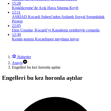
15:28
Köşklüçeşme’de Açık Hava Sinema Keyfi
12:11
ASRİAD Kocaeli Şubesi’nden Anlamlı Sosyal Sorumluluk
Projesi
22:05
Ekin Uzunlar, Kocaeli’yi Karadeniz ezgileriyle coşturdu
12:30
Kentin gururu Kocaelispor meydana iniyor
Haberler
Asayiş
Engelleri bu kez horonla aştılar
Engelleri bu kez horonla aştılar