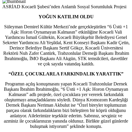
ASRİAD Kocaeli Şubesi’nden Anlamlı Sosyal Sorumluluk Projesi
YOĞUN KATILIM OLDU
Süleyman Demirel Kültür Merkezi’nde gerçekleştirilen “6 Üstü +1
Aşk: Horon Oynamayan Kalmasın” etkinliğine Kocaeli Vali
Yardımcısı İsmail Gültekin, Kocaeli Büyükşehir Belediyesi Genel
Sekreter Yardımcısı Ali Yeşildal, Kent Konseyi Başkanı Kadir Çetin,
Derince Belediye Başkanı Sertif Gökçe, Kocaeli Üniversitesi
Rektörü Nuh Zafer Cantürk, Trabzonlular Derneği Başkanı İbrahim
İbrahimoğlu, İMO Başkanı Ali Akgün, STK temsilcileri, davetliler
ve çok sayıda vatandaş katıldı.
“ÖZEL ÇOCUKLARLA FARKINDALIK YARATTIK”
Programın açılış konuşmasını yapan Kocaeli Trabzonlular Dernek
Başkanı İbrahim İbrahimoğlu, “6 Üstü +1 Aşk: Horon Oynamayan
Kalmasın” adlı projede, özel çocuklara yer vererek farkındalık
oluşturmayı amaçladıklarını söyledi. Dünya Kromozom Kardeşliği
Dernek Başkanı Neriman Akbulut ise “Özel bireyler toplumuzun
parçası olarak farkındalıkların bizi birleştiren bir köprü olduğunu
anlatıyor. Ailelerimize teşekkür ederim. Sabrınız, sevginiz ve
azminiz ile çocuklarınızın yanında oldunuz. Birlikte güzel günlerde
buluşmak istiyorum” şeklinde konuştu.