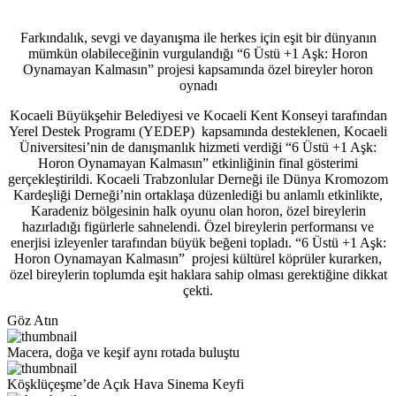
Farkındalık, sevgi ve dayanışma ile herkes için eşit bir dünyanın
mümkün olabileceğinin vurgulandığı “6 Üstü +1 Aşk: Horon
Oynamayan Kalmasın” projesi kapsamında özel bireyler horon
oynadı
Kocaeli Büyükşehir Belediyesi ve Kocaeli Kent Konseyi tarafından
Yerel Destek Programı (YEDEP) kapsamında desteklenen, Kocaeli
Üniversitesi’nin de danışmanlık hizmeti verdiği “6 Üstü +1 Aşk:
Horon Oynamayan Kalmasın” etkinliğinin final gösterimi
gerçekleştirildi. Kocaeli Trabzonlular Derneği ile Dünya Kromozom
Kardeşliği Derneği’nin ortaklaşa düzenlediği bu anlamlı etkinlikte,
Karadeniz bölgesinin halk oyunu olan horon, özel bireylerin
hazırladığı figürlerle sahnelendi. Özel bireylerin performansı ve
enerjisi izleyenler tarafından büyük beğeni topladı. “6 Üstü +1 Aşk:
Horon Oynamayan Kalmasın” projesi kültürel köprüler kurarken,
özel bireylerin toplumda eşit haklara sahip olması gerektiğine dikkat
çekti.
Göz Atın
Macera, doğa ve keşif aynı rotada buluştu
Köşklüçeşme’de Açık Hava Sinema Keyfi