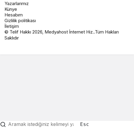
Yazarlarımız
Künye
Hesabım
Gizlilik politikası
İletişim
© Telif Hakkı 2026, Medyahost İnternet Hiz..Tüm Hakları
Saklıdır
casino
canlı
ev
siteleri
casino
yapımı
casino
siteleri
salça
siteleri
en
çeşitleri
2023
iyi
lordcasino
casino
casinositeleri.site
siteleri
vdcasino
vdcasino
giriş
vdcasino
resmi
Esc