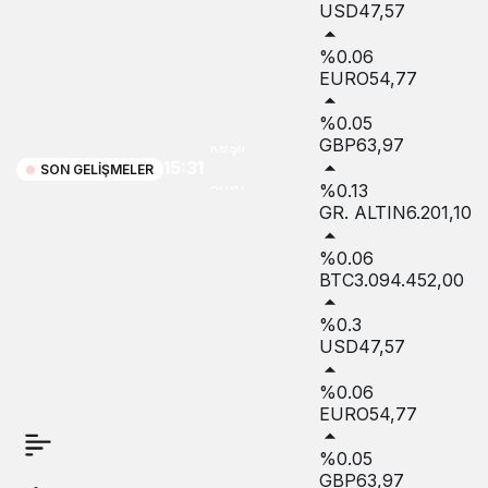
USD
47,57
%0.06
Macera,
EURO
54,77
doğa ve
%0.05
GBP
63,97
keşif
15:31
SON GELIŞMELER
aynı
%0.13
GR. ALTIN
6.201,10
rotada
%0.06
buluştu
BTC
3.094.452,00
%0.3
USD
47,57
%0.06
EURO
54,77
%0.05
GBP
63,97