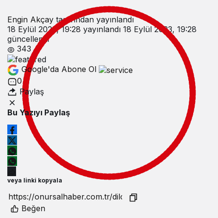
Engin Akçay
tarafından yayınlandı
18 Eylül 2023, 19:28
yayınlandı
18 Eylül 2023, 19:28
güncellendi
343
Google'da Abone Ol
0
Paylaş
Bu Yazıyı Paylaş
veya linki kopyala
Beğen