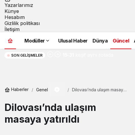
Yazarlarımız
Künye
Hesabım
Gizlilik politikası
İletişim
Modüller
Ulusal Haber
Dünya
Güncel
Macera, doğa ve
15:31
keşif aynı rotada
SON GELIŞMELER
buluştu
Haberler
Genel
Dilovası’nda ulaşım masaya
yatırıldı
Dilovası’nda ulaşım
masaya yatırıldı