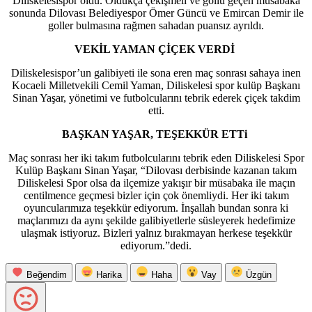
Diliskelesispor oldu. Oldukça çekişmeli ve gollü geçen müsabaka
sonunda Dilovası Belediyespor Ömer Güncü ve Emircan Demir ile
goller bulmasına rağmen sahadan puansız ayrıldı.
VEKİL YAMAN ÇİÇEK VERDİ
Diliskelesispor’un galibiyeti ile sona eren maç sonrası sahaya inen
Kocaeli Milletvekili Cemil Yaman, Diliskelesi spor kulüp Başkanı
Sinan Yaşar, yönetimi ve futbolcularını tebrik ederek çiçek takdim
etti.
BAŞKAN YAŞAR, TEŞEKKÜR ETTi
Maç sonrası her iki takım futbolcularını tebrik eden Diliskelesi Spor
Kulüp Başkanı Sinan Yaşar, “Dilovası derbisinde kazanan takım
Diliskelesi Spor olsa da ilçemize yakışır bir müsabaka ile maçın
centilmence geçmesi bizler için çok önemliydi. Her iki takım
oyuncularımıza teşekkür ediyorum. İnşallah bundan sonra ki
maçlarımızı da aynı şekilde galibiyetlerle süsleyerek hedefimize
ulaşmak istiyoruz. Bizleri yalnız bırakmayan herkese teşekkür
ediyorum.”dedi.
Beğendim
Harika
Haha
Vay
Üzgün