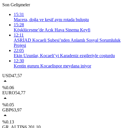
Son Gelişmeler
15:31
Macera, doğa ve keşif aynı rotada buluştu
15:28
Köşklüçeşme’de Açık Hava Sinema Keyfi
12:11
ASRİAD Kocaeli Şubesi’nden Anlamlı Sosyal Sorumluluk
Projesi
22:05
Ekin Uzunlar, Kocaeli’yi Karadeniz ezgileriyle coşturdu
12:30
Kentin gururu Kocaelispor meydana iniyor
USD
47,57
%0.06
EURO
54,77
%0.05
GBP
63,97
%0.13
GR. ALTIN
6.201,10