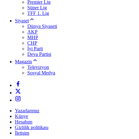
Premier Lig
Süper Lig
TFF 1. Lig
Siyaset
Dünya Siyaseti
AKP
MHP
CHP
İyi Parti
Deva Partisi
Magazin
Televizyon
Sosyal Medya
Yazarlarımız
Künye
Hesabım
Gizlilik politikası
İletişim