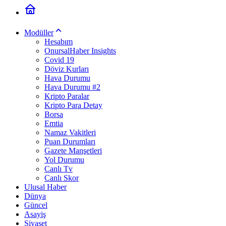
Modüller
Hesabım
OnursalHaber Insights
Covid 19
Döviz Kurları
Hava Durumu
Hava Durumu #2
Kripto Paralar
Kripto Para Detay
Borsa
Emtia
Namaz Vakitleri
Puan Durumları
Gazete Manşetleri
Yol Durumu
Canlı Tv
Canlı Skor
Ulusal Haber
Dünya
Güncel
Asayiş
Siyaset