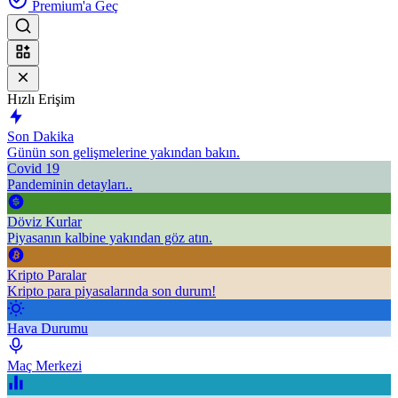
Premium'a Geç
Hızlı Erişim
Son Dakika
Günün son gelişmelerine yakından bakın.
Covid 19
Pandeminin detayları..
Döviz Kurlar
Piyasanın kalbine yakından göz atın.
Kripto Paralar
Kripto para piyasalarında son durum!
Hava Durumu
Maç Merkezi