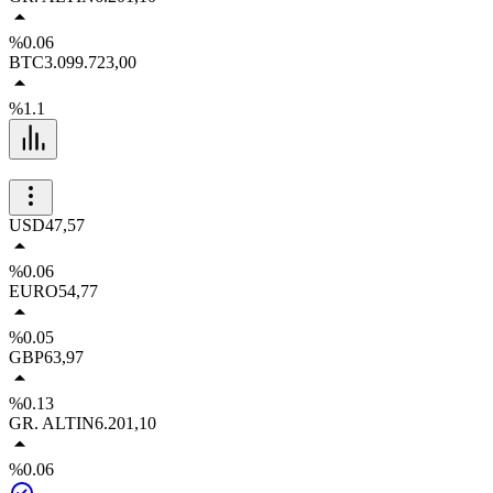
%0.06
BTC
3.099.723,00
%1.1
USD
47,57
%0.06
EURO
54,77
%0.05
GBP
63,97
%0.13
GR. ALTIN
6.201,10
%0.06