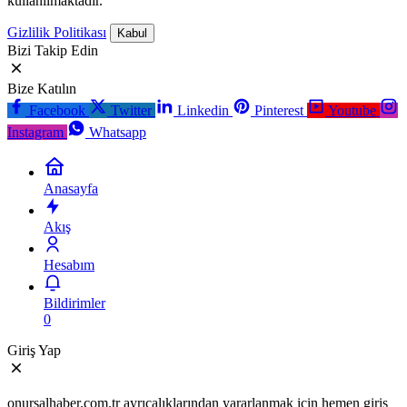
kullanılmaktadır.
Gizlilik Politikası
Kabul
Bizi Takip Edin
Bize Katılın
Facebook
Twitter
Linkedin
Pinterest
Youtube
Instagram
Whatsapp
Anasayfa
Akış
Hesabım
Bildirimler
0
Giriş Yap
onursalhaber.com.tr ayrıcalıklarından yararlanmak için hemen giriş