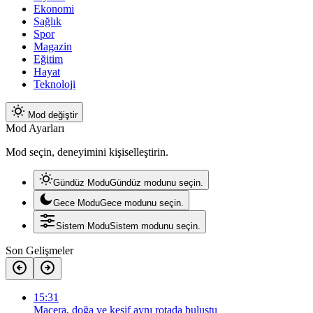
Ekonomi
Sağlık
Spor
Magazin
Eğitim
Hayat
Teknoloji
Mod değiştir
Mod Ayarları
Mod seçin, deneyimini kişiselleştirin.
Gündüz Modu
Gündüz modunu seçin.
Gece Modu
Gece modunu seçin.
Sistem Modu
Sistem modunu seçin.
Son Gelişmeler
15:31
Macera, doğa ve keşif aynı rotada buluştu