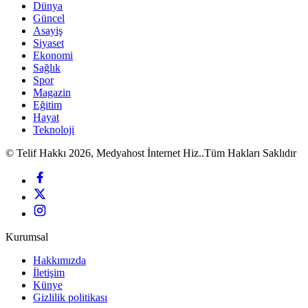
Dünya
Güncel
Asayiş
Siyaset
Ekonomi
Sağlık
Spor
Magazin
Eğitim
Hayat
Teknoloji
© Telif Hakkı 2026, Medyahost İnternet Hiz..Tüm Hakları Saklıdır
Kurumsal
Hakkımızda
İletişim
Künye
Gizlilik politikası