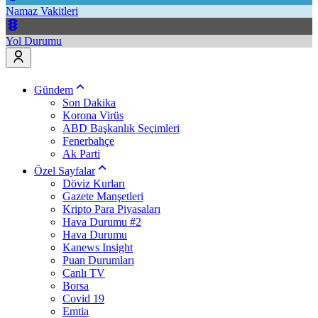
Namaz Vakitleri
Yol Durumu
Gündem
Son Dakika
Korona Virüs
ABD Başkanlık Seçimleri
Fenerbahçe
Ak Parti
Özel Sayfalar
Döviz Kurları
Gazete Manşetleri
Kripto Para Piyasaları
Hava Durumu #2
Hava Durumu
Kanews Insight
Puan Durumları
Canlı TV
Borsa
Covid 19
Emtia