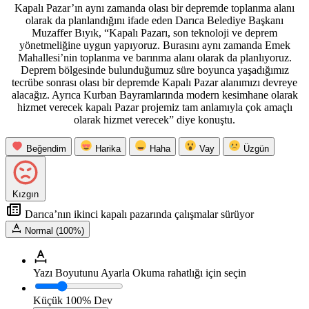
Kapalı Pazar’ın aynı zamanda olası bir depremde toplanma alanı
olarak da planlandığını ifade eden Darıca Belediye Başkanı
Muzaffer Bıyık, “Kapalı Pazarı, son teknoloji ve deprem
yönetmeliğine uygun yapıyoruz. Burasını aynı zamanda Emek
Mahallesi’nin toplanma ve barınma alanı olarak da planlıyoruz.
Deprem bölgesinde bulunduğumuz süre boyunca yaşadığımız
tecrübe sonrası olası bir depremde Kapalı Pazar alanımızı devreye
alacağız. Ayrıca Kurban Bayramlarında modern kesimhane olarak
hizmet verecek kapalı Pazar projemiz tam anlamıyla çok amaçlı
olarak hizmet verecek” diye konuştu.
Beğendim
Harika
Haha
Vay
Üzgün
Kızgın
Darıca’nın ikinci kapalı pazarında çalışmalar sürüyor
Normal (100%)
Yazı Boyutunu Ayarla
Okuma rahatlığı için seçin
Küçük
100%
Dev