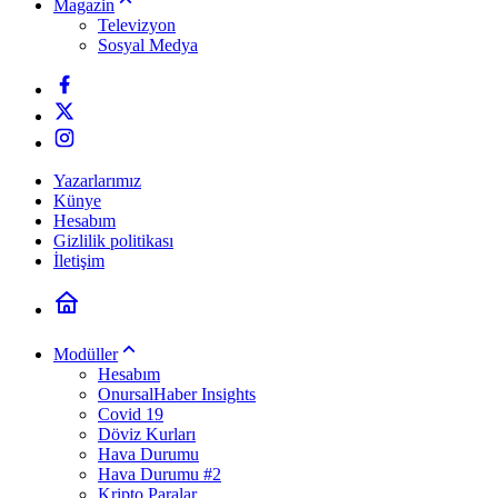
Magazin
Televizyon
Sosyal Medya
Yazarlarımız
Künye
Hesabım
Gizlilik politikası
İletişim
Modüller
Hesabım
OnursalHaber Insights
Covid 19
Döviz Kurları
Hava Durumu
Hava Durumu #2
Kripto Paralar