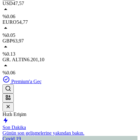
USD
47,57
%0.06
EURO
54,77
%0.05
GBP
63,97
%0.13
GR. ALTIN
6.201,10
%0.06
Premium'a Geç
Hızlı Erişim
Son Dakika
Günün son gelişmelerine yakından bakın.
Covid 19