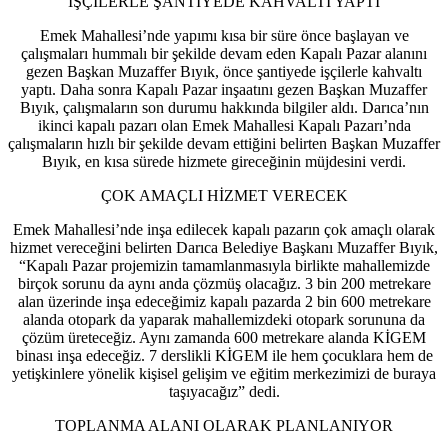
İŞÇİLERLE ŞANTİYEDE KAHVALTI YAPTI
Emek Mahallesi’nde yapımı kısa bir süre önce başlayan ve
çalışmaları hummalı bir şekilde devam eden Kapalı Pazar alanını
gezen Başkan Muzaffer Bıyık, önce şantiyede işçilerle kahvaltı
yaptı. Daha sonra Kapalı Pazar inşaatını gezen Başkan Muzaffer
Bıyık, çalışmaların son durumu hakkında bilgiler aldı. Darıca’nın
ikinci kapalı pazarı olan Emek Mahallesi Kapalı Pazarı’nda
çalışmaların hızlı bir şekilde devam ettiğini belirten Başkan Muzaffer
Bıyık, en kısa sürede hizmete gireceğinin müjdesini verdi.
ÇOK AMAÇLI HİZMET VERECEK
Emek Mahallesi’nde inşa edilecek kapalı pazarın çok amaçlı olarak
hizmet vereceğini belirten Darıca Belediye Başkanı Muzaffer Bıyık,
“Kapalı Pazar projemizin tamamlanmasıyla birlikte mahallemizde
birçok sorunu da aynı anda çözmüş olacağız. 3 bin 200 metrekare
alan üzerinde inşa edeceğimiz kapalı pazarda 2 bin 600 metrekare
alanda otopark da yaparak mahallemizdeki otopark sorununa da
çözüm üreteceğiz. Aynı zamanda 600 metrekare alanda KİGEM
binası inşa edeceğiz. 7 derslikli KİGEM ile hem çocuklara hem de
yetişkinlere yönelik kişisel gelişim ve eğitim merkezimizi de buraya
taşıyacağız” dedi.
TOPLANMA ALANI OLARAK PLANLANIYOR