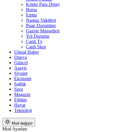
Kripto Para Detay
Borsa
Emtia
Namaz Vakitleri
Puan Durumları
Gazete Manşetleri
Yol Durumu
Canlı Tv
Canlı Skor
Ulusal Haber
Dünya
Güncel
Asayiş
Siyaset
Ekonomi
Sağlık
Spor
Magazin
Eğitim
Hayat
Teknoloji
Mod değiştir
Mod Ayarları