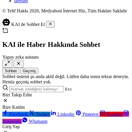
İletişim
© Telif Hakkı 2026, Medyahost İnternet Hiz..Tüm Hakları Saklıdır
casino
canlı
ev
KAI ile Sohbet Et
siteleri
casino
yapımı
casino
siteleri
salça
siteleri
en
çeşitleri
2023
iyi
KAI ile Haber Hakkında Sohbet
lordcasino
casino
casinositeleri.site
siteleri
Yapay zeka asistanı
vdcasino
vdcasino
giriş
Sohbet
Geçmiş
vdcasino
Sohbet sistemi şu anda aktif değil. Lütfen daha sonra tekrar deneyin.
resmi
Henüz geçmiş sohbet yok.
Esc
Bizi Takip Edin
Bize Katılın
Facebook
Twitter
Linkedin
Pinterest
Youtube
Instagram
Whatsapp
Giriş Yap