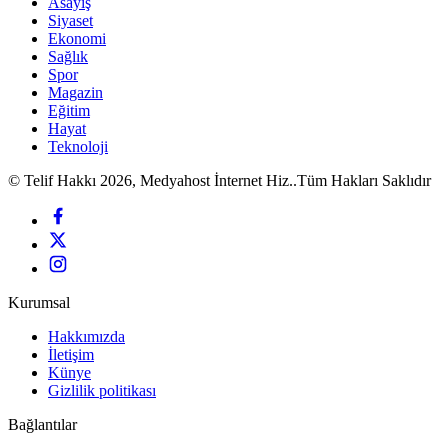
Asayiş
Siyaset
Ekonomi
Sağlık
Spor
Magazin
Eğitim
Hayat
Teknoloji
© Telif Hakkı 2026, Medyahost İnternet Hiz..Tüm Hakları Saklıdır
Kurumsal
Hakkımızda
İletişim
Künye
Gizlilik politikası
Bağlantılar