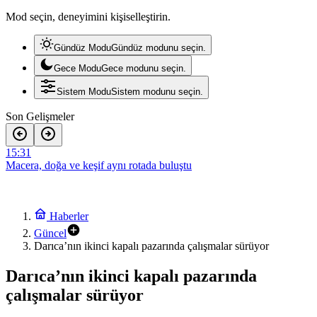
Mod seçin, deneyimini kişiselleştirin.
Gündüz Modu
Gündüz modunu seçin.
Gece Modu
Gece modunu seçin.
Sistem Modu
Sistem modunu seçin.
Son Gelişmeler
15:28
Köşklüçeşme’de Açık Hava Sinema Keyfi
12:11
ASRİAD Kocaeli Şubesi’nden Anlamlı Sosyal Sorumluluk Projesi
22:05
Ekin Uzunlar, Kocaeli’yi Karadeniz ezgileriyle coşturdu
Haberler
12:30
Güncel
Kentin gururu Kocaelispor meydana iniyor
Darıca’nın ikinci kapalı pazarında çalışmalar sürüyor
15:31
Macera, doğa ve keşif aynı rotada buluştu
Darıca’nın ikinci kapalı pazarında
çalışmalar sürüyor