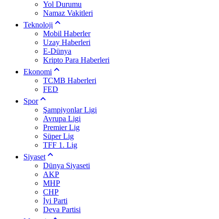
Yol Durumu
Namaz Vakitleri
Teknoloji
Mobil Haberler
Uzay Haberleri
E-Dünya
Kripto Para Haberleri
Ekonomi
TCMB Haberleri
FED
Spor
Şampiyonlar Ligi
Avrupa Ligi
Premier Lig
Süper Lig
TFF 1. Lig
Siyaset
Dünya Siyaseti
AKP
MHP
CHP
İyi Parti
Deva Partisi