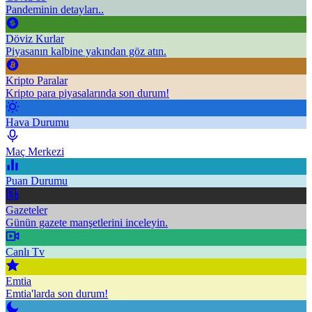
Pandeminin detayları..
Döviz Kurlar
Piyasanın kalbine yakından göz atın.
Kripto Paralar
Kripto para piyasalarında son durum!
Hava Durumu
Maç Merkezi
Puan Durumu
Gazeteler
Günün gazete manşetlerini inceleyin.
Canlı Tv
Emtia
Emtia'larda son durum!