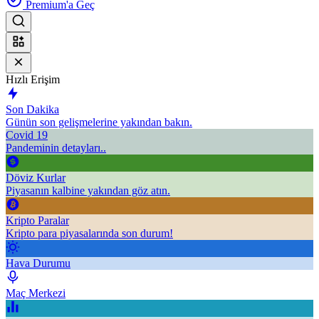
Premium'a Geç
Hızlı Erişim
Son Dakika
Günün son gelişmelerine yakından bakın.
Covid 19
Pandeminin detayları..
Döviz Kurlar
Piyasanın kalbine yakından göz atın.
Kripto Paralar
Kripto para piyasalarında son durum!
Hava Durumu
Maç Merkezi