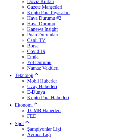
Döviz Kurları
Gazete Manşetleri
Kripto Para Piyasaları
Hava Durumu #2
Hava Durumu
Kanews Insight
Puan Durumları
Canlı TV
Borsa
Covid 19
Emtia
Yol Durumu
Namaz Vakitleri
Teknoloji
Mobil Haberler
Uzay Haberleri
E-Dünya
Kripto Para Haberleri
Ekonomi
TCMB Haberleri
FED
Spor
Şampiyonlar Ligi
Avrupa Ligi