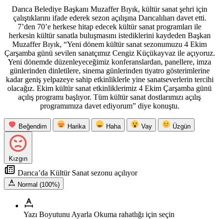
Darıca Belediye Başkanı Muzaffer Bıyık, kültür sanat şehri için
çalıştıklarını ifade ederek sezon açılışına Darıcalılıarı davet etti.
7’den 70’e herkese hitap edecek kültür sanat programları ile
herkesin kültür sanatla buluşmasını istediklerini kaydeden Başkan
Muzaffer Bıyık, “Yeni dönem kültür sanat sezonumuzu 4 Ekim
Çarşamba günü sevilen sanatçımız Cengiz Küçükayvaz ile açıyoruz.
Yeni dönemde düzenleyeceğimiz konferanslardan, panellere, imza
günlerinden dinletilere, sinema günlerinden tiyatro gösterimlerine
kadar geniş yelpazeye sahip etkinliklerle yine sanatseverlerin tercihi
olacağız. Ekim kültür sanat etkinliklerimiz 4 Ekim Çarşamba günü
açılış programı başlıyor. Tüm kültür sanat dostlarımızı açılış
programımıza davet ediyorum” diye konuştu.
Beğendim
Harika
Haha
Vay
Üzgün
Kızgın
Darıca’da Kültür Sanat sezonu açılıyor
Normal (100%)
Yazı Boyutunu Ayarla
Okuma rahatlığı için seçin