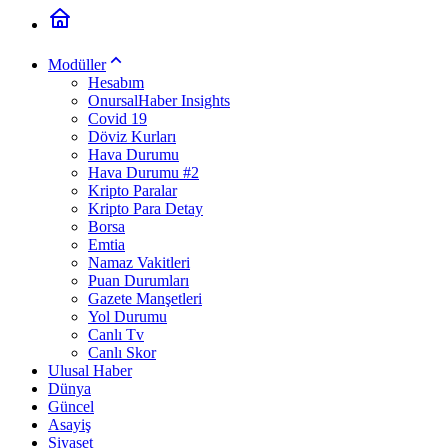
Modüller
Hesabım
OnursalHaber Insights
Covid 19
Döviz Kurları
Hava Durumu
Hava Durumu #2
Kripto Paralar
Kripto Para Detay
Borsa
Emtia
Namaz Vakitleri
Puan Durumları
Gazete Manşetleri
Yol Durumu
Canlı Tv
Canlı Skor
Ulusal Haber
Dünya
Güncel
Asayiş
Siyaset