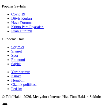
Popüler Sayfalar
Covid 19
Döviz Kurları
Hava Durumu
Kripto Para Piyasaları
Puan Durumu
Gündeme Dair
Seçimler
Siyaset
Spor
Ekonomi
Sağlık
Yazarlarımız
Künye
Hesabım
Gizlilik politikası
İletişim
© Telif Hakkı 2026, Medyahost İnternet Hiz..Tüm Hakları Saklıdır
casino
canlı
ev