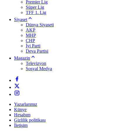
Premier Lig
Süper Lig
TFF 1. Lig
Siyaset
Dünya Siyaseti
AKP
MHP
CHP
İyi Parti
Deva Partisi
Magazin
Televizyon
Sosyal Medya
Yazarlarımız
Künye
Hesabım
Gizlilik politikası
İletişim