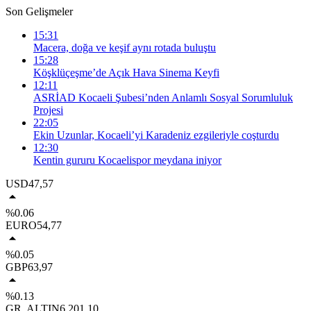
Son Gelişmeler
15:31
Macera, doğa ve keşif aynı rotada buluştu
15:28
Köşklüçeşme’de Açık Hava Sinema Keyfi
12:11
ASRİAD Kocaeli Şubesi’nden Anlamlı Sosyal Sorumluluk
Projesi
22:05
Ekin Uzunlar, Kocaeli’yi Karadeniz ezgileriyle coşturdu
12:30
Kentin gururu Kocaelispor meydana iniyor
USD
47,57
%0.06
EURO
54,77
%0.05
GBP
63,97
%0.13
GR. ALTIN
6.201,10