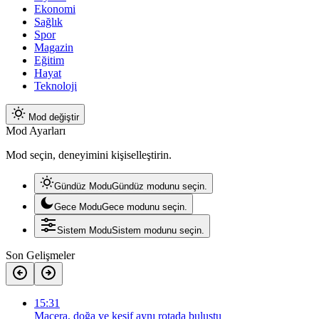
Ekonomi
Sağlık
Spor
Magazin
Eğitim
Hayat
Teknoloji
Mod değiştir
Mod Ayarları
Mod seçin, deneyimini kişiselleştirin.
Gündüz Modu
Gündüz modunu seçin.
Gece Modu
Gece modunu seçin.
Sistem Modu
Sistem modunu seçin.
Son Gelişmeler
15:31
Macera, doğa ve keşif aynı rotada buluştu