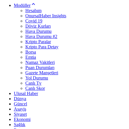
Modüller
Hesabım
OnursalHaber Insights
Covid 19
Döviz Kurları
Hava Durumu
Hava Durumu #2
Kripto Paralar
Kripto Para Detay
Borsa
Emtia
Namaz Vakitleri
Puan Durumları
Gazete Manşetleri
Yol Durumu
Canlı Tv
Canlı Skor
Ulusal Haber
Dünya
Güncel
Asayiş
Siyaset
Ekonomi
Sağlık