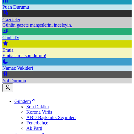
Puan Durumu
Gazeteler
Günün gazete manşetlerini inceleyin.
Canlı Tv
Emtia
Emtia'larda son durum!
Namaz Vakitleri
Yol Durumu
Gündem
Son Dakika
Korona Virüs
ABD Başkanlık Seçimleri
Fenerbahçe
Ak Parti