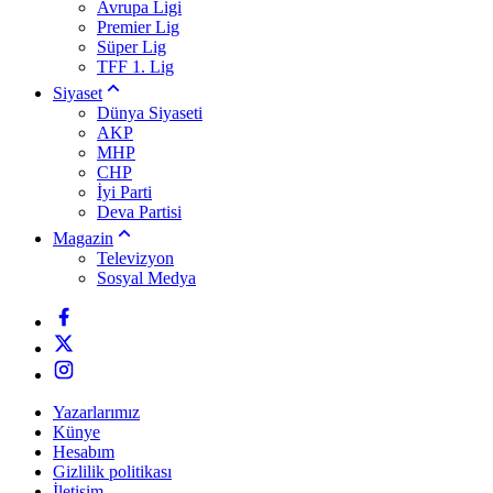
Avrupa Ligi
Premier Lig
Süper Lig
TFF 1. Lig
Siyaset
Dünya Siyaseti
AKP
MHP
CHP
İyi Parti
Deva Partisi
Magazin
Televizyon
Sosyal Medya
Yazarlarımız
Künye
Hesabım
Gizlilik politikası
İletişim