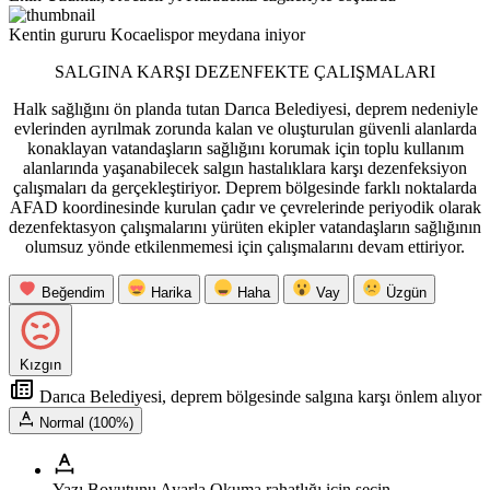
Kentin gururu Kocaelispor meydana iniyor
SALGINA KARŞI DEZENFEKTE ÇALIŞMALARI
Halk sağlığını ön planda tutan Darıca Belediyesi, deprem nedeniyle
evlerinden ayrılmak zorunda kalan ve oluşturulan güvenli alanlarda
konaklayan vatandaşların sağlığını korumak için toplu kullanım
alanlarında yaşanabilecek salgın hastalıklara karşı dezenfeksiyon
çalışmaları da gerçekleştiriyor. Deprem bölgesinde farklı noktalarda
AFAD koordinesinde kurulan çadır ve çevrelerinde periyodik olarak
dezenfektasyon çalışmalarını yürüten ekipler vatandaşların sağlığının
olumsuz yönde etkilenmemesi için çalışmalarını devam ettiriyor.
Beğendim
Harika
Haha
Vay
Üzgün
Kızgın
Darıca Belediyesi, deprem bölgesinde salgına karşı önlem alıyor
Normal (100%)
Yazı Boyutunu Ayarla
Okuma rahatlığı için seçin