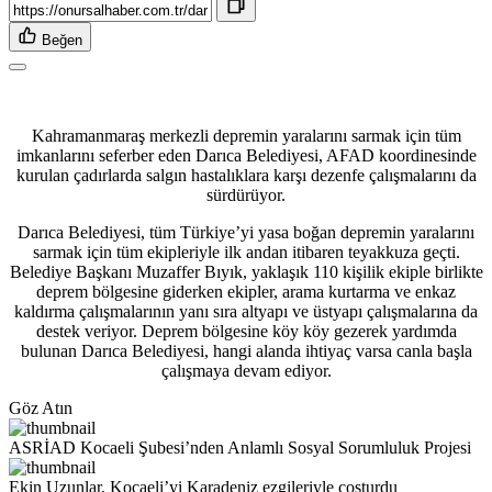
Beğen
Kahramanmaraş merkezli depremin yaralarını sarmak için tüm
imkanlarını seferber eden Darıca Belediyesi, AFAD koordinesinde
kurulan çadırlarda salgın hastalıklara karşı dezenfe çalışmalarını da
sürdürüyor.
Darıca Belediyesi, tüm Türkiye’yi yasa boğan depremin yaralarını
sarmak için tüm ekipleriyle ilk andan itibaren teyakkuza geçti.
Belediye Başkanı Muzaffer Bıyık, yaklaşık 110 kişilik ekiple birlikte
deprem bölgesine giderken ekipler, arama kurtarma ve enkaz
kaldırma çalışmalarının yanı sıra altyapı ve üstyapı çalışmalarına da
destek veriyor. Deprem bölgesine köy köy gezerek yardımda
bulunan Darıca Belediyesi, hangi alanda ihtiyaç varsa canla başla
çalışmaya devam ediyor.
Göz Atın
ASRİAD Kocaeli Şubesi’nden Anlamlı Sosyal Sorumluluk Projesi
Ekin Uzunlar, Kocaeli’yi Karadeniz ezgileriyle coşturdu