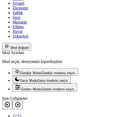
Siyaset
Ekonomi
Sağlık
Spor
Magazin
Eğitim
Hayat
Teknoloji
Mod değiştir
Mod Ayarları
Mod seçin, deneyimini kişiselleştirin.
Gündüz Modu
Gündüz modunu seçin.
Gece Modu
Gece modunu seçin.
Sistem Modu
Sistem modunu seçin.
Son Gelişmeler
12:11