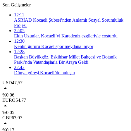
Son Gelişmeler
12:11
ASRİAD Kocaeli Şubesi’nden Anlamlı Sosyal Sorumluluk
Projesi
22:05
Ekin Uzunlar, Kocaeli’yi Karadeniz ezgileriyle coşturdu
12:30
Kentin gururu Kocaelispor meydana iniyor
12:28
Başkan Büyükgöz, Eskihisar Millet Bahçesi ve Botanik
Parkı’nda Vatandaşlarla Bir Araya Geldi
22:42
Dünya güreşi Kocaeli’de buluştu
USD
47,57
%0.06
EURO
54,77
%0.05
GBP
63,97
%0.13