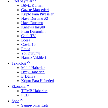
Özel Sayfalar
Döviz Kurları
Gazete Manşetleri
Kripto Para Piyasaları
Hava Durumu #2
Hava Durumu
Kanews Insight
Puan Durumları
Canlı TV
Borsa
Covid 19
Emtia
Yol Durumu
Namaz Vakitleri
Teknoloji
Mobil Haberler
Uzay Haberleri
E-Dünya
Kripto Para Haberleri
Ekonomi
TCMB Haberleri
FED
Spor
Şampiyonlar Ligi