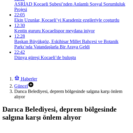
ASRİAD Kocaeli Şubesi’nden Anlamlı Sosyal Sorumluluk
Projesi
22:05
Ekin Uzunlar, Kocaeli’yi Karadeniz ezgileriyle coşturdu
12:30
Kentin gururu Kocaelispor meydana iniyor
12:28
Başkan Büyükgöz, Eskihisar Millet Bahçesi ve Botanik
Parkı’nda Vatandaşlarla Bir Araya Geldi
22:42
Dünya güreşi Kocaeli’de buluştu
Haberler
Güncel
Darıca Belediyesi, deprem bölgesinde salgına karşı önlem
alıyor
Darıca Belediyesi, deprem bölgesinde
salgına karşı önlem alıyor