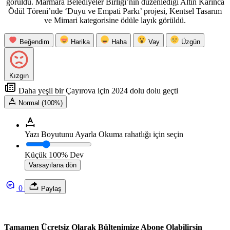
görüldü. Marmara Belediyeler Birliği’nin düzenlediği Altın Karınca
Ödül Töreni’nde ‘Duyu ve Empati Parkı’ projesi, Kentsel Tasarım
ve Mimari kategorisine ödüle layık görüldü.
Beğendim
Harika
Haha
Vay
Üzgün
Kızgın
Daha yeşil bir Çayırova için 2024 dolu dolu geçti
Normal (100%)
Yazı Boyutunu Ayarla
Okuma rahatlığı için seçin
Küçük
100%
Dev
Varsayılana dön
0
Paylaş
Tamamen Ücretsiz Olarak Bültenimize Abone Olabilirsin