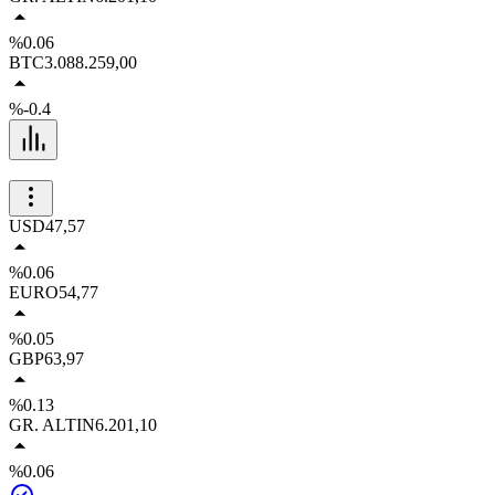
%0.06
BTC
3.088.259,00
%-0.4
USD
47,57
%0.06
EURO
54,77
%0.05
GBP
63,97
%0.13
GR. ALTIN
6.201,10
%0.06