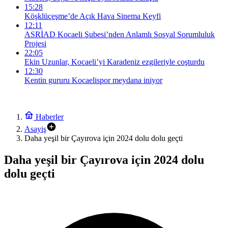
15:28
Köşklüçeşme’de Açık Hava Sinema Keyfi
12:11
ASRİAD Kocaeli Şubesi’nden Anlamlı Sosyal Sorumluluk
Projesi
22:05
Ekin Uzunlar, Kocaeli’yi Karadeniz ezgileriyle coşturdu
12:30
Kentin gururu Kocaelispor meydana iniyor
Haberler
Asayiş
Daha yeşil bir Çayırova için 2024 dolu dolu geçti
Daha yeşil bir Çayırova için 2024 dolu
dolu geçti