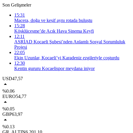
Son Gelişmeler
15:31
Macera, doğa ve keşif aynı rotada buluştu
15:28
Köşklüçeşme’de Açık Hava Sinema Keyfi
12:11
ASRİAD Kocaeli Şubesi’nden Anlamlı Sosyal Sorumluluk
Projesi
22:05
Ekin Uzunlar, Kocaeli’yi Karadeniz ezgileriyle coşturdu
12:30
Kentin gururu Kocaelispor meydana iniyor
USD
47,57
%0.06
EURO
54,77
%0.05
GBP
63,97
%0.13
GR. ALTIN
6.201,10