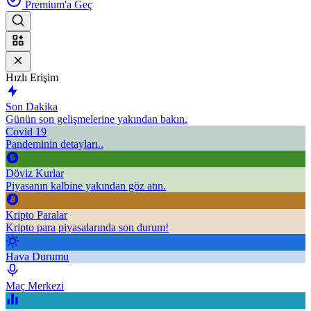
Premium'a Geç
Hızlı Erişim
Son Dakika
Günün son gelişmelerine yakından bakın.
Covid 19
Pandeminin detayları..
Döviz Kurlar
Piyasanın kalbine yakından göz atın.
Kripto Paralar
Kripto para piyasalarında son durum!
Hava Durumu
Maç Merkezi