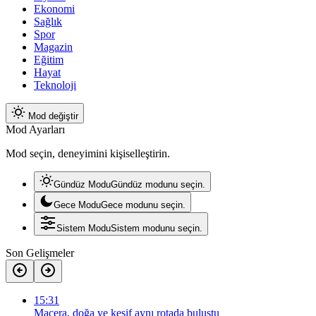
Ekonomi
Sağlık
Spor
Magazin
Eğitim
Hayat
Teknoloji
Mod değiştir
Mod Ayarları
Mod seçin, deneyimini kişiselleştirin.
Gündüz Modu
Gündüz modunu seçin.
Gece Modu
Gece modunu seçin.
Sistem Modu
Sistem modunu seçin.
Son Gelişmeler
15:31
Macera, doğa ve keşif aynı rotada buluştu