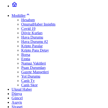
Modüller
Hesabım
OnursalHaber Insights
Covid 19
Döviz Kurları
Hava Durumu
Hava Durumu #2
Kripto Paralar
Kripto Para Detay
Borsa
Emtia
Namaz Vakitleri
Puan Durumları
Gazete Manşetleri
Yol Durumu
Canlı Tv
Canlı Skor
Ulusal Haber
Dünya
Güncel
Asayiş
Siyaset