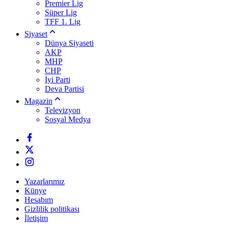
Premier Lig
Süper Lig
TFF 1. Lig
Siyaset
Dünya Siyaseti
AKP
MHP
CHP
İyi Parti
Deva Partisi
Magazin
Televizyon
Sosyal Medya
Yazarlarımız
Künye
Hesabım
Gizlilik politikası
İletişim