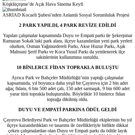
Köşklüçeşme’de Açık Hava Sinema Keyfi
ASRİAD Kocaeli Şubesi’nden Anlamlı Sosyal Sorumluluk Projesi
2 PARK YAPILDI, 4 PARK REVİZE EDİLDİ
Yapılan çalışmalar kapsamında Duyu ve Empati parkı ile Şekerpınar
Ramazan Sokak’taki park alanı, ilçeye kazandırılan yeni park yerleri
olurken, Osman Yağmurdereli Parkı, Akse Huzur Parkı, Aşık
Mahsuni Şerif Parkı ve Koca Yusuf Parkı da yenilenerek ilçe
sakinlerinin kullanımına sunuldu.
10 BİNLERCE FİDAN TOPRAKLA BULUŞTU
Ayrıca Park ve Bahçeler Müdürlüğü’nün yaptığı çalışmalar
kapsamında, yıl boyunca daha yeşil bir Çayırova için 2 bin adet
ağaç fidanı, 6 bin 500 adet çalı, 150 adet sarmaşık, 9 bin 600 adet
yarar türü toprakla buluşturuldu. Böylelikle 10 binlerce fidan
toprağa dikilmiş oldu.
DUYU VE EMPATİ PARKINA ÖDÜL GELDİ
Çayırova Belediyesi Park ve Bahçeler Müdürlüğü ekiplerinin bu yıl
ilçeye kazandırdıkları ve tasarımı ile özellikleriyle birlikte dikkat
çeken çalışmalardan olan Duyu ve Empati parkı da ödüle layık