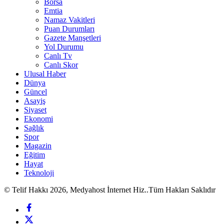
Borsa
Emtia
Namaz Vakitleri
Puan Durumları
Gazete Manşetleri
Yol Durumu
Canlı Tv
Canlı Skor
Ulusal Haber
Dünya
Güncel
Asayiş
Siyaset
Ekonomi
Sağlık
Spor
Magazin
Eğitim
Hayat
Teknoloji
© Telif Hakkı 2026, Medyahost İnternet Hiz..Tüm Hakları Saklıdır