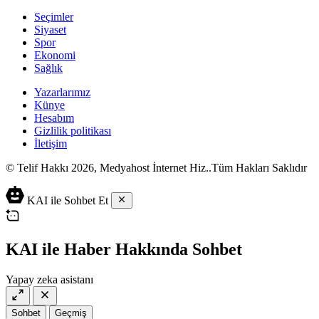
Seçimler
Siyaset
Spor
Ekonomi
Sağlık
Yazarlarımız
Künye
Hesabım
Gizlilik politikası
İletişim
© Telif Hakkı 2026, Medyahost İnternet Hiz..Tüm Hakları Saklıdır
casino
canlı
ev
KAI ile Sohbet Et
siteleri
casino
yapımı
casino
siteleri
salça
siteleri
en
çeşitleri
2023
iyi
KAI ile Haber Hakkında Sohbet
lordcasino
casino
casinositeleri.site
siteleri
Yapay zeka asistanı
vdcasino
vdcasino
giriş
Sohbet
Geçmiş