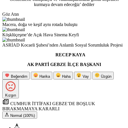
kurmaya devam edeceğiz’ dediler
Göz Atın
Macera, doğa ve keşif aynı rotada buluştu
Köşklüçeşme’de Açık Hava Sinema Keyfi
ASRİAD Kocaeli Şubesi’nden Anlamlı Sosyal Sorumluluk Projesi
RECEP KAYA
AK PARTİ GEBZE İLÇE BAŞKANI
Beğendim
Harika
Haha
Vay
Üzgün
Kızgın
CUMHUR İTTİFAKI GEBZE’DE BOŞLUK
BIRAKMAMAYA KARARLI
Normal (100%)