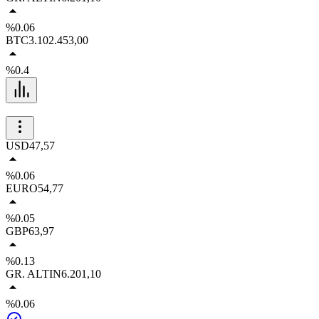
%0.06
BTC
3.102.453,00
%0.4
USD
47,57
%0.06
EURO
54,77
%0.05
GBP
63,97
%0.13
GR. ALTIN
6.201,10
%0.06