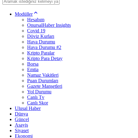
Modüller
Hesabım
OnursalHaber Insights
Covid 19
Döviz Kurları
Hava Durumu
Hava Durumu #2
Kripto Paralar
Kripto Para Detay
Borsa
Emtia
Namaz Vakitleri
Puan Durumları
Gazete Manşetleri
Yol Durumu
Canlı Tv
Canlı Skor
Ulusal Haber
Dünya
Güncel
Asayiş
Siyaset
Ekonomi