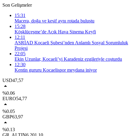
Son Gelişmeler
15:31
Macera, doğa ve keşif aynı rotada buluştu
15:28
Köşklüçeşme’de Açık Hava Sinema Keyfi
12:11
ASRİAD Kocaeli Şubesi’nden Anlamlı Sosyal Sorumluluk
Projesi
22:05
Ekin Uzunlar, Kocaeli’yi Karadeniz ezgileriyle coşturdu
12:30
Kentin gururu Kocaelispor meydana iniyor
USD
47,57
%0.06
EURO
54,77
%0.05
GBP
63,97
%0.13
GR. ALTIN
6.201,10