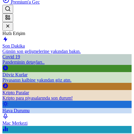
Premium'a Geç
Hızlı Erişim
Son Dakika
Günün son gelişmelerine yakından bakın.
Covid 19
Pandeminin detayları..
Döviz Kurlar
Piyasanın kalbine yakından göz atın.
Kripto Paralar
Kripto para piyasalarında son durum!
Hava Durumu
Maç Merkezi