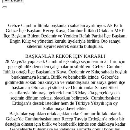
Beğen
Gebze Cumhur İttifakı başkanları sahadan ayrılmıyor. Ak Parti
Gebze İlçe Başkanı Recep Kaya, Cumhur İttifakı Ortakları MHP
İlçe Başkanı Bülent Özdemir ve Yeniden Refah Partisi İlçe Başkanı
Engin Kılıç ve yönetimi kurulu üyeleriyle birlikte Oto sanayi
sitelerini ziyaret ederek esnafla buluştular.
BAŞKANLAR REKOR İÇİN KARARLI
28 Mayıs’ta yapılacak Cumhurbaşkanlığı seçimlerinin 2. Turu için
gece gündüz demeden çalışmalarını sürdüren Gebze Cumhur
İttifakı ortağı İlçe Başkanları Kaya, Özdemir ve Kılıç sahada boşluk
bırakmamaya kararlı. Birlik ve beraberlik içinde Gebze’de
gidilmedik sokak bırakmayan ve vatandaşlarla bir araya gelen ilçe
başkanları Oto sanayi siteleri ve Demirhanlar Sanayi Sitesi
esnaflarıyla bir araya gelerek hem 28 Mayıs’ta gerçekleşecek
seçimin dönüm noktası olacağını belirterek Cumhurbaşkanı
Erdoğan’a destek istediler hem de Türkiye Yüzyılı için oy
kullanmaya davet ettiler
Başkanlar yaptıkları ortak açıklamada: Cumhur İttifakı olarak
Gebze’de Cumhurbaşkanımız Recep Tayyip Erdoğan’a rekor bir
desteğin olması için birlik ve beraberlik içinde son dakikaya kadar
Gebzelilerle buluşmaya ve vatandaşlarımızla gönül köprüleri