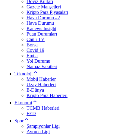
Döviz Kurları
Gazete Manşetleri
Kripto Para Piyasaları
Hava Durumu #2
Hava Durumu
Kanews Insight
Puan Durumları
Canlı TV
Borsa
Covid 19
Emtia
Yol Durumu
Namaz Vakitleri
Teknoloji
Mobil Haberler
Uzay Haberleri
E-Dünya
Kripto Para Haberleri
Ekonomi
TCMB Haberleri
FED
Spor
Şampiyonlar Ligi
Avrupa Ligi