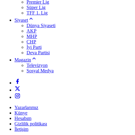
Premier Lig
Süper Lig
TFF 1. Lig
Siyaset
Dünya Siyaseti
AKP
MHP
CHP
İyi Parti
Deva Partisi
Magazin
Televizyon
Sosyal Medya
Yazarlarımız
Künye
Hesabım
Gizlilik politikası
İletişim