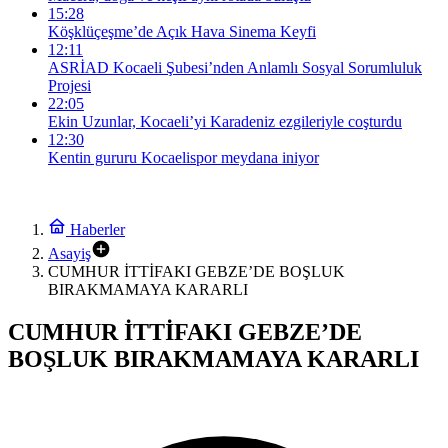
15:28
Köşklüçeşme’de Açık Hava Sinema Keyfi
12:11
ASRİAD Kocaeli Şubesi’nden Anlamlı Sosyal Sorumluluk
Projesi
22:05
Ekin Uzunlar, Kocaeli’yi Karadeniz ezgileriyle coşturdu
12:30
Kentin gururu Kocaelispor meydana iniyor
Haberler
Asayiş
CUMHUR İTTİFAKI GEBZE’DE BOŞLUK
BIRAKMAMAYA KARARLI
CUMHUR İTTİFAKI GEBZE’DE
BOŞLUK BIRAKMAMAYA KARARLI