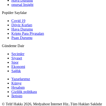
Hava Durumu
onursal Insight
Popüler Sayfalar
Covid 19
Döviz Kurları
Hava Durumu
Kripto Para Piyasaları
Puan Durumu
Gündeme Dair
Seçimler
Siyaset
Spor
Ekonomi
Sağlık
Yazarlarımız
Künye
Hesabım
Gizlilik politikası
İletişim
© Telif Hakkı 2026, Medyahost İnternet Hiz..Tüm Hakları Saklıdır