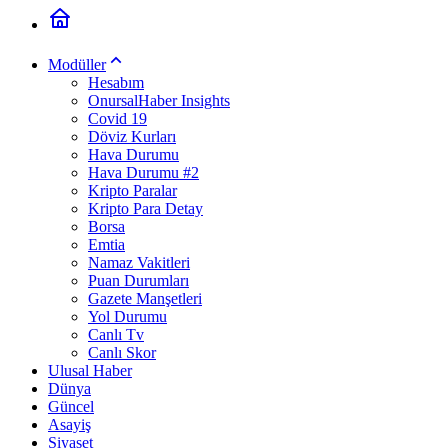
Modüller
Hesabım
OnursalHaber Insights
Covid 19
Döviz Kurları
Hava Durumu
Hava Durumu #2
Kripto Paralar
Kripto Para Detay
Borsa
Emtia
Namaz Vakitleri
Puan Durumları
Gazete Manşetleri
Yol Durumu
Canlı Tv
Canlı Skor
Ulusal Haber
Dünya
Güncel
Asayiş
Siyaset