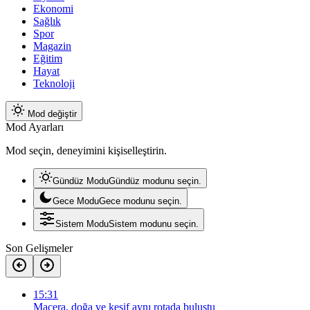
Ekonomi
Sağlık
Spor
Magazin
Eğitim
Hayat
Teknoloji
Mod değiştir
Mod Ayarları
Mod seçin, deneyimini kişiselleştirin.
Gündüz Modu
Gündüz modunu seçin.
Gece Modu
Gece modunu seçin.
Sistem Modu
Sistem modunu seçin.
Son Gelişmeler
15:31
Macera, doğa ve keşif aynı rotada buluştu