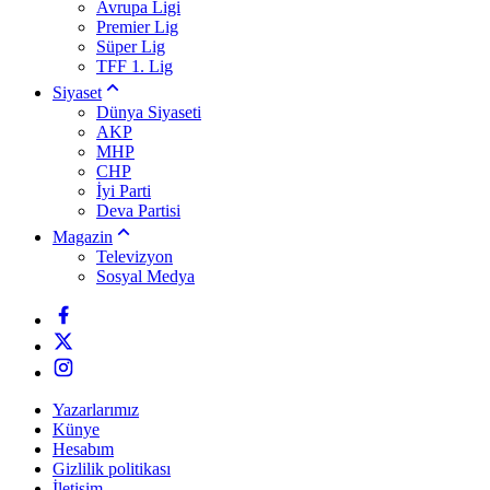
Avrupa Ligi
Premier Lig
Süper Lig
TFF 1. Lig
Siyaset
Dünya Siyaseti
AKP
MHP
CHP
İyi Parti
Deva Partisi
Magazin
Televizyon
Sosyal Medya
Yazarlarımız
Künye
Hesabım
Gizlilik politikası
İletişim