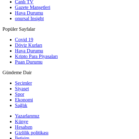
Canlı TV
Gazete Manşetleri
Hava Durumu
onursal Insight
Popüler Sayfalar
Covid 19
Döviz Kurları
Hava Durumu
Kripto Para Piyasaları
Puan Durumu
Gündeme Dair
Seçimler
Siyaset
Spor
Ekonomi
Sağlık
Yazarlarımız
Künye
Hesabım
Gizlilik politikası
İletişim