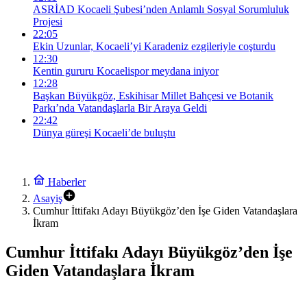
ASRİAD Kocaeli Şubesi’nden Anlamlı Sosyal Sorumluluk
Projesi
22:05
Ekin Uzunlar, Kocaeli’yi Karadeniz ezgileriyle coşturdu
12:30
Kentin gururu Kocaelispor meydana iniyor
12:28
Başkan Büyükgöz, Eskihisar Millet Bahçesi ve Botanik
Parkı’nda Vatandaşlarla Bir Araya Geldi
22:42
Dünya güreşi Kocaeli’de buluştu
Haberler
Asayiş
Cumhur İttifakı Adayı Büyükgöz’den İşe Giden Vatandaşlara
İkram
Cumhur İttifakı Adayı Büyükgöz’den İşe
Giden Vatandaşlara İkram