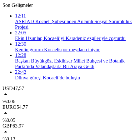
Son Gelişmeler
12:11
ASRİAD Kocaeli Şubesi’nden Anlamlı Sosyal Sorumluluk
Projesi
22:05
Ekin Uzunlar, Kocaeli’yi Karadeniz ezgileriyle coşturdu
12:30
Kentin gururu Kocaelispor meydana iniyor
12:28
Başkan Büyükgöz, Eskihisar Millet Bahçesi ve Botanik
Parkı’nda Vatandaşlarla Bir Araya Geldi
22:42
Dünya güreşi Kocaeli’de buluştu
USD
47,57
%0.06
EURO
54,77
%0.05
GBP
63,97
%0.13