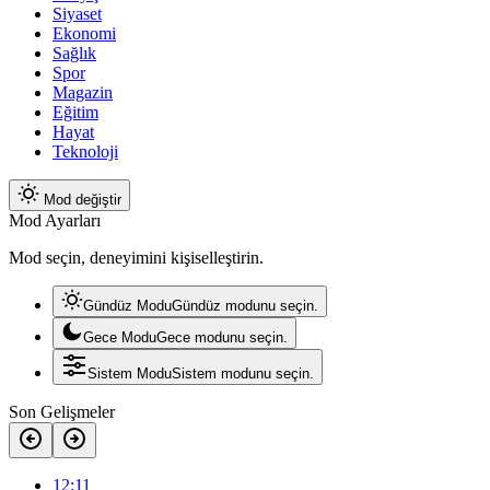
Siyaset
Ekonomi
Sağlık
Spor
Magazin
Eğitim
Hayat
Teknoloji
Mod değiştir
Mod Ayarları
Mod seçin, deneyimini kişiselleştirin.
Gündüz Modu
Gündüz modunu seçin.
Gece Modu
Gece modunu seçin.
Sistem Modu
Sistem modunu seçin.
Son Gelişmeler
12:11