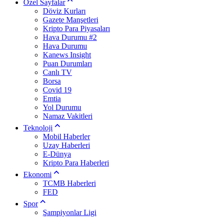
Özel Sayfalar
Döviz Kurları
Gazete Manşetleri
Kripto Para Piyasaları
Hava Durumu #2
Hava Durumu
Kanews Insight
Puan Durumları
Canlı TV
Borsa
Covid 19
Emtia
Yol Durumu
Namaz Vakitleri
Teknoloji
Mobil Haberler
Uzay Haberleri
E-Dünya
Kripto Para Haberleri
Ekonomi
TCMB Haberleri
FED
Spor
Şampiyonlar Ligi