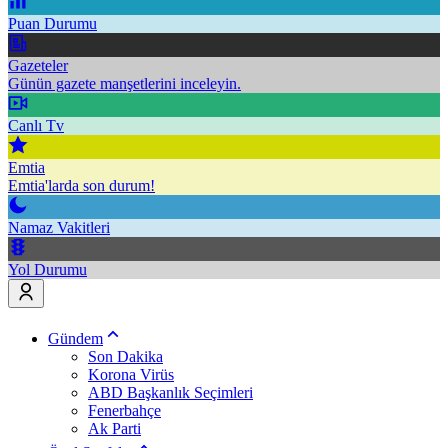
Puan Durumu
Gazeteler
Günün gazete manşetlerini inceleyin.
Canlı Tv
Emtia
Emtia'larda son durum!
Namaz Vakitleri
Yol Durumu
Gündem
Son Dakika
Korona Virüs
ABD Başkanlık Seçimleri
Fenerbahçe
Ak Parti