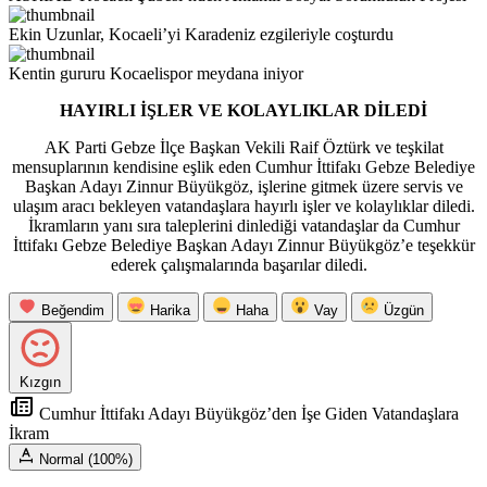
Ekin Uzunlar, Kocaeli’yi Karadeniz ezgileriyle coşturdu
Kentin gururu Kocaelispor meydana iniyor
HAYIRLI İŞLER VE KOLAYLIKLAR DİLEDİ
AK Parti Gebze İlçe Başkan Vekili Raif Öztürk ve teşkilat
mensuplarının kendisine eşlik eden Cumhur İttifakı Gebze Belediye
Başkan Adayı Zinnur Büyükgöz, işlerine gitmek üzere servis ve
ulaşım aracı bekleyen vatandaşlara hayırlı işler ve kolaylıklar diledi.
İkramların yanı sıra taleplerini dinlediği vatandaşlar da Cumhur
İttifakı Gebze Belediye Başkan Adayı Zinnur Büyükgöz’e teşekkür
ederek çalışmalarında başarılar diledi.
Beğendim
Harika
Haha
Vay
Üzgün
Kızgın
Cumhur İttifakı Adayı Büyükgöz’den İşe Giden Vatandaşlara
İkram
Normal (100%)