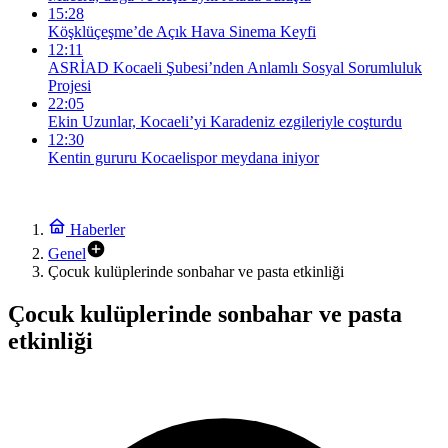
15:28
Köşklüçeşme’de Açık Hava Sinema Keyfi
12:11
ASRİAD Kocaeli Şubesi’nden Anlamlı Sosyal Sorumluluk
Projesi
22:05
Ekin Uzunlar, Kocaeli’yi Karadeniz ezgileriyle coşturdu
12:30
Kentin gururu Kocaelispor meydana iniyor
Haberler
Genel
Çocuk kulüplerinde sonbahar ve pasta etkinliği
Çocuk kulüplerinde sonbahar ve pasta
etkinliği