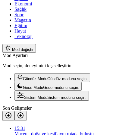
Ekonomi
Sağlık
Spor
Magazin
Eğitim
Hayat
Teknoloji
Mod değiştir
Mod Ayarları
Mod seçin, deneyimini kişiselleştirin.
Gündüz Modu
Gündüz modunu seçin.
Gece Modu
Gece modunu seçin.
Sistem Modu
Sistem modunu seçin.
Son Gelişmeler
15:31
Macera, doğa ve keşif aynı rotada buluştu