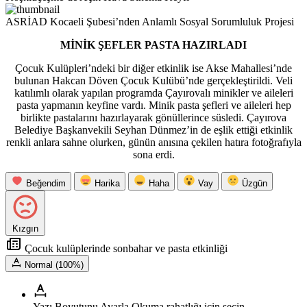
ASRİAD Kocaeli Şubesi’nden Anlamlı Sosyal Sorumluluk Projesi
MİNİK ŞEFLER PASTA HAZIRLADI
Çocuk Kulüpleri’ndeki bir diğer etkinlik ise Akse Mahallesi’nde
bulunan Hakcan Döven Çocuk Kulübü’nde gerçekleştirildi. Veli
katılımlı olarak yapılan programda Çayırovalı minikler ve aileleri
pasta yapmanın keyfine vardı. Minik pasta şefleri ve aileleri hep
birlikte pastalarını hazırlayarak gönüllerince süsledi. Çayırova
Belediye Başkanvekili Seyhan Dünmez’in de eşlik ettiği etkinlik
renkli anlara sahne olurken, günün anısına çekilen hatıra fotoğrafıyla
sona erdi.
Beğendim
Harika
Haha
Vay
Üzgün
Kızgın
Çocuk kulüplerinde sonbahar ve pasta etkinliği
Normal (100%)
Yazı Boyutunu Ayarla
Okuma rahatlığı için seçin