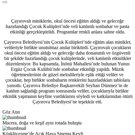
Çayırovalı miniklerin, okul öncesi eğitim aldığı ve geleceğe
hazırlandığı Çocuk Kulüpleri’nde veli katılımlı sonbahar ve pasta
etkinliği gerçekleştirildi. Programlar renkli anlara sahne oldu.
Çayırova Belediyesi’nin Çocuk Kulüpleri’nde eğitim alan minikler,
velileriyle birlikte unutulmaz anılar biriktirdi. Çayırovalı çocukların
okul öncesi eğitim aldığı ve geleceğe daha donanımlı ve özgüvenli
bir şekilde hazırlandığı çocuk kulüplerinde, veli katılımlı etkinlikler
düzenleniyor. Bu kapsamda, İnönü Mahallesi’nde bulunan Yunus
Ergüz Çocuk Kulübü’nde sonbahar etkinliği yapıldı. Müzik
öğretmenlerinin de güzel melodileriyle eşlik ettiği veliler ve
çocuklar, hep birlikte sonbaharın renklerini hazırladıkları tablolara
yansıttı. Çayırova Belediye Başkanvekili Seyhan Dünmez’in de
katılım sağladığı program sonrasında veliler, çocuklarıyla birlikte
etkinlik yapmanın keyfine vardıklarını söyledi ve katkılarından ötürü
Çayırova Belediyesi’ne teşekkür etti.
Göz Atın
Macera, doğa ve keşif aynı rotada buluştu
Köşklüçeşme’de Açık Hava Sinema Keyfi