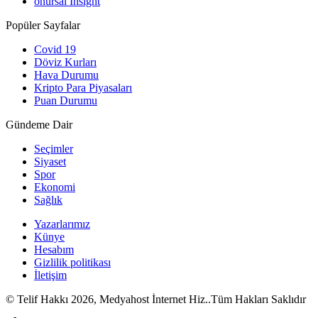
onursal Insight
Popüler Sayfalar
Covid 19
Döviz Kurları
Hava Durumu
Kripto Para Piyasaları
Puan Durumu
Gündeme Dair
Seçimler
Siyaset
Spor
Ekonomi
Sağlık
Yazarlarımız
Künye
Hesabım
Gizlilik politikası
İletişim
© Telif Hakkı 2026, Medyahost İnternet Hiz..Tüm Hakları Saklıdır