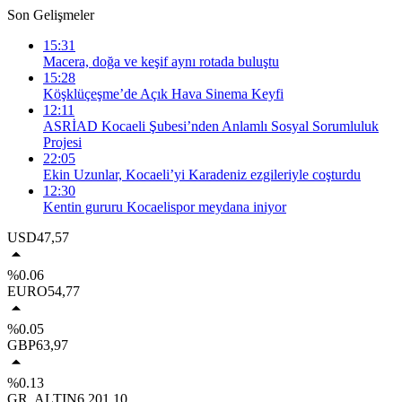
Son Gelişmeler
15:31
Macera, doğa ve keşif aynı rotada buluştu
15:28
Köşklüçeşme’de Açık Hava Sinema Keyfi
12:11
ASRİAD Kocaeli Şubesi’nden Anlamlı Sosyal Sorumluluk
Projesi
22:05
Ekin Uzunlar, Kocaeli’yi Karadeniz ezgileriyle coşturdu
12:30
Kentin gururu Kocaelispor meydana iniyor
USD
47,57
%0.06
EURO
54,77
%0.05
GBP
63,97
%0.13
GR. ALTIN
6.201,10