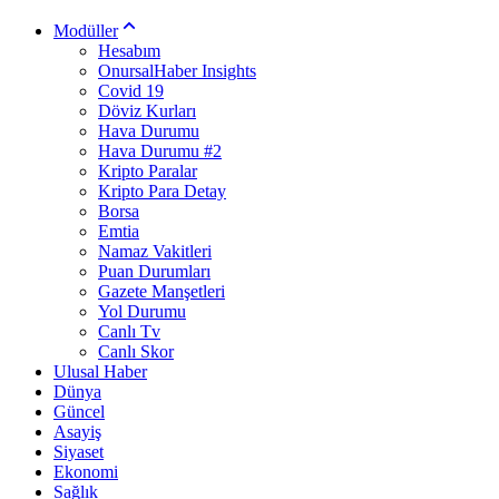
Modüller
Hesabım
OnursalHaber Insights
Covid 19
Döviz Kurları
Hava Durumu
Hava Durumu #2
Kripto Paralar
Kripto Para Detay
Borsa
Emtia
Namaz Vakitleri
Puan Durumları
Gazete Manşetleri
Yol Durumu
Canlı Tv
Canlı Skor
Ulusal Haber
Dünya
Güncel
Asayiş
Siyaset
Ekonomi
Sağlık