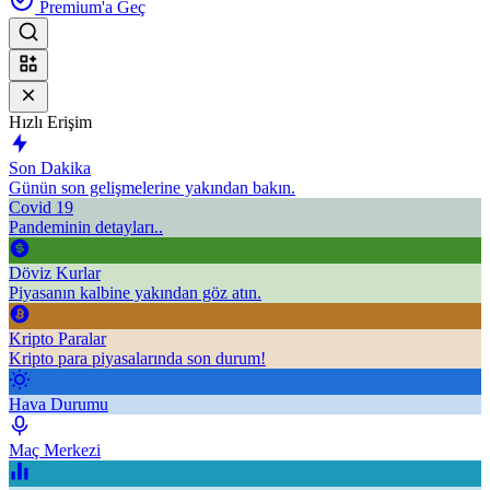
Premium'a Geç
Hızlı Erişim
Son Dakika
Günün son gelişmelerine yakından bakın.
Covid 19
Pandeminin detayları..
Döviz Kurlar
Piyasanın kalbine yakından göz atın.
Kripto Paralar
Kripto para piyasalarında son durum!
Hava Durumu
Maç Merkezi