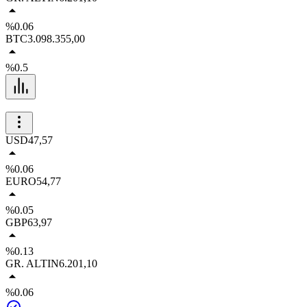
%0.06
BTC
3.098.355,00
%0.5
USD
47,57
%0.06
EURO
54,77
%0.05
GBP
63,97
%0.13
GR. ALTIN
6.201,10
%0.06