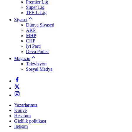
Premier Lig
Süper Lig
TFF 1. Lig
Siyaset
Dünya Siyaseti
AKP
MHP
CHP
İyi Parti
Deva Partisi
Magazin
Televizyon
Sosyal Medya
Yazarlarımız
Künye
Hesabım
Gizlilik politikası
İletişim