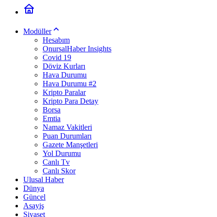
Modüller
Hesabım
OnursalHaber Insights
Covid 19
Döviz Kurları
Hava Durumu
Hava Durumu #2
Kripto Paralar
Kripto Para Detay
Borsa
Emtia
Namaz Vakitleri
Puan Durumları
Gazete Manşetleri
Yol Durumu
Canlı Tv
Canlı Skor
Ulusal Haber
Dünya
Güncel
Asayiş
Siyaset