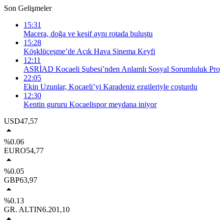
Son Gelişmeler
15:31
Macera, doğa ve keşif aynı rotada buluştu
15:28
Köşklüçeşme’de Açık Hava Sinema Keyfi
12:11
ASRİAD Kocaeli Şubesi’nden Anlamlı Sosyal Sorumluluk Proj
22:05
Ekin Uzunlar, Kocaeli’yi Karadeniz ezgileriyle coşturdu
12:30
Kentin gururu Kocaelispor meydana iniyor
USD
47,57
%0.06
EURO
54,77
%0.05
GBP
63,97
%0.13
GR. ALTIN
6.201,10