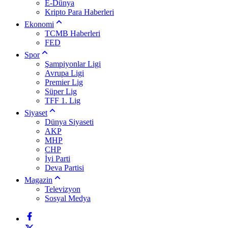
E-Dünya
Kripto Para Haberleri
Ekonomi
TCMB Haberleri
FED
Spor
Şampiyonlar Ligi
Avrupa Ligi
Premier Lig
Süper Lig
TFF 1. Lig
Siyaset
Dünya Siyaseti
AKP
MHP
CHP
İyi Parti
Deva Partisi
Magazin
Televizyon
Sosyal Medya