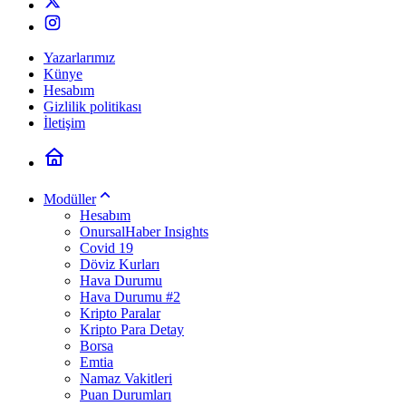
Yazarlarımız
Künye
Hesabım
Gizlilik politikası
İletişim
Modüller
Hesabım
OnursalHaber Insights
Covid 19
Döviz Kurları
Hava Durumu
Hava Durumu #2
Kripto Paralar
Kripto Para Detay
Borsa
Emtia
Namaz Vakitleri
Puan Durumları