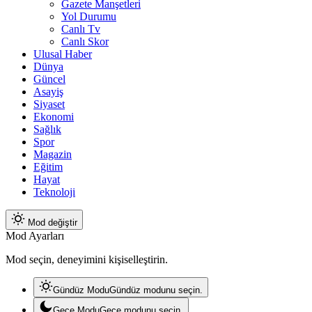
Gazete Manşetleri
Yol Durumu
Canlı Tv
Canlı Skor
Ulusal Haber
Dünya
Güncel
Asayiş
Siyaset
Ekonomi
Sağlık
Spor
Magazin
Eğitim
Hayat
Teknoloji
Mod değiştir
Mod Ayarları
Mod seçin, deneyimini kişiselleştirin.
Gündüz Modu
Gündüz modunu seçin.
Gece Modu
Gece modunu seçin.